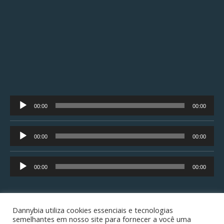
Tocador
00:00
00:00
de
áudio
Tocador
00:00
00:00
de
áudio
Tocador
00:00
00:00
de
áudio
Dannybia utiliza cookies essenciais e tecnologias
semelhantes em nosso site para fornecer a você uma