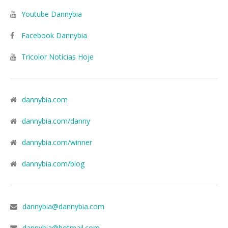
Youtube Dannybia
Facebook Dannybia
Tricolor Notícias Hoje
dannybia.com
dannybia.com/danny
dannybia.com/winner
dannybia.com/blog
dannybia@dannybia.com
dannybia@hotmail.com