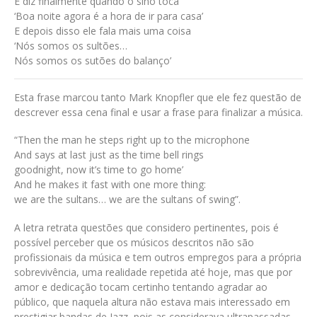
E diz finalmente quando o sino toca
‘Boa noite agora é a hora de ir para casa’
E depois disso ele fala mais uma coisa
‘Nós somos os sultões…
Nós somos os sutões do balanço’
Esta frase marcou tanto Mark Knopfler que ele fez questão de
descrever essa cena final e usar a frase para finalizar a música.
“Then the man he steps right up to the microphone
And says at last just as the time bell rings
goodnight, now it’s time to go home’
And he makes it fast with one more thing:
we are the sultans… we are the sultans of swing”.
A letra retrata questões que considero pertinentes, pois é
possível perceber que os músicos descritos não são
profissionais da música e tem outros empregos para a própria
sobrevivência, uma realidade repetida até hoje, mas que por
amor e dedicação tocam certinho tentando agradar ao
público, que naquela altura não estava mais interessado em
prestigiar bandas de Jazz, pois as considerava ultrapassadas.