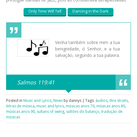
Only Time Will Tell
Dancing in the Dark
Venha também sobre mim a tua
benignidade, ó Senhor, e a tua
salvação, segundo a tua palavra.
Salmos 119:41
Posted in
Music and Lyrics
,
News
by dannys | Tags:
áudios
,
dire straits
,
letras de música
,
music and lyrics
,
músicas anos 70
,
músicas anos 80
,
músicas anos 90
,
sultans of swing
,
sultões do balanço
,
tradução de
músicas