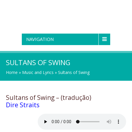
NAVIGATION
SULTANS OF SWING
Home
»
Music and Lyrics
»
Sultans of Swing
Sultans of Swing – (tradução)
Dire Straits