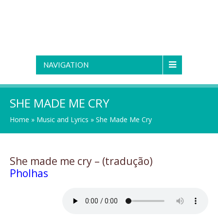
NAVIGATION
SHE MADE ME CRY
Home
»
Music and Lyrics
»
She Made Me Cry
She made me cry – (tradução)
Pholhas