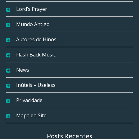
Lord’s Prayer
Mundo Antigo
Autores de Hinos
Flash Back Music
News
Inúteis – Useless
Privacidade
Mapa do Site
Posts Recentes