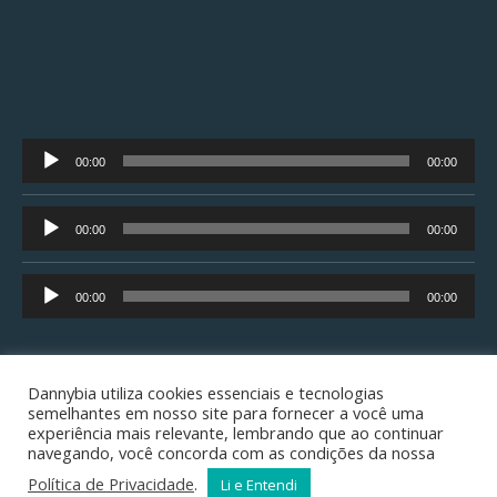
Tocador
00:00
00:00
de
áudio
Tocador
00:00
00:00
de
áudio
Tocador
00:00
00:00
de
áudio
Dannybia utiliza cookies essenciais e tecnologias
semelhantes em nosso site para fornecer a você uma
experiência mais relevante, lembrando que ao continuar
Copyright © 2001/2026 ¬
Danny's Home Page
¬ all rights
navegando, você concorda com as condições da nossa
Política de Privacidade
.
Li e Entendi
reserved