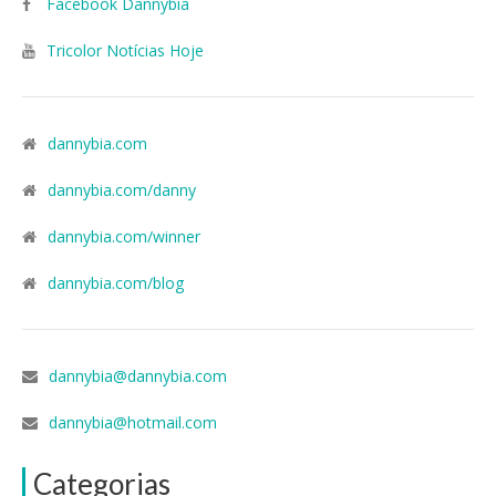
Facebook Dannybia
Tricolor Notícias Hoje
dannybia.com
dannybia.com/danny
dannybia.com/winner
dannybia.com/blog
dannybia@dannybia.com
dannybia@hotmail.com
Categorias