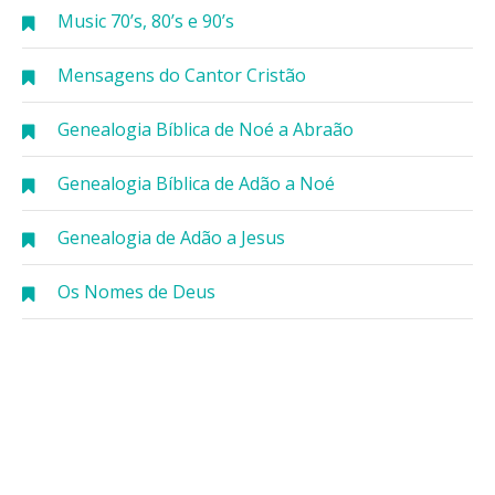
Music 70’s, 80’s e 90’s
Mensagens do Cantor Cristão
Genealogia Bíblica de Noé a Abraão
Genealogia Bíblica de Adão a Noé
Genealogia de Adão a Jesus
Os Nomes de Deus