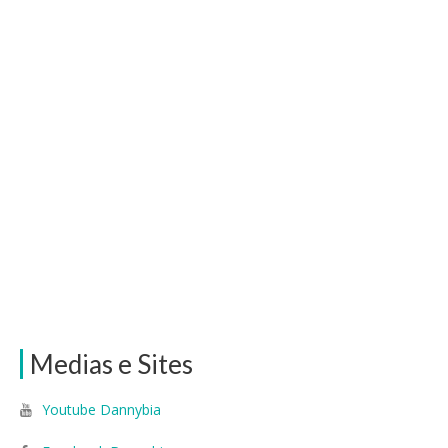
Medias e Sites
Youtube Dannybia