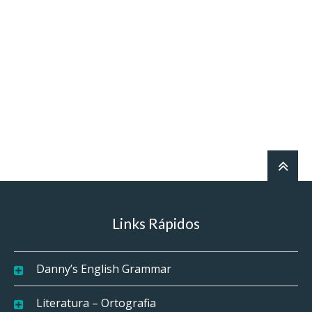
Links Rápidos
Danny’s English Grammar
Literatura – Ortografia