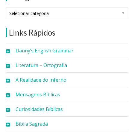
Categorias
Links Rápidos
Danny’s English Grammar
Literatura – Ortografia
A Realidade do Inferno
Mensagens Bíblicas
Curiosidades Bíblicas
Bíblia Sagrada