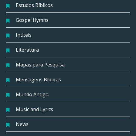
Estudos Bíblicos
Gospel Hymns
Inúteis
Literatura
Mapas para Pesquisa
Mensagens Bíblicas
Mundo Antigo
Music and Lyrics
News