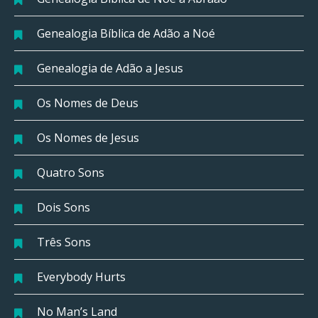
Genealogia Bíblica de Adão a Noé
Genealogia de Adão a Jesus
Os Nomes de Deus
Os Nomes de Jesus
Quatro Sons
Dois Sons
Três Sons
Everybody Hurts
No Man’s Land