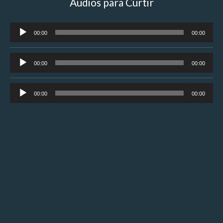
Áudios para Curtir
Tocador
00:00
00:00
de
áudio
Tocador
00:00
00:00
de
áudio
Tocador
00:00
00:00
de
áudio