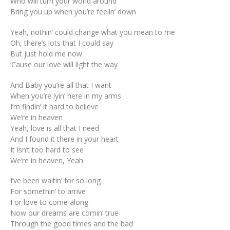
Who will turn your world around
Bring you up when you’re feelin’ down
Yeah, nothin’ could change what you mean to me
Oh, there’s lots that I could say
But just hold me now
‘Cause our love will light the way
And Baby you’re all that I want
When you’re lyin’ here in my arms
I’m findin’ it hard to believe
We’re in heaven
Yeah, love is all that I need
And I found it there in your heart
It isn’t too hard to see
We’re in heaven, Yeah
I’ve been waitin’ for so long
For somethin’ to arrive
For love to come along
Now our dreams are comin’ true
Through the good times and the bad