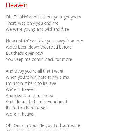
Heaven
Oh, Thinkin’ about all our younger years
There was only you and me
We were young and wild and free
Now nothin’ can take you away from me
We’ve been down that road before
But that’s over now
You keep me comin’ back for more
And Baby you’re all that I want
When you’re lyin’ here in my arms
I’m findin’ it hard to believe
We’re in heaven
And love is all that I need
And I found it there in your heart
It isn’t too hard to see
We’re in heaven
Oh, Once in your life you find someone