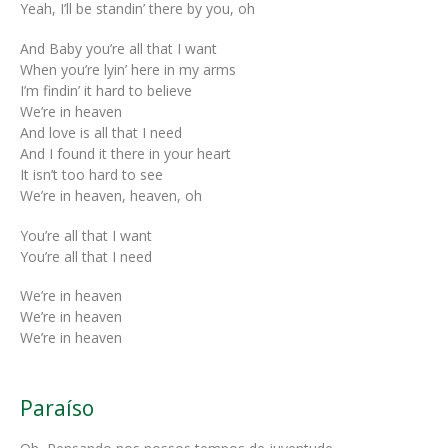
Yeah, I’ll be standin’ there by you, oh
And Baby you’re all that I want
When you’re lyin’ here in my arms
I’m findin’ it hard to believe
We’re in heaven
And love is all that I need
And I found it there in your heart
It isn’t too hard to see
We’re in heaven, heaven, oh
You’re all that I want
You’re all that I need
We’re in heaven
We’re in heaven
We’re in heaven
Paraíso