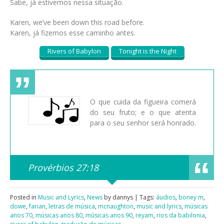
Sabe, já estivemos nessa situação.
Karen, we’ve been down this road before.
Karen, já fizemos esse caminho antes.
Rivers of Babylon
Tonight is the Night
O que cuida da figueira comerá
do seu fruto; e o que atenta
para o seu senhor será honrado.
Provérbios 27:18
Posted in
Music and Lyrics
,
News
by dannys | Tags:
áudios
,
boney m
,
dowe
,
farian
,
letras de música
,
mcnaughton
,
music and lyrics
,
músicas
anos 70
,
músicas anos 80
,
músicas anos 90
,
reyam
,
rios da babilonia
,