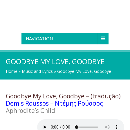
NAVIGATION
GOODBYE MY LOVE, GOODBYE
Home
»
Music and Lyrics
»
Goodbye My Love, Goodbye
Goodbye My Love, Goodbye – (tradução)
Demis Roussos – Ντέμης Ρούσσος
Aphrodite’s Child