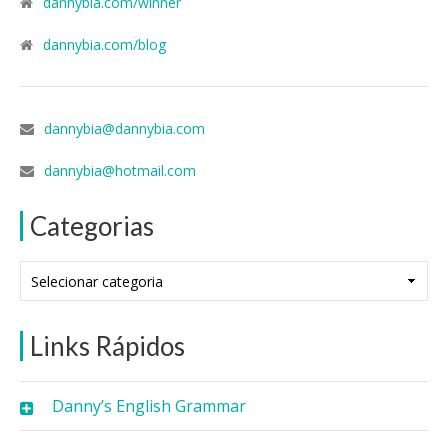
dannybia.com/winner
dannybia.com/blog
dannybia@dannybia.com
dannybia@hotmail.com
Categorias
Categorias
Links Rápidos
Danny’s English Grammar