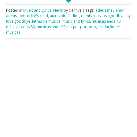
Posted in
Music and Lyrics
,
News
by dannys | Tags:
adeus meu amor
adeus
,
aphrodite's child
,
au revoir
,
áudios
,
demis roussos
,
goodbye my
love goodbye
,
letras de música
,
music and lyrics
,
músicas anos 70
,
músicas anos 80
,
músicas anos 90
,
nτέμης pούσσος
,
tradução de
músicas