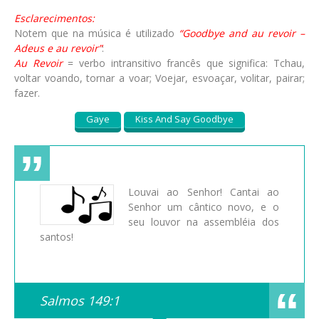
Esclarecimentos:
Notem que na música é utilizado
“Goodbye and au revoir –
Adeus e au revoir”
:
Au Revoir
= verbo intransitivo francês que significa: Tchau,
voltar voando, tornar a voar; Voejar, esvoaçar, volitar, pairar;
fazer.
Gaye
Kiss And Say Goodbye
Louvai ao Senhor! Cantai ao
Senhor um cântico novo, e o
seu louvor na assembléia dos
santos!
Salmos 149:1