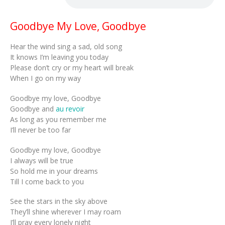
Goodbye My Love, Goodbye
Hear the wind sing a sad, old song
It knows I’m leaving you today
Please don’t cry or my heart will break
When I go on my way
Goodbye my love, Goodbye
Goodbye and
au revoir
As long as you remember me
I’ll never be too far
Goodbye my love, Goodbye
I always will be true
So hold me in your dreams
Till I come back to you
See the stars in the sky above
They’ll shine wherever I may roam
I’ll pray every lonely night