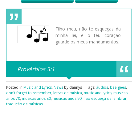
Filho meu, não te esqueças da
minha lei, e o teu coração
guarde os meus mandamentos.
Provérbios 3:1
Posted in
Music and Lyrics
,
News
by dannys | Tags:
áudios
,
bee gees
,
don't forget to remember
,
letras de música
,
music and lyrics
,
músicas
anos 70
,
músicas anos 80
,
músicas anos 90
,
não esqueça de lembrar
,
tradução de músicas