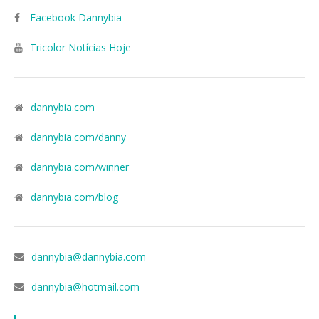
Facebook Dannybia
Tricolor Notícias Hoje
dannybia.com
dannybia.com/danny
dannybia.com/winner
dannybia.com/blog
dannybia@dannybia.com
dannybia@hotmail.com