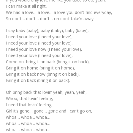
I can make it all right,
We had a love… a love… a love you don’t find everyday,
So don’t… don’t… don’t… oh don’t take’n away.
I say baby (baby), baby (baby), baby (baby),
I need your love (I need your love),
I need your love (I need your love),
I need your love now (I need your love),
I need your love (I need your love),
Come on, bring it on back (bring it on back),
Bring it on home (bring it on home),
Bring it on back now (bring it on back),
Bring it on back (bring it on back).
Oh bring back that lovin’ yeah, yeah, yeah,
Whoa, that lovin’ feeling,
I need that lovin’ feeling,
Girl it’s gone… gone… gone and I can’t go on,
whoa… whoa… whoa…
whoa… whoa… whoa…
whoa… whoa… whoa…