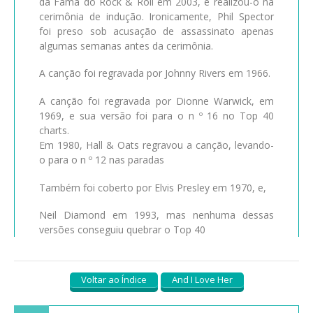
da Fama do Rock & Roll em 2003, e realizou-o na
cerimônia de indução. Ironicamente, Phil Spector
foi preso sob acusação de assassinato apenas
algumas semanas antes da cerimônia.
A canção foi regravada por Johnny Rivers em 1966.
A canção foi regravada por Dionne Warwick, em
1969, e sua versão foi para o n º 16 no Top 40
charts.
Em 1980, Hall & Oats regravou a canção, levando-
o para o n º 12 nas paradas
Também foi coberto por Elvis Presley em 1970, e,
Neil Diamond em 1993, mas nenhuma dessas
versões conseguiu quebrar o Top 40
Voltar ao Índice
And I Love Her