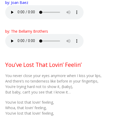
by: Joan Baez
by: The Bellamy Brothers
You’ve Lost That Lovin’ Feelin’
You never close your eyes anymore when I kiss your lips,
And there’s no tenderness like before in your fingertips,
You’re trying hard not to show it, (baby),
But baby, can’t you see that I know it…
You’ve lost that lovin’ feeling,
Whoa, that lovin’ feeling,
You’ve lost that lovin’ feeling,