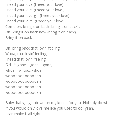
I need your love (I need your love),
I need your love (I need your love),
I need your love girl (I need your love),
I need your love, (I need your love),
Come on, bring it on back (bring it on back),
Oh Bring it on back now (bring it on back),
Bring it on back.
Oh, bring back that lovin’ feeling,
Whoa, that lovin’ feeling,
I need that lovin’ feeling,
Girl it’s gone… gone… gone,
whoa… whoa… whoa,
wooooooooooooah…
wooooooooooooah…
wooooooooooooah…
wooooooooooooah…
Baby, baby, I get down on my knees for you, Nobody do will,
If you would only love me like you used to do, yeah,
I can make it all right,