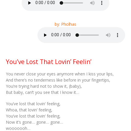
by: Pholhas
You’ve Lost That Lovin’ Feelin’
You never close your eyes anymore when I kiss your lips,
And there’s no tenderness like before in your fingertips,
You’re trying hard not to show it, (baby),
But baby, can’t you see that I know it…
You’ve lost that lovin’ feeling,
Whoa, that lovin’ feeling,
You’ve lost that lovin’ feeling,
Now it’s gone… gone… gone…
wooooooh…