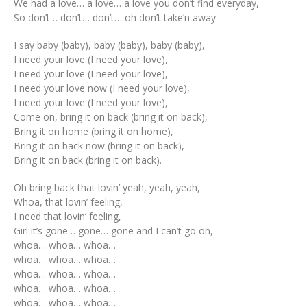
We had a love… a love… a love you don’t find everyday,
So don’t… don’t… don’t… oh don’t take’n away.
I say baby (baby), baby (baby), baby (baby),
I need your love (I need your love),
I need your love (I need your love),
I need your love now (I need your love),
I need your love (I need your love),
Come on, bring it on back (bring it on back),
Bring it on home (bring it on home),
Bring it on back now (bring it on back),
Bring it on back (bring it on back).
Oh bring back that lovin’ yeah, yeah, yeah,
Whoa, that lovin’ feeling,
I need that lovin’ feeling,
Girl it’s gone… gone… gone and I can’t go on,
whoa… whoa… whoa…
whoa… whoa… whoa…
whoa… whoa… whoa…
whoa… whoa… whoa…
whoa… whoa… whoa…