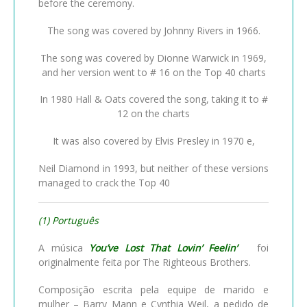
before the ceremony.
The song was covered by Johnny Rivers in 1966.
The song was covered by Dionne Warwick in 1969,
and her version went to # 16 on the Top 40 charts
In 1980 Hall & Oats covered the song, taking it to #
12 on the charts
It was also covered by Elvis Presley in 1970 e,
Neil Diamond in 1993, but neither of these versions
managed to crack the Top 40
(1) Português
A música
You’ve Lost That Lovin’ Feelin’
foi
originalmente feita por The Righteous Brothers.
Composição escrita pela equipe de marido e
mulher – Barry Mann e Cynthia Weil, a pedido de