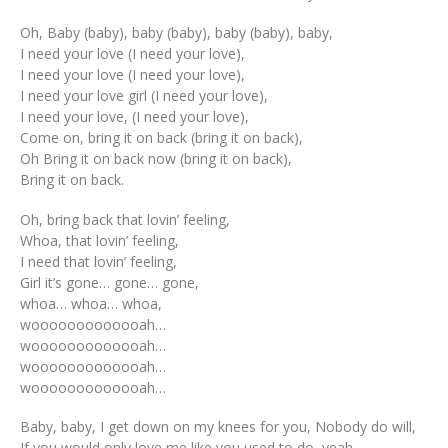
Oh, Baby (baby), baby (baby), baby (baby), baby,
I need your love (I need your love),
I need your love (I need your love),
I need your love girl (I need your love),
I need your love, (I need your love),
Come on, bring it on back (bring it on back),
Oh Bring it on back now (bring it on back),
Bring it on back.
Oh, bring back that lovin’ feeling,
Whoa, that lovin’ feeling,
I need that lovin’ feeling,
Girl it’s gone… gone… gone,
whoa… whoa… whoa,
wooooooooooooah…
wooooooooooooah…
wooooooooooooah…
wooooooooooooah…
Baby, baby, I get down on my knees for you, Nobody do will,
If you would only love me like you used to do, yeah,