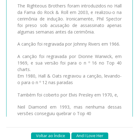
The Righteous Brothers foram introduzidos no Hall
da Fama do Rock & Roll em 2003, e realizou-o na
cerimônia de indução. Ironicamente, Phil Spector
foi preso sob acusação de assassinato apenas
algumas semanas antes da cerimônia.
A canção foi regravada por Johnny Rivers em 1966.
A canção foi regravada por Dionne Warwick, em
1969, e sua versão foi para o n º 16 no Top 40
charts.
Em 1980, Hall & Oats regravou a canção, levando-
o para o n º 12 nas paradas
Também foi coberto por Elvis Presley em 1970, e,
Neil Diamond em 1993, mas nenhuma dessas
versões conseguiu quebrar o Top 40
Voltar ao Índice
And I Love Her