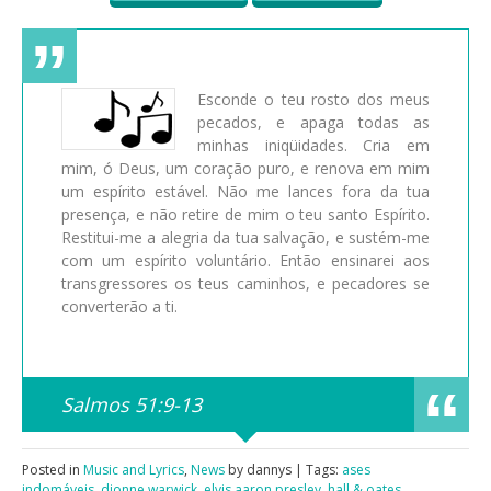
Esconde o teu rosto dos meus
pecados, e apaga todas as
minhas iniqüidades. Cria em
mim, ó Deus, um coração puro, e renova em mim
um espírito estável. Não me lances fora da tua
presença, e não retire de mim o teu santo Espírito.
Restitui-me a alegria da tua salvação, e sustém-me
com um espírito voluntário. Então ensinarei aos
transgressores os teus caminhos, e pecadores se
converterão a ti.
Salmos 51:9-13
Posted in
Music and Lyrics
,
News
by dannys | Tags:
ases
indomáveis
,
dionne warwick
,
elvis aaron presley
,
hall & oates
,