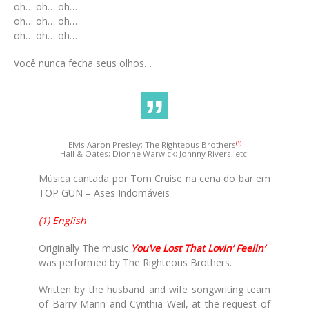
oh… oh… oh…
oh… oh… oh…
oh… oh… oh…
Você nunca fecha seus olhos…
Elvis Aaron Presley; The Righteous Brothers
(1)
Hall & Oates; Dionne Warwick; Johnny Rivers, etc.
Música cantada por Tom Cruise na cena do bar em
TOP GUN – Ases Indomáveis
(1) English
Originally The music
You’ve Lost That Lovin’ Feelin’
was performed by The Righteous Brothers.
Written by the husband and wife songwriting team
of Barry Mann and Cynthia Weil, at the request of