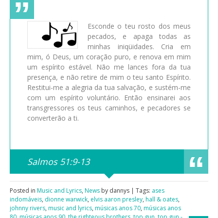
Esconde o teu rosto dos meus
pecados, e apaga todas as
minhas iniqüidades. Cria em
mim, ó Deus, um coração puro, e renova em mim
um espírito estável. Não me lances fora da tua
presença, e não retire de mim o teu santo Espírito.
Restitui-me a alegria da tua salvação, e sustém-me
com um espírito voluntário. Então ensinarei aos
transgressores os teus caminhos, e pecadores se
converterão a ti.
Salmos 51:9-13
Posted in
Music and Lyrics
,
News
by dannys | Tags:
ases
indomáveis
,
dionne warwick
,
elvis aaron presley
,
hall & oates
,
johnny rivers
,
music and lyrics
,
músicas anos 70
,
músicas anos
80
,
músicas anos 90
,
the righteous brothers
,
top gun
,
top gun -