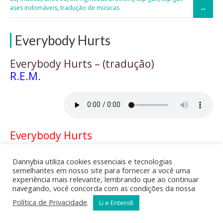
ases indomáveis
,
tradução de músicas
Everybody Hurts
Everybody Hurts – (tradução)
R.E.M.
Everybody Hurts
When the day is long
Dannybia utiliza cookies essenciais e tecnologias
And the night,
semelhantes em nosso site para fornecer a você uma
The night is yours alone
experiência mais relevante, lembrando que ao continuar
When you’re sure you’ve had enough
navegando, você concorda com as condições da nossa
Of this life
Política de Privacidade
.
Li e Entendi
Well, hang on