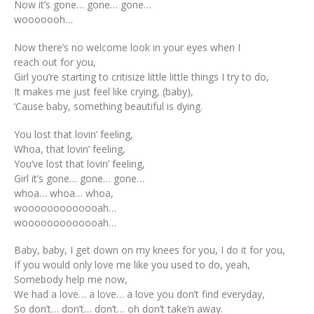
Now it’s gone… gone… gone…
wooooooh…
Now there’s no welcome look in your eyes when I
reach out for you,
Girl you’re starting to critisize little little things I try to do,
It makes me just feel like crying, (baby),
‘Cause baby, something beautiful is dying.
You lost that lovin’ feeling,
Whoa, that lovin’ feeling,
You’ve lost that lovin’ feeling,
Girl it’s gone… gone… gone…
whoa… whoa… whoa,
wooooooooooooah…
wooooooooooooah…
Baby, baby, I get down on my knees for you, I do it for you,
If you would only love me like you used to do, yeah,
Somebody help me now,
We had a love… a love… a love you don’t find everyday,
So don’t… don’t… don’t… oh don’t take’n away.