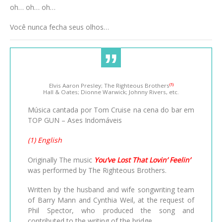
oh… oh… oh…
Você nunca fecha seus olhos…
Elvis Aaron Presley; The Righteous Brothers
(1)
Hall & Oates; Dionne Warwick; Johnny Rivers, etc.
Música cantada por Tom Cruise na cena do bar em
TOP GUN – Ases Indomáveis
(1) English
Originally The music
You’ve Lost That Lovin’ Feelin’
was performed by The Righteous Brothers.
Written by the husband and wife songwriting team
of Barry Mann and Cynthia Weil, at the request of
Phil Spector, who produced the song and
contributed to the writing of the bridge.