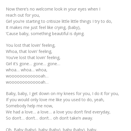
Now there’s no welcome look in your eyes when I
reach out for you,
Girl you’re starting to critisize little little things I try to do,
It makes me just feel like crying, (baby),
‘Cause baby, something beautiful is dying.
You lost that lovin’ feeling,
Whoa, that lovin’ feeling,
You’ve lost that lovin’ feeling,
Girl it’s gone… gone… gone…
whoa… whoa… whoa,
wooooooooooooah…
wooooooooooooah…
Baby, baby, I get down on my knees for you, I do it for you,
If you would only love me like you used to do, yeah,
Somebody help me now,
We had a love… a love… a love you don’t find everyday,
So don’t… don’t… don’t… oh don’t take’n away.
Oh, Baby (baby), baby (baby), baby (baby), baby,