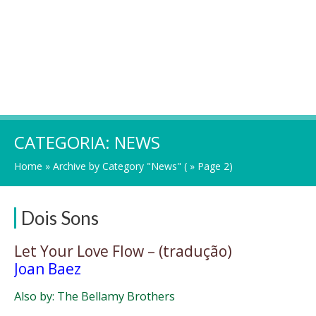
CATEGORIA:
NEWS
Home
»
Archive by Category "News"
( » Page 2)
Dois Sons
Let Your Love Flow – (tradução)
Joan Baez
Also by: The Bellamy Brothers