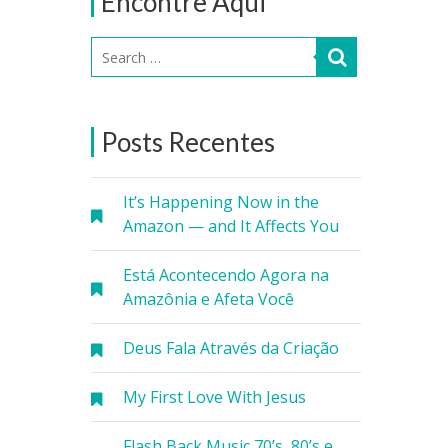
Encontre Aqui
Posts Recentes
It’s Happening Now in the
Amazon — and It Affects You
Está Acontecendo Agora na
Amazônia e Afeta Você
Deus Fala Através da Criação
My First Love With Jesus
Flash Back Music 70’s, 80’s e