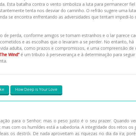
a. Esta batalha contra o vento simboliza a luta para permanecer fiel
tantemente tenta nos desviar do caminho. O refrão sugere uma luta
inda se encontra enfrentando as adversidades que tentam impedi-lo 
o de perda, conforme amigos se tornam estranhos e o lar parece c
 cometidos e as escolhas que o levaram a se perder. No entanto, há
 vida adulta, como prazos e compromissos, e uma compreensão de 
 The Wind”
é um tributo à perseverança e à determinação para segui
nta.
ake
How Deep is Your Love
ação para o Senhor; mas o peso justo é o seu prazer. Quando v
 mas com os humildes está a sabedoria. A integridade dos retos os g
eais os destrói. De nada aproveitam as riquezas no dia da ira; por