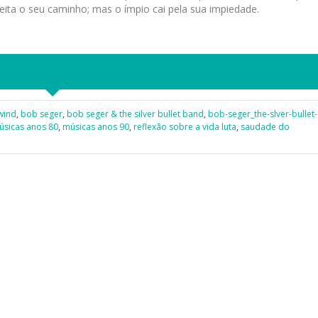
direita o seu caminho; mas o ímpio cai pela sua impiedade.
wind
,
bob seger
,
bob seger & the silver bullet band
,
bob-seger_the-slver-bullet-
úsicas anos 80
,
músicas anos 90
,
reflexão sobre a vida luta
,
saudade do