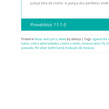
justiça livra da morte. A justiça dos perfeitos en
Provérbios 11:1-5
Posted in
Music and Lyrics
,
News
by dannys | Tags:
against the 
band
,
contra adversidades
,
contra o vento
,
músicas anos 70
,
m
passado
,
the silver bullet band
,
tradução de músicas