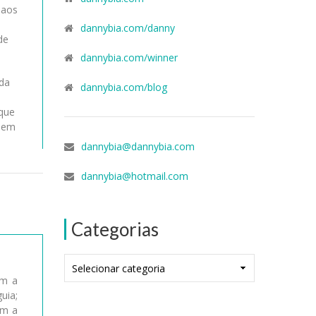
 aos
dannybia.com/danny
de
dannybia.com/winner
ada
dannybia.com/blog
que
r em
dannybia@dannybia.com
dannybia@hotmail.com
Categorias
Categorias
em a
uia;
ém a