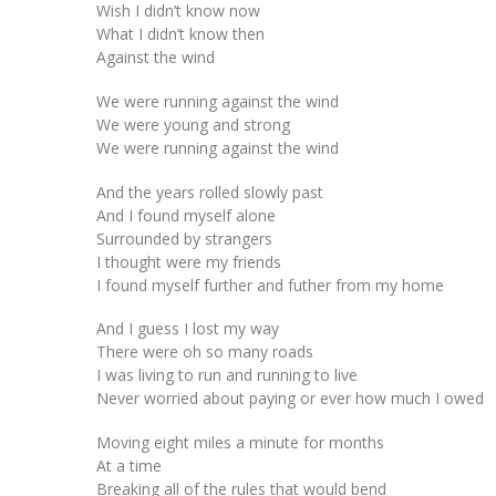
Wish I didn’t know now
What I didn’t know then
Against the wind
We were running against the wind
We were young and strong
We were running against the wind
And the years rolled slowly past
And I found myself alone
Surrounded by strangers
I thought were my friends
I found myself further and futher from my home
And I guess I lost my way
There were oh so many roads
I was living to run and running to live
Never worried about paying or ever how much I owed
Moving eight miles a minute for months
At a time
Breaking all of the rules that would bend