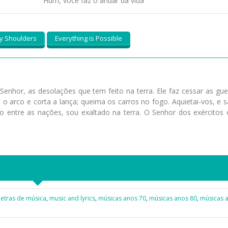
Hum, você faz o andar da vida
y Shoulders
Everything is Possible
Senhor, as desolações que tem feito na terra. Ele faz cessar as gue
a o arco e corta a lança; queima os carros no fogo. Aquietai-vos, e s
o entre as nações, sou exaltado na terra. O Senhor dos exércitos 
letras de música
,
music and lyrics
,
músicas anos 70
,
músicas anos 80
,
músicas 