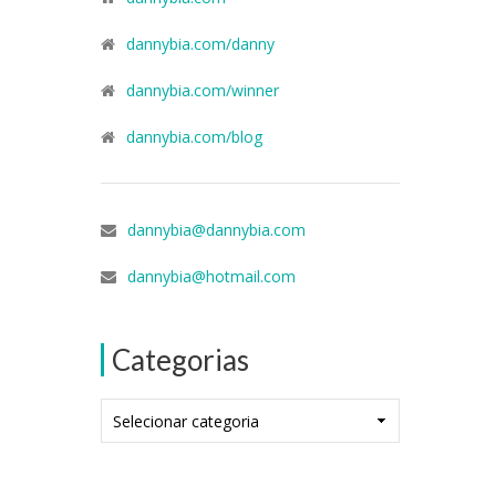
dannybia.com/danny
dannybia.com/winner
dannybia.com/blog
dannybia@dannybia.com
dannybia@hotmail.com
Categorias
Categorias