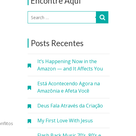
Encontre Aqui
Posts Recentes
It’s Happening Now in the
Amazon — and It Affects You
Está Acontecendo Agora na
Amazônia e Afeta Você
Deus Fala Através da Criação
My First Love With Jesus
nflitos
Flash Back Music 70’s, 80’s e