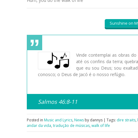
Hum, you do the walk of life
Sunshine on M
Vinde contemplai as obras do 
até os confins da terra; quebr
que eu sou Deus; sou exaltad
conosco; o Deus de Jacó é o nosso refúgio.
Salmos 46:8-11
Posted in
Music and Lyrics
,
News
by dannys | Tags:
dire straits
,
andar da vida
,
tradução de músicas
,
walk of life