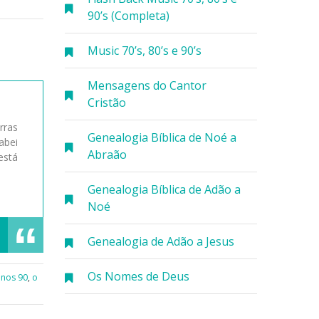
90’s (Completa)
Music 70’s, 80’s e 90’s
Mensagens do Cantor
Cristão
rras
Genealogia Bíblica de Noé a
abei
Abraão
está
Genealogia Bíblica de Adão a
Noé
Genealogia de Adão a Jesus
Os Nomes de Deus
anos 90
,
o