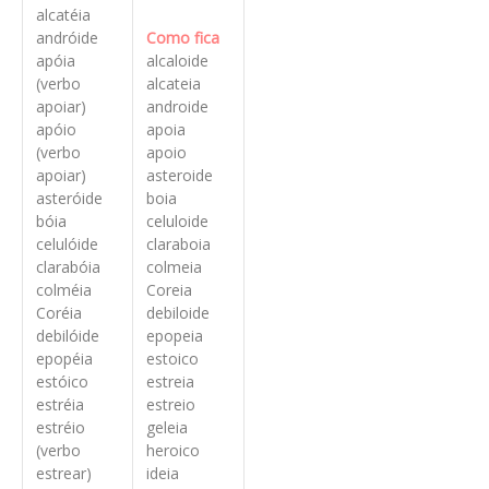
alcatéia
andróide
Como fica
apóia
alcaloide
(verbo
alcateia
apoiar)
androide
apóio
apoia
(verbo
apoio
apoiar)
asteroide
asteróide
boia
bóia
celuloide
celulóide
claraboia
clarabóia
colmeia
colméia
Coreia
Coréia
debiloide
debilóide
epopeia
epopéia
estoico
estóico
estreia
estréia
estreio
estréio
geleia
(verbo
heroico
estrear)
ideia