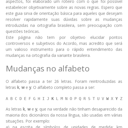
aspectos, foi elaborado um roteiro com o que foi possível
estabelecer objetivamente sobre as novas regras. Espero que
este guia sirva de orientação básica para aqueles que desejam
resolver rapidamente suas dúvidas sobre as mudanças
introduzidas na ortografia brasileira, sem preocupação com
questões teóricas.
Este página não tem por objetivo elucidar pontos
controversos e subjetivos do Acordo, mas acredito que será
um valioso instrumento para o rápido entendimento das
mudanças na ortografia da variante brasileira.
Mudanças no alfabeto
O alfabeto passa a ter 26 letras. Foram reintroduzidas as
letras
k
,
w
e
y
. O alfabeto completo passa a ser:
A B C D E F G H I J 
K
 L M N O P Q R S T U V 
W
 X 
Y
 Z
As letras
k
,
w
e
y
, que na verdade não tinham desaparecido da
maioria dos dicionários da nossa língua, são usadas em várias
situações. Por exemplo:
a) na escrita de símbolos de unidades de medida: km