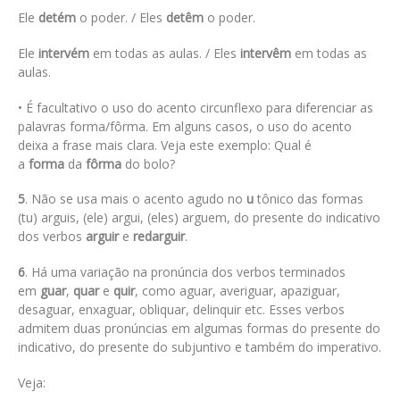
Ele
detém
o poder. / Eles
detêm
o poder.
Ele
intervém
em todas as aulas. / Eles
intervêm
em todas as
aulas.
• É facultativo o uso do acento circunflexo para diferenciar as
palavras forma/fôrma. Em alguns casos, o uso do acento
deixa a frase mais clara. Veja este exemplo: Qual é
a
forma
da
fôrma
do bolo?
5
. Não se usa mais o acento agudo no
u
tônico das formas
(tu) arguis, (ele) argui, (eles) arguem, do presente do indicativo
dos verbos
arguir
e
redarguir
.
6
. Há uma variação na pronúncia dos verbos terminados
em
guar
,
quar
e
quir
, como aguar, averiguar, apaziguar,
desaguar, enxaguar, obliquar, delinquir etc. Esses verbos
admitem duas pronúncias em algumas formas do presente do
indicativo, do presente do subjuntivo e também do imperativo.
Veja: