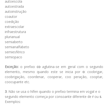
autoescola
autoestrada
autoinstrução
coautor
coedição
extraescolar
infraestrutura
plurianual
semiaberto
semianalfabeto
semiesférico
semiopaco
Exceção:
o prefixo
co
aglutina-se em geral com o segundo
elemento, mesmo quando este se inicia por
o
: coobrigar,
coobrigação, coordenar, cooperar, coo peração, cooptar,
coocupante etc.
3
. Não se usa o hífen quando o prefixo termina em vogal e o
segundo elemento começa por consoante diferente de
r
ou
s
.
Exemplos: