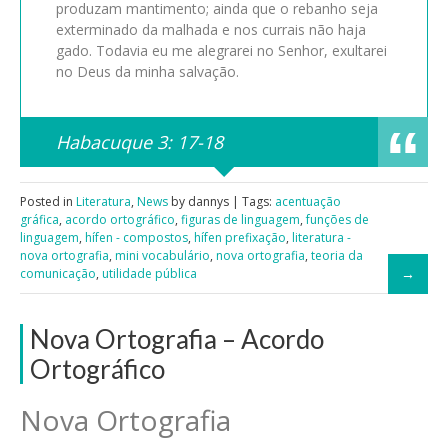
produzam mantimento; ainda que o rebanho seja
exterminado da malhada e nos currais não haja
gado. Todavia eu me alegrarei no Senhor, exultarei
no Deus da minha salvação.
Habacuque 3: 17-18
Posted in
Literatura
,
News
by dannys | Tags:
acentuação
gráfica
,
acordo ortográfico
,
figuras de linguagem
,
funções de
linguagem
,
hífen - compostos
,
hífen prefixação
,
literatura -
nova ortografia
,
mini vocabulário
,
nova ortografia
,
teoria da
comunicação
,
utilidade pública
Nova Ortografia – Acordo
Ortográfico
Nova Ortografia