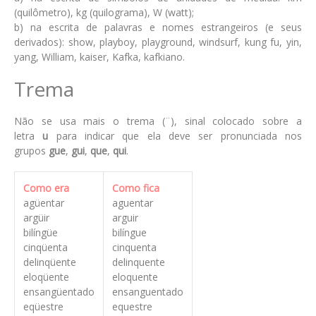
(quilômetro), kg (quilograma), W (watt);
b) na escrita de palavras e nomes estrangeiros (e seus
derivados): show, playboy, playground, windsurf, kung fu, yin,
yang, William, kaiser, Kafka, kafkiano.
Trema
Não se usa mais o trema (¨), sinal colocado sobre a
letra
u
para indicar que ela deve ser pronunciada nos
grupos
gue
,
gui
,
que
,
qui
.
Como era
Como fica
agüentar
aguentar
argüir
arguir
bilíngüe
bilíngue
cinqüenta
cinquenta
delinqüente
delinquente
eloqüente
eloquente
ensangüentado
ensanguentado
eqüestre
equestre