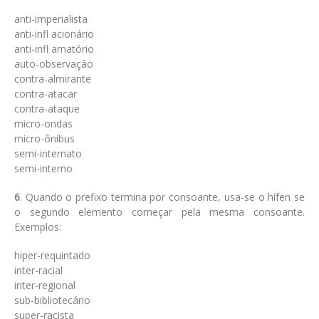
anti-imperialista
anti-infl acionário
anti-infl amatório
auto-observação
contra-almirante
contra-atacar
contra-ataque
micro-ondas
micro-ônibus
semi-internato
semi-interno
6
. Quando o prefixo termina por consoante, usa-se o hífen se
o segundo elemento começar pela mesma consoante.
Exemplos:
hiper-requintado
inter-racial
inter-regional
sub-bibliotecário
super-racista