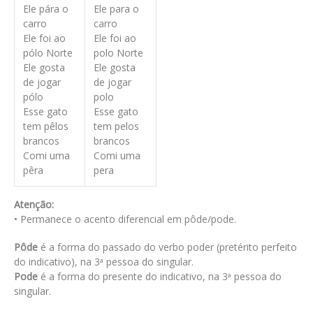
Ele pára o
Ele para o
carro
carro
Ele foi ao
Ele foi ao
pólo Norte
polo Norte
Ele gosta
Ele gosta
de jogar
de jogar
pólo
polo
Esse gato
Esse gato
tem pêlos
tem pelos
brancos
brancos
Comi uma
Comi uma
pêra
pera
Atenção:
• Permanece o acento diferencial em pôde/pode.
Pôde
é a forma do passado do verbo poder (pretérito perfeito
do indicativo), na 3
pessoa do singular.
a
Pode
é a forma do presente do indicativo, na 3
pessoa do
a
singular.