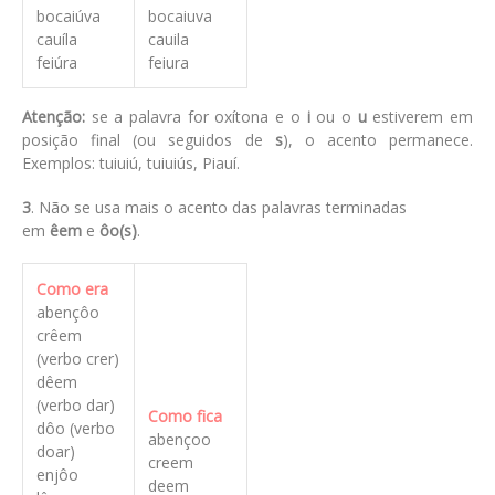
bocaiúva
bocaiuva
cauíla
cauila
feiúra
feiura
Atenção:
se a palavra for oxítona e o
i
ou o
u
estiverem em
posição final (ou seguidos de
s
), o acento permanece.
Exemplos: tuiuiú, tuiuiús, Piauí.
3
. Não se usa mais o acento das palavras terminadas
em
êem
e
ôo(s)
.
Como era
abençôo
crêem
(verbo crer)
dêem
(verbo dar)
Como fica
dôo (verbo
abençoo
doar)
creem
enjôo
deem