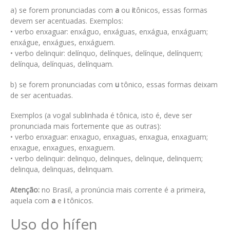
a) se forem pronunciadas com
a
ou
i
tônicos, essas formas
devem ser acentuadas. Exemplos:
• verbo enxaguar: enxáguo, enxáguas, enxágua, enxáguam;
enxágue, enxágues, enxáguem.
• verbo delinquir: delínquo, delínques, delínque, delínquem;
delínqua, delínquas, delínquam.
b) se forem pronunciadas com
u
tônico, essas formas deixam
de ser acentuadas.
Exemplos (a vogal sublinhada é tônica, isto é, deve ser
pronunciada mais fortemente que as outras):
• verbo enxaguar: enxaguo, enxaguas, enxagua, enxaguam;
enxague, enxagues, enxaguem.
• verbo delinquir: delinquo, delinques, delinque, delinquem;
delinqua, delinquas, delinquam.
Atenção:
no Brasil, a pronúncia mais corrente é a primeira,
aquela com
a
e
i
tônicos.
Uso do hífen