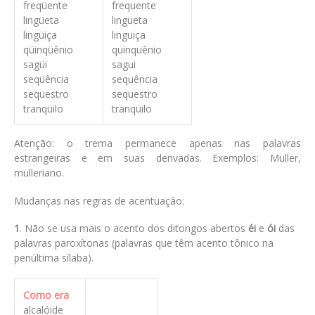
freqüente
frequente
lingüeta
lingueta
lingüiça
linguiça
qüinqüênio
quinquênio
sagüi
sagui
seqüência
sequência
seqüestro
sequestro
tranqüilo
tranquilo
Atenção: o trema permanece apenas nas palavras
estrangeiras e em suas derivadas. Exemplos: Müller,
mülleriano.
Mudanças nas regras de acentuação:
1
. Não se usa mais o acento dos ditongos abertos
éi
e
ói
das
palavras paroxítonas (palavras que têm acento tônico na
penúltima sílaba).
Como era
alcalóide