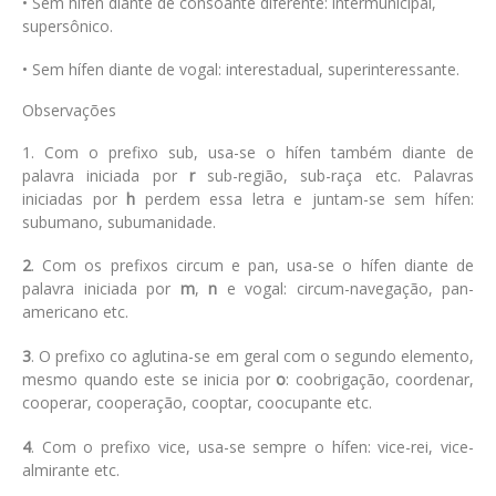
• Sem hífen diante de consoante diferente: intermunicipal,
supersônico.
• Sem hífen diante de vogal: interestadual, superinteressante.
Observações
1. Com o prefixo sub, usa-se o hífen também diante de
palavra iniciada por
r
sub-região, sub-raça etc. Palavras
iniciadas por
h
perdem essa letra e juntam-se sem hífen:
subumano, subumanidade.
2
. Com os prefixos circum e pan, usa-se o hífen diante de
palavra iniciada por
m
,
n
e vogal: circum-navegação, pan-
americano etc.
3
. O prefixo co aglutina-se em geral com o segundo elemento,
mesmo quando este se inicia por
o
: coobrigação, coordenar,
cooperar, cooperação, cooptar, coocupante etc.
4
. Com o prefixo vice, usa-se sempre o hífen: vice-rei, vice-
almirante etc.