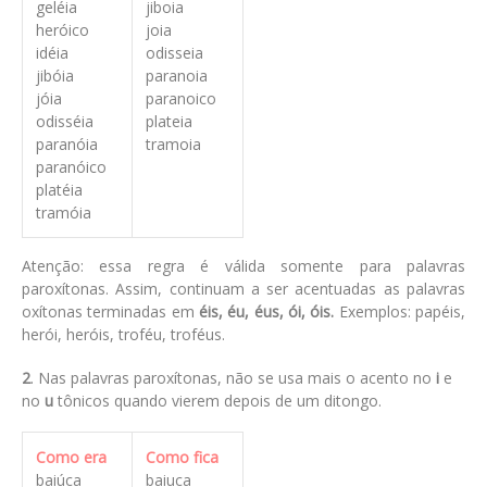
geléia
jiboia
heróico
joia
idéia
odisseia
jibóia
paranoia
jóia
paranoico
odisséia
plateia
paranóia
tramoia
paranóico
platéia
tramóia
Atenção: essa regra é válida somente para palavras
paroxítonas. Assim, continuam a ser acentuadas as palavras
oxítonas terminadas em
éis, éu, éus, ói, óis.
Exemplos: papéis,
herói, heróis, troféu, troféus.
2
. Nas palavras paroxítonas, não se usa mais o acento no
i
e
no
u
tônicos quando vierem depois de um ditongo.
Como era
Como fica
baiúca
baiuca