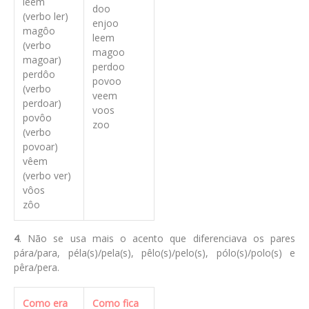
lêem
doo
(verbo ler)
enjoo
magôo
leem
(verbo
magoo
magoar)
perdoo
perdôo
povoo
(verbo
veem
perdoar)
voos
povôo
zoo
(verbo
povoar)
vêem
(verbo ver)
vôos
zôo
4
. Não se usa mais o acento que diferenciava os pares
pára/para, péla(s)/pela(s), pêlo(s)/pelo(s), pólo(s)/polo(s) e
pêra/pera.
Como era
Como fica