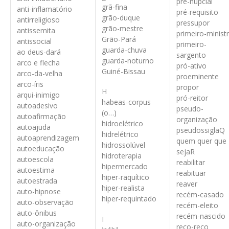
pré-nupcial
grã-fina
anti-inflamatório
pré-requisito
grão-duque
antirreligioso
pressupor
grão-mestre
antissemita
primeiro-minist
Grão-Pará
antissocial
primeiro-
guarda-chuva
ao deus-dará
sargento
guarda-noturno
arco e flecha
pró-ativo
Guiné-Bissau
arco-da-velha
proeminente
arco-íris
propor
H
arqui-inimigo
pró-reitor
habeas-corpus
autoadesivo
pseudo-
(o…)
autoafirmação
organização
hidroelétrico
autoajuda
pseudossigla
Q
hidrelétrico
autoaprendizagem
quem quer que
hidrossolúvel
autoeducação
seja
R
hidroterapia
autoescola
reabilitar
hipermercado
autoestima
reabituar
hiper-raquítico
autoestrada
reaver
hiper-realista
auto-hipnose
recém-casado
hiper-requintado
auto-observação
recém-eleito
auto-ônibus
recém-nascido
I
auto-organização
reco-reco