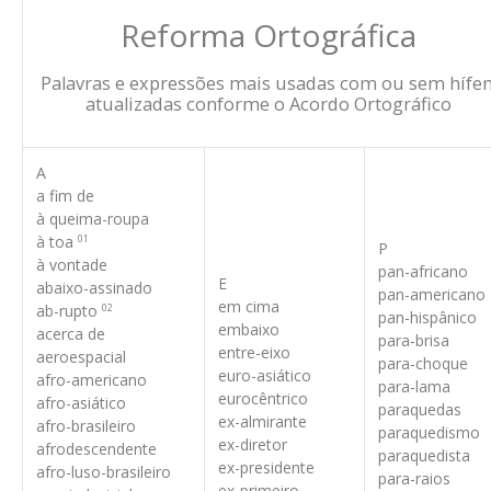
Reforma Ortográfica
Palavras e expressões mais usadas com ou sem hífen
atualizadas conforme o Acordo Ortográfico
A
a fim de
à queima-roupa
à toa
01
P
à vontade
pan-africano
E
abaixo-assinado
pan-americano
em cima
ab-rupto
02
pan-hispânico
embaixo
acerca de
para-brisa
entre-eixo
aeroespacial
para-choque
euro-asiático
afro-americano
para-lama
eurocêntrico
afro-asiático
paraquedas
ex-almirante
afro-brasileiro
paraquedismo
ex-diretor
afrodescendente
paraquedista
ex-presidente
afro-luso-brasileiro
para-raios
ex-primeiro-