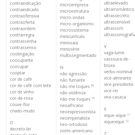
ultraelevado
contraindicação
microempresa
ultrarromântico
contraindicado
microestrutura
ultrassecreto
contraofensiva
micro-ondas
ultrassensível
contraoferta
micro-organismo
ultrassom
contraordem
microssistema
ultrassonografi
contrarregra
minicurrículo
contrassenha
minissaia
V
contrassenso
minissérie
vaga-lume
coobrigação
multissegmentado
vassoura-de-
coocupante
bruxa
coocupar
N
verbo-nominal
cooptar
não agressão
vice-almirante
cor de café
não fumante
vice-presidente
cor de café com leite
não me toques
09
vice-rei
cor de vinho
não violência
vira-casaca
cor-de-rosa
não-me-toques
10
couve-flor
neoafricano
X
criado-mudo
neoexpressionista
xique-xique
11
neoimperialista
xiquexique
12
D
neo-ortodoxo
decreto-lei
norte-americano
Z