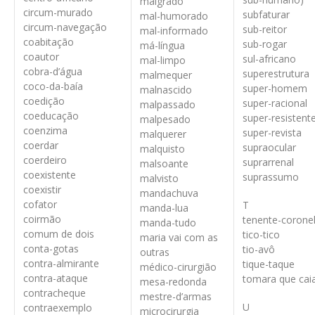
malgrado
circum-murado
subfaturar
mal-humorado
circum-navegação
sub-reitor
mal-informado
coabitação
sub-rogar
má-língua
coautor
sul-africano
mal-limpo
cobra-d’água
superestrutura
malmequer
coco-da-baía
super-homem
malnascido
coedição
super-racional
malpassado
coeducação
super-resistent
malpesado
coenzima
super-revista
malquerer
coerdar
supraocular
malquisto
coerdeiro
suprarrenal
malsoante
coexistente
suprassumo
malvisto
coexistir
mandachuva
cofator
T
manda-lua
coirmão
tenente-corone
manda-tudo
comum de dois
tico-tico
maria vai com as
conta-gotas
tio-avô
outras
contra-almirante
tique-taque
médico-cirurgião
contra-ataque
tomara que cai
mesa-redonda
contracheque
mestre-d’armas
U
contraexemplo
microcirurgia