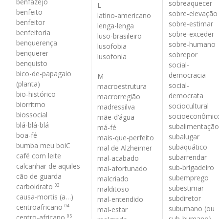
benfazejo
sobreaquecer
L
benfeito
sobre-elevação
latino-americano
benfeitor
sobre-estimar
lenga-lenga
benfeitoria
sobre-exceder
luso-brasileiro
benquerença
sobre-humano
lusofobia
benquerer
sobrepor
lusofonia
benquisto
social-
bico-de-papagaio
democracia
M
(planta)
social-
macroestrutura
bio-histórico
democrata
macrorregião
biorritmo
sociocultural
madressilva
biossocial
socioeconômic
mãe-d’água
blá-blá-blá
subalimentação
má-fé
boa-fé
subalugar
mais-que-perfeito
bumba meu boi
C
subaquático
mal de Alzheimer
café com leite
subarrendar
mal-acabado
calcanhar de aquiles
sub-brigadeiro
mal-afortunado
cão de guarda
subemprego
malcriado
carboidrato
03
subestimar
malditoso
causa-mortis (a…)
subdiretor
mal-entendido
centroafricano
04
subumano (ou
mal-estar
centro-africano
05
sub-humano)