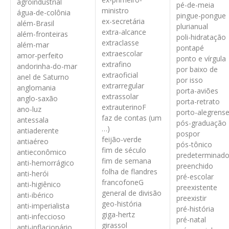
agroindustrial
pé-de-meia
ministro
água-de-colônia
pingue-pongue
ex-secretária
além-Brasil
plurianual
extra-alcance
além-fronteiras
poli-hidratação
extraclasse
além-mar
pontapé
extraescolar
amor-perfeito
ponto e vírgula
extrafino
andorinha-do-mar
por baixo de
extraoficial
anel de Saturno
por isso
extrarregular
anglomania
porta-aviões
extrassolar
anglo-saxão
porta-retrato
extrauterino
F
ano-luz
porto-alegrens
faz de contas (um
antessala
pós-graduação
…)
antiaderente
pospor
feijão-verde
antiaéreo
pós-tônico
fim de século
antieconômico
predeterminad
fim de semana
anti-hemorrágico
preenchido
folha de flandres
anti-herói
pré-escolar
francofone
G
anti-higiênico
preexistente
general de divisão
anti-ibérico
preexistir
geo-história
anti-imperialista
pré-história
giga-hertz
anti-infeccioso
pré-natal
girassol
anti-inflacionário