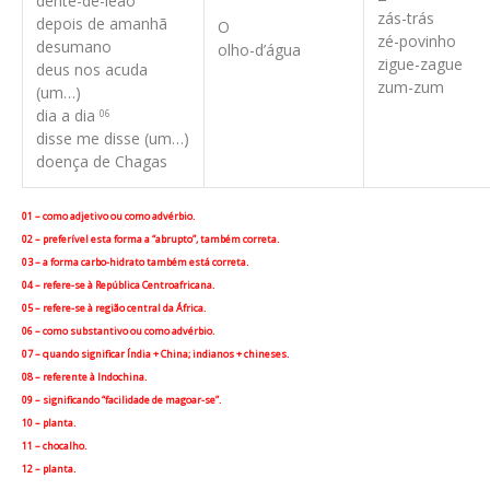
dente-de-leão
zás-trás
depois de amanhã
O
zé-povinho
desumano
olho-d’água
zigue-zague
deus nos acuda
zum-zum
(um…)
dia a dia
06
disse me disse (um…)
doença de Chagas
01 – como adjetivo ou como advérbio.
02 – preferível esta forma a “abrupto”, também correta.
03 – a forma carbo-hidrato também está correta.
04 – refere-se à República Centroafricana.
05 – refere-se à região central da África.
06 – como substantivo ou como advérbio.
07 – quando significar Índia + China; indianos + chineses.
08 – referente à Indochina.
09 – significando “facilidade de magoar-se”.
10 – planta.
11 – chocalho.
12 – planta.