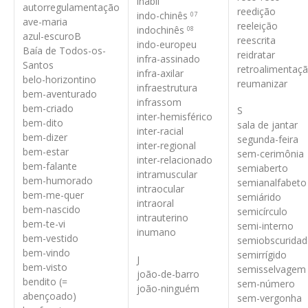
inábil
autorregulamentação
reedição
indo-chinês
07
ave-maria
reeleição
indochinês
08
azul-escuro
B
reescrita
indo-europeu
Baía de Todos-os-
reidratar
infra-assinado
Santos
retroalimentaç
infra-axilar
belo-horizontino
reumanizar
infraestrutura
bem-aventurado
infrassom
bem-criado
S
inter-hemisférico
bem-dito
sala de jantar
inter-racial
bem-dizer
segunda-feira
inter-regional
bem-estar
sem-cerimônia
inter-relacionado
bem-falante
semiaberto
intramuscular
bem-humorado
semianalfabeto
intraocular
bem-me-quer
semiárido
intraoral
bem-nascido
semicírculo
intrauterino
bem-te-vi
semi-interno
inumano
bem-vestido
semiobscuridad
bem-vindo
semirrígido
J
bem-visto
semisselvagem
joão-de-barro
bendito (=
sem-número
joão-ninguém
abençoado)
sem-vergonha