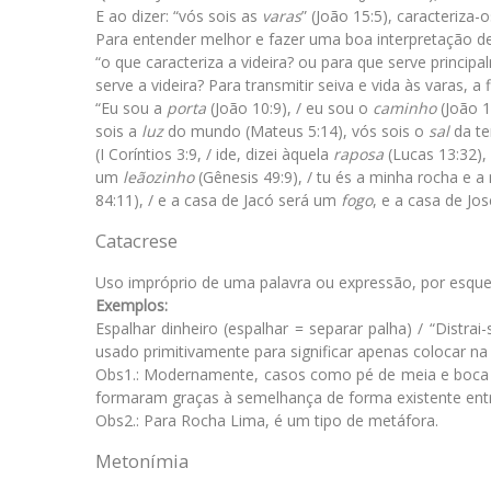
E ao dizer: “vós sois as
varas
” (João 15:5), caracteriza
Para entender melhor e fazer uma boa interpretação de
“o que caracteriza a videira? ou para que serve princip
serve a videira? Para transmitir seiva e vida às varas, a
“Eu sou a
porta
(João 10:9), / eu sou o
caminho
(João 1
sois a
luz
do mundo (Mateus 5:14), vós sois o
sal
da te
(I Coríntios 3:9, / ide, dizei àquela
raposa
(Lucas 13:32),
um
leãozinho
(Gênesis 49:9), / tu és a minha rocha e 
84:11), / e a casa de Jacó será um
fogo
, e a casa de J
Catacrese
Uso impróprio de uma palavra ou expressão, por esque
Exemplos:
Espalhar dinheiro (espalhar = separar palha) / “Distra
usado primitivamente para significar apenas colocar na 
Obs1.: Modernamente, casos como pé de meia e boca de
formaram graças à semelhança de forma existente entr
Obs2.: Para Rocha Lima, é um tipo de metáfora.
Metonímia