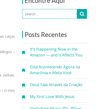
Encontre Aqui
Posts Recentes
as calças
It’s Happening Now in the
diálogos –
Amazon — and It Affects You
Está Acontecendo Agora na
Amazônia e Afeta Você
 verbais.
Deus Fala Através da Criação
o / O meu
My First Love With Jesus
Flash Back Music 70’s, 80’s e