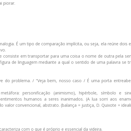
i piorar.
nalogia. É um tipo de comparação implícita, ou seja, ela reúne dois
vo.
ue consiste em transportar para uma coisa o nome de outra pela se
 figura de linguagem mediante a qual o sentido de uma palavra se t
 do problema. / “Veja bem, nosso caso / É uma porta entreabert
áfora: personificação (animismo), hipérbole, símbolo e sine
 sentimentos humanos a seres inanimados. (A lua sorri aos enam
valor convencional, abstrato. (balança = justiça, D. Quixote = idea
e caracteriza com o que é próprio e essencial da videira.