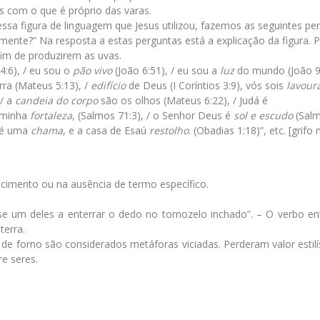
-os com o que é próprio das varas.
ssa figura de linguagem que Jesus utilizou, fazemos as seguintes pe
almente?” Na resposta a estas perguntas está a explicação da figura. 
 fim de produzirem as uvas.
4:6), / eu sou o
pão vivo
(João 6:51), / eu sou a
luz
do mundo (João 9:
rra (Mateus 5:13), /
edifício
de Deus (I Coríntios 3:9), vós sois
lavour
 / a
candeia do corpo
são os olhos (Mateus 6:22), / Judá é
a minha
fortaleza
, (Salmos 71:3), / o Senhor Deus é
sol e escudo
(Sal
osé uma
chama
, e a casa de Esaú
restolho
. (Obadias 1:18)”, etc. [grifo
cimento ou na ausência de termo específico.
i-se um deles a enterrar o dedo no tornozelo inchado”. – O verbo en
terra.
 forno são considerados metáforas viciadas. Perderam valor estilís
e seres.