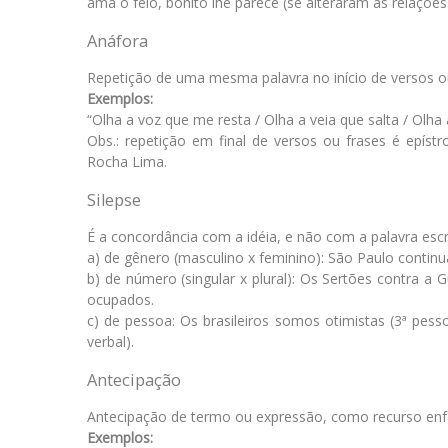
ama o feio, bonito lhe parece (se alteraram as relaçõe
Anáfora
Repetição de uma mesma palavra no início de versos ou
Exemplos:
“Olha a voz que me resta / Olha a veia que salta / Olha 
Obs.: repetição em final de versos ou frases é epístr
Rocha Lima.
Silepse
É a concordância com a idéia, e não com a palavra escri
a) de gênero (masculino x feminino): São Paulo continua 
b) de número (singular x plural): Os Sertões contra a 
ocupados.
c) de pessoa: Os brasileiros somos otimistas (3ª pes
verbal).
Antecipação
Antecipação de termo ou expressão, como recurso enfá
Exemplos: