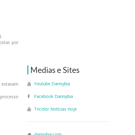
).
postas por
Medias e Sites
Youtube Dannybia
o, estavam
Facebook Dannybia
 processo
Tricolor Notícias Hoje
dannybia.com