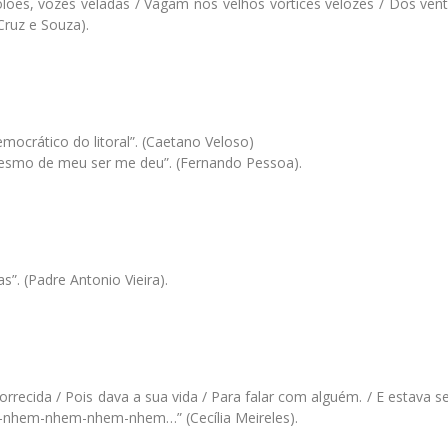
olões, vozes veladas / Vagam nos velhos vórtices velozes / Dos vent
Cruz e Souza).
ocrático do litoral”. (Caetano Veloso)
mesmo de meu ser me deu”. (Fernando Pessoa).
s”. (Padre Antonio Vieira).
rrecida / Pois dava a sua vida / Para falar com alguém. / E estava
m-nhem-nhem-nhem-nhem…” (Cecília Meireles).