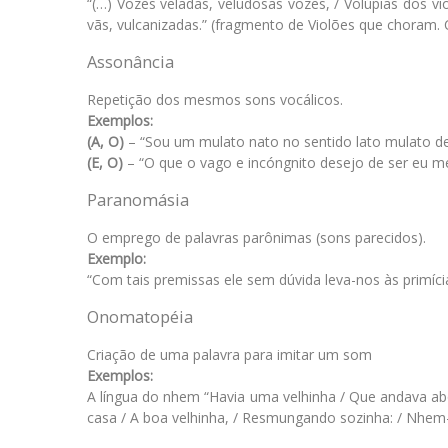
“(…) Vozes veladas, veludosas vozes, / Volúpias dos vi
vãs, vulcanizadas.” (fragmento de Violões que choram. 
Assonância
Repetição dos mesmos sons vocálicos.
Exemplos:
(A, O)
– “Sou um mulato nato no sentido lato mulato dem
(E, O)
– “O que o vago e incóngnito desejo de ser eu 
Paranomásia
O emprego de palavras parônimas (sons parecidos).
Exemplo:
“Com tais premissas ele sem dúvida leva-nos às primícia
Onomatopéia
Criação de uma palavra para imitar um som
Exemplos:
A língua do nhem “Havia uma velhinha / Que andava abo
casa / A boa velhinha, / Resmungando sozinha: / Nhe