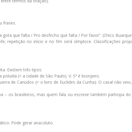
s entre termos da oração).
 frases.
a gota que falta / Pro desfecho que falta / Por favor”. (Chico Buarque
ofe; repetição no início e no fim será símploce. Classificações pro
ta. Existem três tipos:
poluída (= a cidade de São Paulo). V. Sª é lisonjeiro.
Guerra de Canudos (= o livro de Euclides da Cunha). O casal não vei
soa – os brasileiros, mas quem fala ou escreve também participa do
tico. Pode gerar anacoluto.