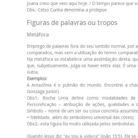
Joana creio que veio aqui hoje. / O tempo parece que va
Obs.: Celso Cunha denomina-a prolepse.
Figuras de palavras ou tropos
Metáfora
Emprego de palavras fora do seu sentido normal, por a
comparados, mas sem a utilização do termo comparati
Na metáfora se estabelece uma assimilação direta, q
que, subjetivamente, julga-se haver entre elas. É uma
outra.
Exemplos:
A Amazônia é o pulmão do mundo. Encontrei a chave
Gonzaga Junior).
Obs1.: Rocha Lima define como modalidades de met
Personificação – atribuição de ações, qualidades e
Símbolo – nome de um ser ou coisa concreta assumindo 
= fidelidade, além do simbolismo universal das cores).
Obs2.: esta figura foi muito utilizada pelos simbolistas.
Quando Jesus diz: “eu sou a
videira
” (João 15:5), Ele s