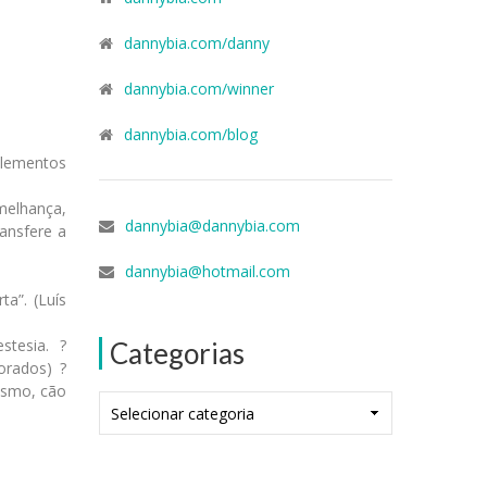
dannybia.com/danny
dannybia.com/winner
dannybia.com/blog
 elementos
melhança,
dannybia@dannybia.com
ransfere a
dannybia@hotmail.com
a”. (Luís
stesia. ?
Categorias
orados) ?
lismo, cão
Categorias