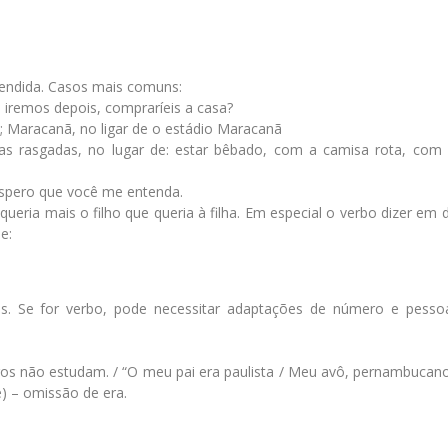
endida. Casos mais comuns:
: iremos depois, compraríeis a casa?
al; Maracanã, no ligar de o estádio Maracanã
ças rasgadas, no lugar de: estar bêbado, com a camisa rota, com 
espero que você me entenda.
: queria mais o filho que queria à filha. Em especial o verbo dizer em 
e:
s. Se for verbo, pode necessitar adaptações de número e pessoa
ros não estudam. / “O meu pai era paulista / Meu avô, pernambucan
e) – omissão de era.