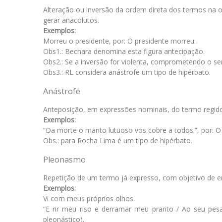
Alteração ou inversão da ordem direta dos termos na 
gerar anacolutos.
Exemplos:
Morreu o presidente, por: O presidente morreu.
Obs1.: Bechara denomina esta figura antecipação.
Obs2.: Se a inversão for violenta, comprometendo o s
Obs3.: RL considera anástrofe um tipo de hipérbato.
Anástrofe
Anteposição, em expressões nominais, do termo regido
Exemplos:
“Da morte o manto lutuoso vos cobre a todos.”, por: 
Obs.: para Rocha Lima é um tipo de hipérbato.
Pleonasmo
Repetição de um termo já expresso, com objetivo de enf
Exemplos:
Vi com meus próprios olhos.
“E rir meu riso e derramar meu pranto / Ao seu pesa
pleonástico).