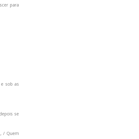
scer para
 e sob as
depois se
), / Quem