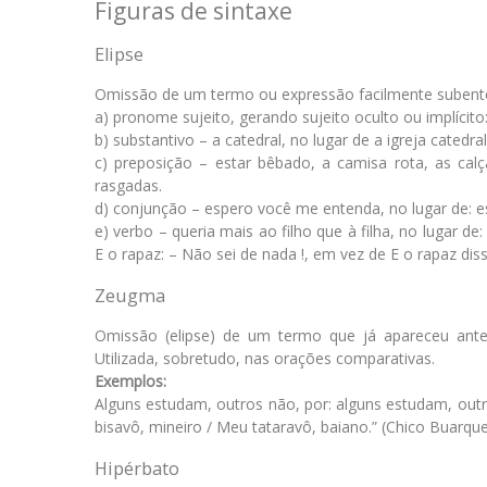
Figuras de sintaxe
Elipse
Omissão de um termo ou expressão facilmente subent
a) pronome sujeito, gerando sujeito oculto ou implícito
b) substantivo – a catedral, no lugar de a igreja catedr
c) preposição – estar bêbado, a camisa rota, as cal
rasgadas.
d) conjunção – espero você me entenda, no lugar de: 
e) verbo – queria mais ao filho que à filha, no lugar de
E o rapaz: – Não sei de nada !, em vez de E o rapaz diss
Zeugma
Omissão (elipse) de um termo que já apareceu ante
Utilizada, sobretudo, nas orações comparativas.
Exemplos:
Alguns estudam, outros não, por: alguns estudam, out
bisavô, mineiro / Meu tataravô, baiano.” (Chico Buarqu
Hipérbato