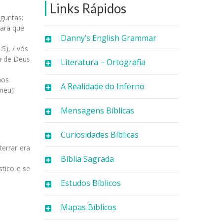
Links Rápidos
rguntas:
Para que
Danny’s English Grammar
5), / vós
a
de Deus
Literatura – Ortografia
mos
A Realidade do Inferno
 meu]
Mensagens Bíblicas
Curiosidades Bíblicas
terrar era
Bíblia Sagrada
tico e se
Estudos Bíblicos
Mapas Bíblicos