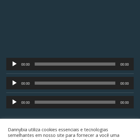
Tocador
00:00
00:00
de
áudio
Tocador
00:00
00:00
de
áudio
Tocador
00:00
00:00
de
áudio
Dannybia utiliza cookies essenciais e tecnologias
semelhantes em nosso site para fornecer a você uma