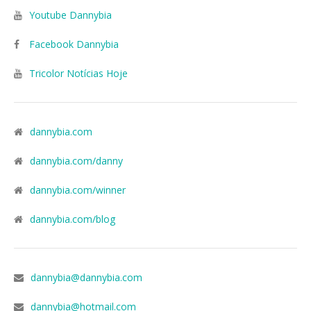
Youtube Dannybia
Facebook Dannybia
Tricolor Notícias Hoje
dannybia.com
dannybia.com/danny
dannybia.com/winner
dannybia.com/blog
dannybia@dannybia.com
dannybia@hotmail.com