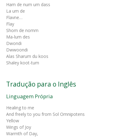
Ham de num um dass
La um de
Flavne…
Flay
Shom de nomm
Ma-lum des
Dwondi
Dwwoondi
Alas Sharum du koos
Shaley koot-tum
Tradução para o Inglês
Linguagem Própria
Healing to me
And freely to you from Sol Omnipotens
Yellow
Wings of Joy
Warmth of Day,