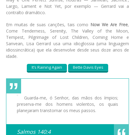
Largo, Lament e Not Yet, por exemplo — Gerrard vai a
contralto dramático.
Em muitas de suas canções, tais como
Now We Are Free
,
Come Tenderness, Serenity, The Valley of the Moon,
Tempest, Pilgrimage of Lost Children, Coming Home e
Sanvean, Lisa Gerrard usa uma idioglossia (uma linguagem
idiossincrática) que ela desenvolve desde seus doze anos de
idade.
It’s Raining Again
Bette Davis Eyes
Guarda-me, ó Senhor, das mãos dos ímpios;
preserva-me dos homens violentos, os quais
planejaram transtornar os meus passos.
Salmos 140:4