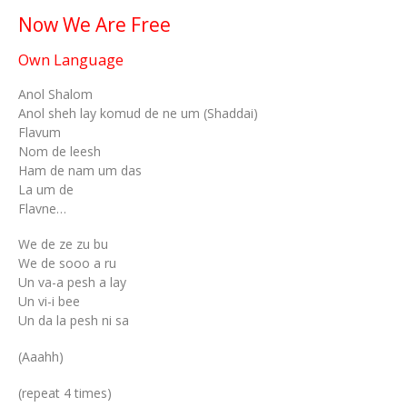
Now We Are Free
Own Language
Anol Shalom
Anol sheh lay komud de ne um (Shaddai)
Flavum
Nom de leesh
Ham de nam um das
La um de
Flavne…
We de ze zu bu
We de sooo a ru
Un va-a pesh a lay
Un vi-i bee
Un da la pesh ni sa
(Aaahh)
(repeat 4 times)