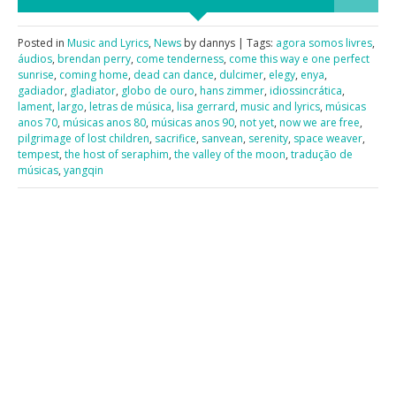
Posted in
Music and Lyrics
,
News
by dannys | Tags:
agora somos livres
,
áudios
,
brendan perry
,
come tenderness
,
come this way e one perfect
sunrise
,
coming home
,
dead can dance
,
dulcimer
,
elegy
,
enya
,
gadiador
,
gladiator
,
globo de ouro
,
hans zimmer
,
idiossincrática
,
lament
,
largo
,
letras de música
,
lisa gerrard
,
music and lyrics
,
músicas
anos 70
,
músicas anos 80
,
músicas anos 90
,
not yet
,
now we are free
,
pilgrimage of lost children
,
sacrifice
,
sanvean
,
serenity
,
space weaver
,
tempest
,
the host of seraphim
,
the valley of the moon
,
tradução de
músicas
,
yangqin