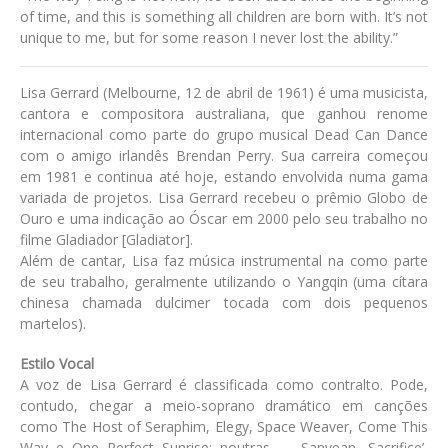
of time, and this is something all children are born with. It’s not
unique to me, but for some reason I never lost the ability.”
Lisa Gerrard (Melbourne, 12 de abril de 1961) é uma musicista,
cantora e compositora australiana, que ganhou renome
internacional como parte do grupo musical Dead Can Dance
com o amigo irlandês Brendan Perry. Sua carreira começou
em 1981 e continua até hoje, estando envolvida numa gama
variada de projetos. Lisa Gerrard recebeu o prêmio Globo de
Ouro e uma indicação ao Óscar em 2000 pelo seu trabalho no
filme Gladiador [Gladiator].
Além de cantar, Lisa faz música instrumental na como parte
de seu trabalho, geralmente utilizando o Yangqin (uma cítara
chinesa chamada dulcimer tocada com dois pequenos
martelos).
Estilo Vocal
A voz de Lisa Gerrard é classificada como contralto. Pode,
contudo, chegar a meio-soprano dramático em canções
como The Host of Seraphim, Elegy, Space Weaver, Come This
Way e One Perfect Sunrise; noutras — Sanvean, Sacrifice’,