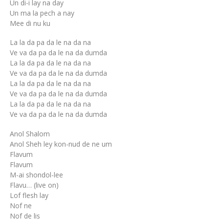
Un di-i lay na day
Un ma la pech a nay
Mee di nu ku
La la da pa da le na da na
Ve va da pa da le na da dumda
La la da pa da le na da na
Ve va da pa da le na da dumda
La la da pa da le na da na
Ve va da pa da le na da dumda
La la da pa da le na da na
Ve va da pa da le na da dumda
Anol Shalom
Anol Sheh ley kon-nud de ne um
Flavum
Flavum
M-ai shondol-lee
Flavu… (live on)
Lof flesh lay
Nof ne
Nof de lis