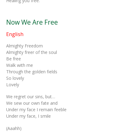
Healing you free.
Now We Are Free
English
Almighty Freedom
Almighty freer of the soul
Be free
Walk with me
Through the golden fields
So lovely
Lovely
We regret our sins, but…
We sew our own fate and
Under my face I remain feeble
Under my face, I smile
(Aaahh)