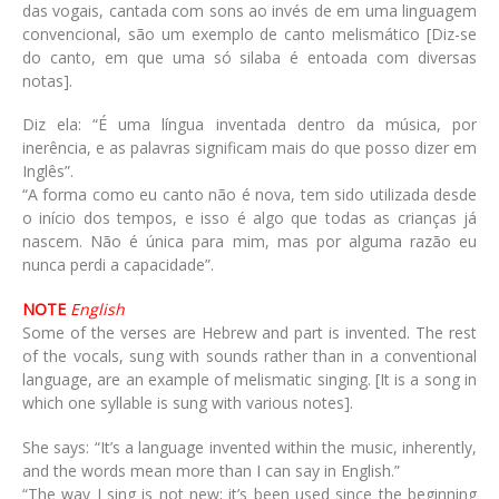
das vogais, cantada com sons ao invés de em uma linguagem
convencional, são um exemplo de canto melismático [Diz-se
do canto, em que uma só silaba é entoada com diversas
notas].
Diz ela: “É uma língua inventada dentro da música, por
inerência, e as palavras significam mais do que posso dizer em
Inglês”.
“A forma como eu canto não é nova, tem sido utilizada desde
o início dos tempos, e isso é algo que todas as crianças já
nascem. Não é única para mim, mas por alguma razão eu
nunca perdi a capacidade”.
NOTE
English
Some of the verses are Hebrew and part is invented. The rest
of the vocals, sung with sounds rather than in a conventional
language, are an example of melismatic singing. [It is a song in
which one syllable is sung with various notes].
She says: “It’s a language invented within the music, inherently,
and the words mean more than I can say in English.”
“The way I sing is not new; it’s been used since the beginning