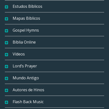
Estudos Bíblicos
Mapas Bíblicos
Gospel Hymns
Bíblia Online
Vídeos
Lord’s Prayer
Mundo Antigo
Autores de Hinos
Flash Back Music