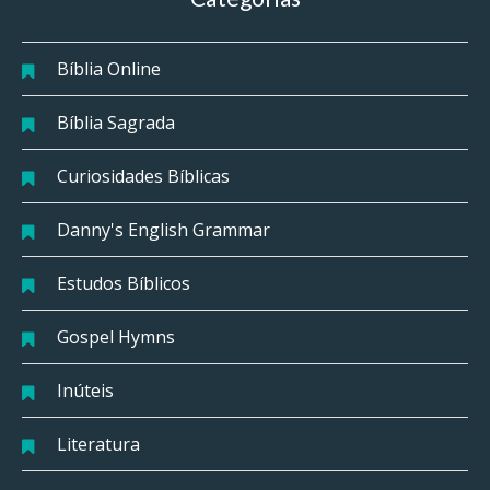
Bíblia Online
Bíblia Sagrada
Curiosidades Bíblicas
Danny's English Grammar
Estudos Bíblicos
Gospel Hymns
Inúteis
Literatura