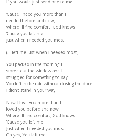
If you would just send one to me
‘Cause I need you more than I
needed before and now,
Where I’ll find comfort, God knows
‘Cause you left me
Just when I needed you most
(… left me just when I needed most)
You packed in the morning I
stared out the window and I
struggled for something to say
You left in the rain without closing the door
I didn’t stand in your way
Now I love you more than I
loved you before and now,
Where I’ll find comfort, God knows
‘Cause you left me
Just when I needed you most
Oh yes, You left me