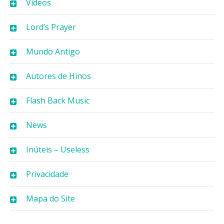
Vídeos
Lord’s Prayer
Mundo Antigo
Autores de Hinos
Flash Back Music
News
Inúteis – Useless
Privacidade
Mapa do Site