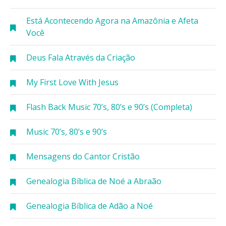
Está Acontecendo Agora na Amazônia e Afeta
Você
Deus Fala Através da Criação
My First Love With Jesus
Flash Back Music 70’s, 80’s e 90’s (Completa)
Music 70’s, 80’s e 90’s
Mensagens do Cantor Cristão
Genealogia Bíblica de Noé a Abraão
Genealogia Bíblica de Adão a Noé