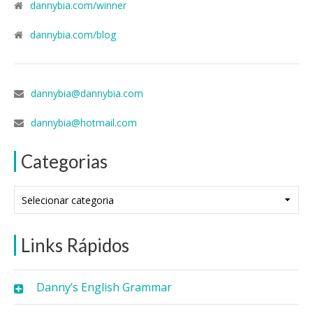
dannybia.com/winner
dannybia.com/blog
dannybia@dannybia.com
dannybia@hotmail.com
Categorias
Categorias
Links Rápidos
Danny’s English Grammar