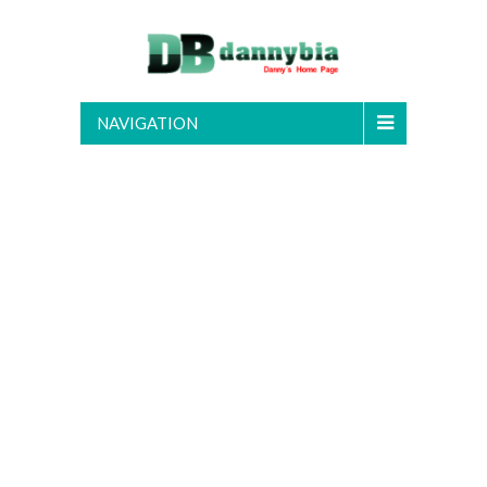
NAVIGATION