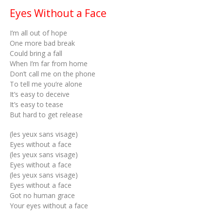
Eyes Without a Face
I’m all out of hope
One more bad break
Could bring a fall
When I’m far from home
Don’t call me on the phone
To tell me you’re alone
It’s easy to deceive
It’s easy to tease
But hard to get release
(les yeux sans visage)
Eyes without a face
(les yeux sans visage)
Eyes without a face
(les yeux sans visage)
Eyes without a face
Got no human grace
Your eyes without a face