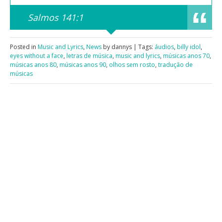
Salmos 141:1
Posted in
Music and Lyrics
,
News
by dannys | Tags:
áudios
,
billy idol
,
eyes without a face
,
letras de música
,
music and lyrics
,
músicas anos 70
,
músicas anos 80
,
músicas anos 90
,
olhos sem rosto
,
tradução de
músicas