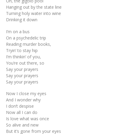
Oh, the gigolo pool
Hanging out by the state line
Turning holy water into wine
Drinking it down
I’m on a bus
On a psychedelic trip
Reading murder books,
Tryin’ to stay hip
I’m thinkin’ of you,
You’re out there, so
Say your prayers
Say your prayers
Say your prayers
Now I close my eyes
And I wonder why
I don’t despise
Now all I can do
Is love what was once
So alive and new
But it’s gone from your eyes