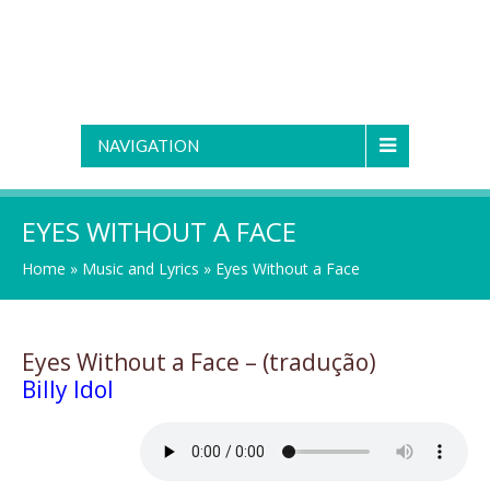
NAVIGATION
EYES WITHOUT A FACE
Home
»
Music and Lyrics
»
Eyes Without a Face
Eyes Without a Face – (tradução)
Billy Idol