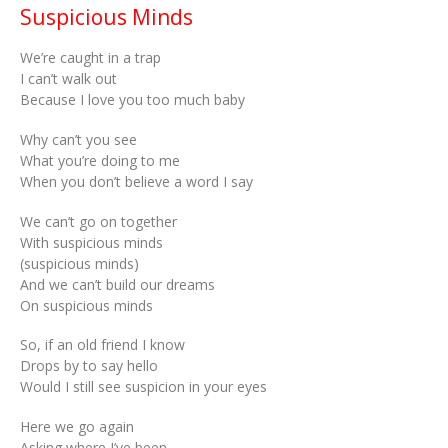
Suspicious Minds
We’re caught in a trap
I can’t walk out
Because I love you too much baby
Why can’t you see
What you’re doing to me
When you don’t believe a word I say
We can’t go on together
With suspicious minds
(suspicious minds)
And we can’t build our dreams
On suspicious minds
So, if an old friend I know
Drops by to say hello
Would I still see suspicion in your eyes
Here we go again
Asking where I’ve been