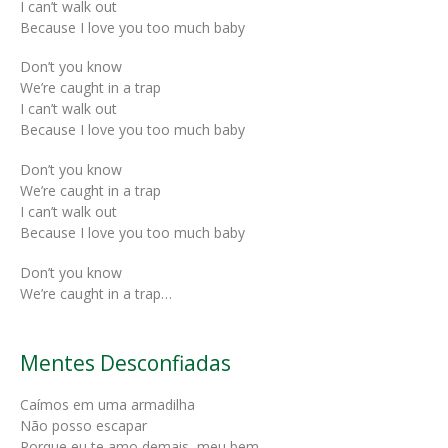
I can’t walk out
Because I love you too much baby
Don’t you know
We’re caught in a trap
I can’t walk out
Because I love you too much baby
Don’t you know
We’re caught in a trap
I can’t walk out
Because I love you too much baby
Don’t you know
We’re caught in a trap…
Mentes Desconfiadas
Caímos em uma armadilha
Não posso escapar
Porque eu te amo demais, meu bem