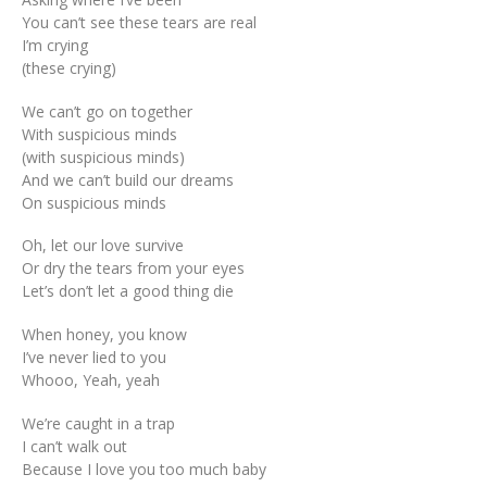
You can’t see these tears are real
I’m crying
(these crying)
We can’t go on together
With suspicious minds
(with suspicious minds)
And we can’t build our dreams
On suspicious minds
Oh, let our love survive
Or dry the tears from your eyes
Let’s don’t let a good thing die
When honey, you know
I’ve never lied to you
Whooo, Yeah, yeah
We’re caught in a trap
I can’t walk out
Because I love you too much baby