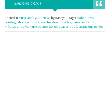
Salmos 145:1
Posted in
Music and Lyrics
,
News
by dannys | Tags:
áudios
,
elvis
presley
,
letras de música
,
mentes desconfiadas
,
music and lyrics
,
músicas anos 70
,
músicas anos 80
,
músicas anos 90
,
suspicious minds