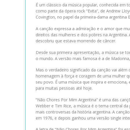
É um clássico da música popular, conhecida em to
como parte da ópera rock “Evita”, de Andrew Lloyd
Covington, no papel da primeira-dama argentina 
A canção expressa a admiração e o amor que muit
direitos das mulheres e dos pobres na Argentina.
descobriu que estava morrendo de câncer.
Desde sua primeira apresentação, a música se to
o mundo. A versão mais famosa é a de Madonna, que
Mas o verdadeiro significado da canção vai além
homenagem à força e coragem de uma mulher que, 
seu povo. É uma música que inspira e emociona
para muitas pessoas até hoje.
“Não Chores Por Mim Argentina” é uma das canções
Webber e Tim Rice, a música é o tema central da p
mais controversas da história argentina. A cançã
em 1976, e depois ganhou uma versão single inter
A letra de “Não Chores Por Mim Argentina” foi es