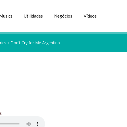
Musics
Utilidades
Negócios
Vídeos
rics
»
Don’t Cry for Me Argentina
s