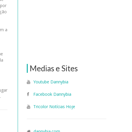
 por
oção
om a
ue
la
Medias e Sites
Youtube Dannybia
a
ugar
Facebook Dannybia
.
Tricolor Notícias Hoje
dannybia.com