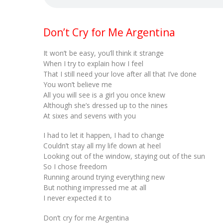
Don’t Cry for Me Argentina
It won’t be easy, you’ll think it strange
When I try to explain how I feel
That I still need your love after all that I’ve done
You won’t believe me
All you will see is a girl you once knew
Although she’s dressed up to the nines
At sixes and sevens with you
I had to let it happen, I had to change
Couldn’t stay all my life down at heel
Looking out of the window, staying out of the sun
So I chose freedom
Running around trying everything new
But nothing impressed me at all
I never expected it to
Don’t cry for me Argentina