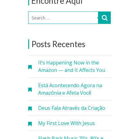
Encontre Aqui
Posts Recentes
It’s Happening Now in the
Amazon — and It Affects You
Está Acontecendo Agora na
Amazônia e Afeta Você
Deus Fala Através da Criação
My First Love With Jesus
Flash Back Music 70’s, 80’s e