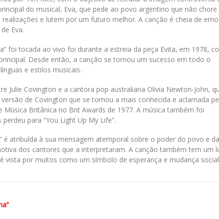
rincipal do musical, Eva, que pede ao povo argentino que não chore
 realizações e lutem por um futuro melhor. A canção é cheia de em
 de Eva.
” foi tocada ao vivo foi durante a estreia da peça Evita, em 1978, c
principal. Desde então, a canção se tornou um sucesso em todo o
ínguas e estilos musicais.
re Julie Covington e a cantora pop australiana Olivia Newton-John, q
versão de Covington que se tornou a mais conhecida e aclamada pe
e Música Britânica no Brit Awards de 1977. A música também foi
 perdeu para “You Light Up My Life”.
” é atribuída à sua mensagem atemporal sobre o poder do povo e d
motiva dos cantores que a interpretaram. A canção também tem um l
n é vista por muitos como um símbolo de esperança e mudança social
na”