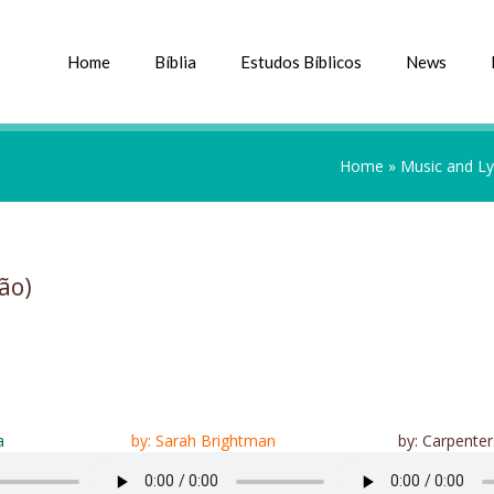
Home
Bíblia
Estudos Bíblicos
News
Home
»
Music and Ly
ão)
a
by: Sarah Brightman
by: Carpenter