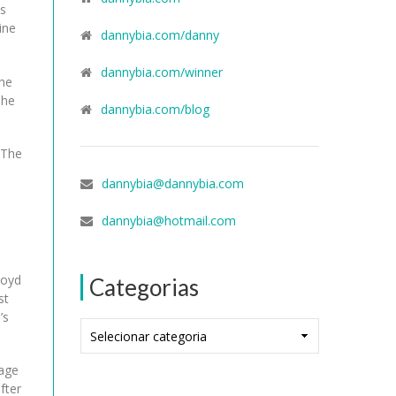
as
ine
dannybia.com/danny
dannybia.com/winner
the
she
dannybia.com/blog
 The
dannybia@dannybia.com
dannybia@hotmail.com
loyd
Categorias
st
’s
Categorias
mage
fter