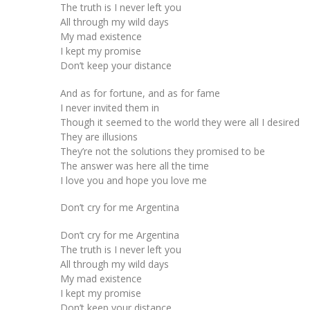
The truth is I never left you
All through my wild days
My mad existence
I kept my promise
Don’t keep your distance
And as for fortune, and as for fame
I never invited them in
Though it seemed to the world they were all I desired
They are illusions
They’re not the solutions they promised to be
The answer was here all the time
I love you and hope you love me
Don’t cry for me Argentina
Don’t cry for me Argentina
The truth is I never left you
All through my wild days
My mad existence
I kept my promise
Don’t keep your distance