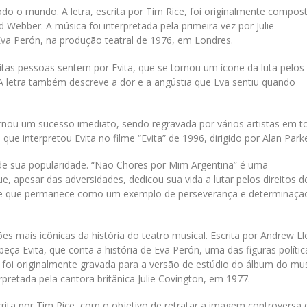
do o mundo. A letra, escrita por Tim Rice, foi originalmente compos
 Webber. A música foi interpretada pela primeira vez por Julie
Eva Perón, na produção teatral de 1976, em Londres.
as pessoas sentem por Evita, que se tornou um ícone da luta pelos
 A letra também descreve a dor e a angústia que Eva sentiu quando
rnou um sucesso imediato, sendo regravada por vários artistas em t
 interpretou Evita no filme “Evita” de 1996, dirigido por Alan Parke
 de sua popularidade. “Não Chores por Mim Argentina” é uma
apesar das adversidades, dedicou sua vida a lutar pelos direitos d
, e que permanece como um exemplo de perseverança e determinaçã
 mais icônicas da história do teatro musical. Escrita por Andrew Ll
eça Evita, que conta a história de Eva Perón, uma das figuras polític
o foi originalmente gravada para a versão de estúdio do álbum do mus
pretada pela cantora britânica Julie Covington, em 1977.
crita por Tim Rice, com o objetivo de retratar a imagem controversa 