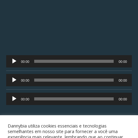
Tocador
00:00
00:00
de
áudio
Tocador
00:00
00:00
de
áudio
Tocador
00:00
00:00
de
áudio
Dannybia utiliza cookies essenciais e tecnologias
semelhantes em nosso site para fornecer a você uma
experiência mais relevante, lembrando que ao continuar