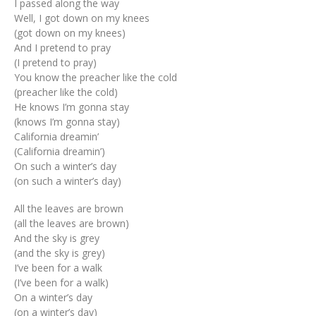
I passed along the way
Well, I got down on my knees
(got down on my knees)
And I pretend to pray
(I pretend to pray)
You know the preacher like the cold
(preacher like the cold)
He knows I’m gonna stay
(knows I’m gonna stay)
California dreamin’
(California dreamin’)
On such a winter’s day
(on such a winter’s day)
All the leaves are brown
(all the leaves are brown)
And the sky is grey
(and the sky is grey)
I’ve been for a walk
(I’ve been for a walk)
On a winter’s day
(on a winter’s day)