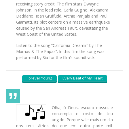
receiving story credit. The film stars Dwayne
Johnson, in the lead role, Carla Gugino, Alexandra
Daddario, Ioan Gruffudd, Archie Panjabi and Paul
Giamatti. Its plot centers on a massive earthquake
caused by the San Andreas Fault, devastating the
West Coast of the United States.
Listen to the song “California Dreamin’ by The
Mamas & The Papas”. In this film the song was
performed by Sia for the film’s soundtrack.
Forever Young
Every Beat of My Heart
Olha, ó Deus, escudo nosso, e
contempla o rosto do teu
ungido. Porque vale mais um dia
nos teus átrios do que em outra parte mil.