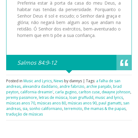
Preferiria estar à porta da casa do meu Deus, a
habitar nas tendas da perversidade. Porquanto o
Senhor Deus é sol e escudo; o Senhor dará graça e
glória; não negará bem algum aos que andam na
retidão. Ó Senhor dos exércitos, bem-aventurado o
homem que em ti põe a sua confiança.
Salmos 84:9-12
Posted in
Music and Lyrics
,
News
by dannys | Tags:
a falha de san
andreas
,
alexandra daddario
,
andre fabrizio
,
archie panjabi
,
brad
peyton
,
california dreamin'
,
carla gugino
,
carlton cuse
,
dwayne johnson
,
jeremy passmore
,
letras de música
,
loan gruffudd
,
music and lyrics
,
músicas anos 70
,
músicas anos 80
,
músicas anos 90
,
paul giamatti
,
san
andreas
,
sia
,
sonho californiano
,
terremoto
,
the mamas & the papas
,
tradução de músicas