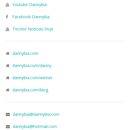
Youtube Dannybia
Facebook Dannybia
Tricolor Notícias Hoje
dannybia.com
dannybia.com/danny
dannybia.com/winner
dannybia.com/blog
dannybia@dannybia.com
dannybia@hotmail.com