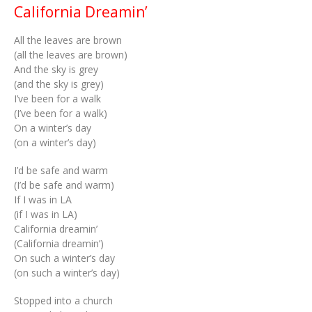
California Dreamin’
All the leaves are brown
(all the leaves are brown)
And the sky is grey
(and the sky is grey)
I’ve been for a walk
(I’ve been for a walk)
On a winter’s day
(on a winter’s day)
I’d be safe and warm
(I’d be safe and warm)
If I was in LA
(if I was in LA)
California dreamin’
(California dreamin’)
On such a winter’s day
(on such a winter’s day)
Stopped into a church