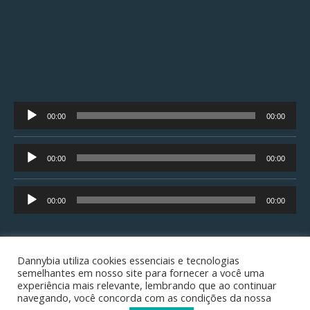
Tocador
00:00
00:00
de
áudio
Tocador
00:00
00:00
de
áudio
Tocador
00:00
00:00
de
áudio
Dannybia utiliza cookies essenciais e tecnologias
semelhantes em nosso site para fornecer a você uma
experiência mais relevante, lembrando que ao continuar
Copyright © 2001/2026 ¬
Danny's Home Page
¬ all rights
navegando, você concorda com as condições da nossa