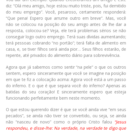
diz: “Olá meu amigo, hoje estou muito triste, pois, fui demitido
do meu emprego”. Você, pesaroso, certamente responderá:
“Que pena! Espero que arrume outro em breve”. Mas, você
não se colocou na posição do seu amigo antes de lhe dar a
resposta, colocou-se? Veja, ele terá problemas sérios se não
conseguir logo outro emprego. Terá suas dívidas aumentando;
terá pessoas cobrando “no portão”; terá falta de alimento em
casa, e, se tiver filhos será ainda pior… Seus filhos estarão, de
repente, até privados do alimento diário para sobrevivência.
Agora que já sabemos como sentir “na pele” o que os outros
sentem, espero sinceramente que você se imagine na posição
em que te fiz a colocação acima: Agora você está a um passo
do inferno. E o que é que separa você do inferno? Apenas as
batidas do seu coração! E sinceramente espero que esteja
funcionando perfeitamente bem neste momento.
O que estou querendo dizer é que se você ainda vive “em seus
pecados”, se ainda não tiver se convertido, ou seja, se ainda
não “nasceu de novo” como o próprio Cristo falou
“Jesus
respondeu, e disse-lhe: Na verdade, na verdade te digo que