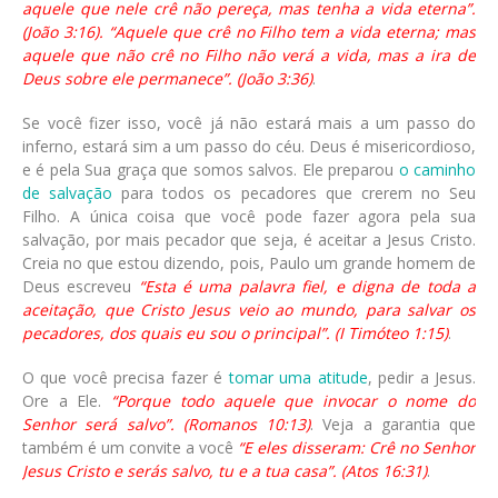
aquele que nele crê não pereça, mas tenha a vida eterna”.
(João 3:16). “Aquele que crê no Filho tem a vida eterna; mas
aquele que não crê no Filho não verá a vida, mas a ira de
Deus sobre ele permanece”. (João 3:36)
.
Se você fizer isso, você já não estará mais a um passo do
inferno, estará sim a um passo do céu. Deus é misericordioso,
e é pela Sua graça que somos salvos. Ele preparou
o caminho
de salvação
para todos os pecadores que crerem no Seu
Filho. A única coisa que você pode fazer agora pela sua
salvação, por mais pecador que seja, é aceitar a Jesus Cristo.
Creia no que estou dizendo, pois, Paulo um grande homem de
Deus escreveu
“Esta é uma palavra fiel, e digna de toda a
aceitação, que Cristo Jesus veio ao mundo, para salvar os
pecadores, dos quais eu sou o principal”. (I Timóteo 1:15)
.
O que você precisa fazer é
tomar uma atitude
, pedir a Jesus.
Ore a Ele.
“Porque todo aquele que invocar o nome do
Senhor será salvo”. (Romanos 10:13)
. Veja a garantia que
também é um convite a você
“E eles disseram: Crê no Senhor
Jesus Cristo e serás salvo, tu e a tua casa”. (Atos 16:31)
.