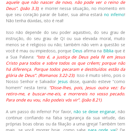
aquele que não nascer de novo, não pode ver o reino de
Deus”. (João 3.3)
; e morrer nessa situação, no momento em
que seu coração parar de bater, sua alma estará
no inferno
!
Não tenha dúvidas, isto é real!
Isso não depende do seu poder aquisitivo, do seu grau de
instrução, do seu grau de QI ou sua elevada moral, muito
menos se é religioso ou não; também não vem a questão se
você é mau ou impiedoso, porque
Deus
afirma na
Bíblia
que é
a Sua Palavra:
“Isto é, a justiça de Deus pela fé em Jesus
Cristo para todos e sobre todos os que crêem; porque não
há diferença. Porque todos pecaram e destituídos estão da
glória de Deus”. (Romanos 3.22-23)
. Isso é muito sério, pois o
Nosso Senhor e Salvador
Jesus
disse, quando esteve “como
homem” nesta terra:
“Disse-lhes, pois, Jesus outra vez: Eu
retiro-me, e buscar-me-eis, e morrereis no vosso pecado.
Para onde eu vou, não podeis vós vir”. (João 8.21)
.
A um passo do inferno! Por favor,
não se deixe enganar
, não
continue confiando na falsa segurança da sua virtude, das
próprias boas obras ou da filiação a uma igreja! Também tem
mais, se você morrer hoje, como sabe
para onde vai
? De