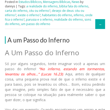
Posted in
Estudos Bíblicos
,
Mensagens Bíblicas
,
News
by
dannys | Tags:
a realidade do inferno
,
bíblia fala do inferno
,
carta do inferno
,
céu ou inferno?
,
desejo de deus: céu ou
inferno?
,
existe o inferno?
,
habitantes do inferno
,
inferno
,
onde
fica o inferno?
,
parusia e o inferno
,
realidade do inferno
,
sons
do inferno
,
um passo do inferno
A um Passo do Inferno
A Um Passo do Inferno
Só por alguns segundos, tente imaginar você a apenas um
passo do inferno!
“No inferno, estando em tormentos,
levantou os olhos…” (Lucas 16.23)
. Aqui, antes de qualquer
coisa, uma pequena prova real de que o inferno existe e é
para baixo, pois se levantou os olhos… Bom, estou pedindo
que imagine, pelo simples fato de que é necessário que a
pessoa se coloque na situação para realmente saber o que
quer dizer, o que significa.
Vou dar um exemplo: Quando encontramos um amigo e este