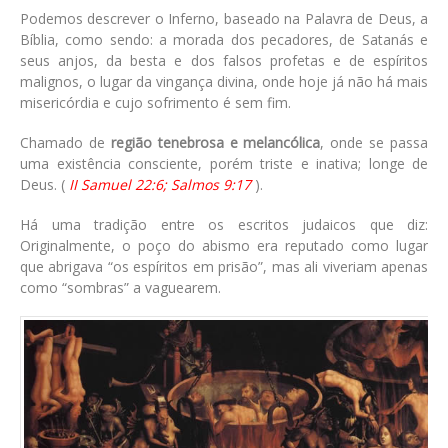
Podemos descrever o Inferno, baseado na Palavra de Deus, a
Bíblia, como sendo: a morada dos pecadores, de Satanás e
seus anjos, da besta e dos falsos profetas e de espíritos
malignos, o lugar da vingança divina, onde hoje já não há mais
misericórdia e cujo sofrimento é sem fim.
Chamado de
região tenebrosa e melancólica
, onde se passa
uma existência consciente, porém triste e inativa; longe de
Deus. (
II Samuel 22:6; Salmos 9:17
).
Há uma tradição entre os escritos judaicos que diz:
Originalmente, o poço do abismo era reputado como lugar
que abrigava “os espíritos em prisão”, mas ali viveriam apenas
como “sombras” a vaguearem.