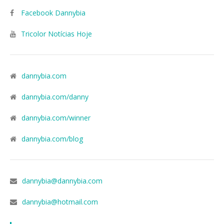
Facebook Dannybia
Tricolor Notícias Hoje
dannybia.com
dannybia.com/danny
dannybia.com/winner
dannybia.com/blog
dannybia@dannybia.com
dannybia@hotmail.com