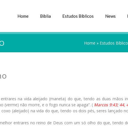
Home
Bíblia
Estudos Bíblicos
News
NO
Home
»
Estudos Bíblic
no
 entrares na vida aleijado (maneta) do que, tendo as duas mãos ir
ho (verme) não morre, e o fogo nunca se apaga”. (
Marcos 9:43; 44, 
 coxo (aleijado) na vida do que, tendo os dois pés, seres lançado no
 melhor entrares no reino de Deus com um só olho do que, tendo do