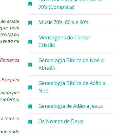
90’s (Completa)
ão existe
Music 70’s, 80’s e 90’s
 que bem
treita) ou
Mensagens do Cantor
aseado na
Cristão
Romanos
Genealogia Bíblica de Noé a
Abraão
(
Ezequiel
Genealogia Bíblica de Adão a
Noé
enado por
 inferno)
Genealogia de Adão a Jesus
 alma e o
Os Nomes de Deus
 que pode