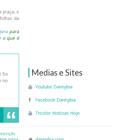
a praça, e
folhas da
avra
para
e o que é
Medias e Sites
 foi
o no
Youtube Dannybia
Facebook Dannybia
Tricolor Notícias Hoje
escrição
dannybia.com
erte sobre