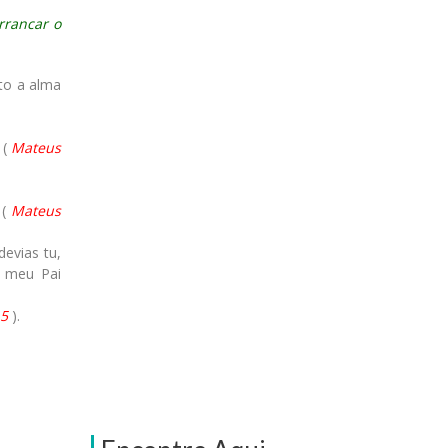
rrancar o
to a alma
 (
Mateus
 (
Mateus
evias tu,
m meu Pai
15
).