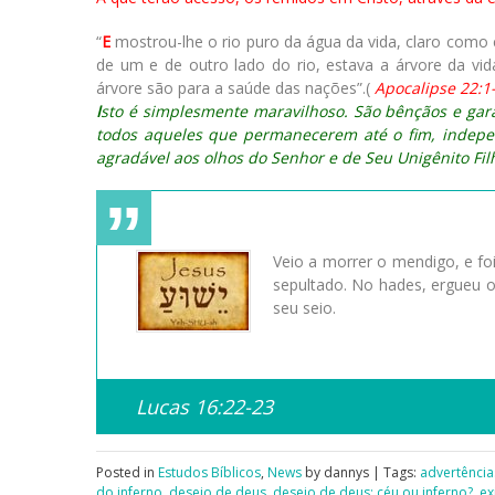
“
E
mostrou-lhe o rio puro da água da vida, claro como 
de um e de outro lado do rio, estava a árvore da vi
árvore são para a saúde das nações”.(
Apocalipse 22:1
I
sto é simplesmente maravilhoso. São bênçãos e ga
todos aqueles que permanecerem até o fim, indep
agradável aos olhos do Senhor e de Seu Unigênito Fil
Veio a morrer o mendigo, e fo
sepultado. No hades, ergueu o
seu seio.
Lucas 16:22-23
Posted in
Estudos Bíblicos
,
News
by dannys | Tags:
advertência
do inferno
,
desejo de deus
,
desejo de deus: céu ou inferno?
,
ex