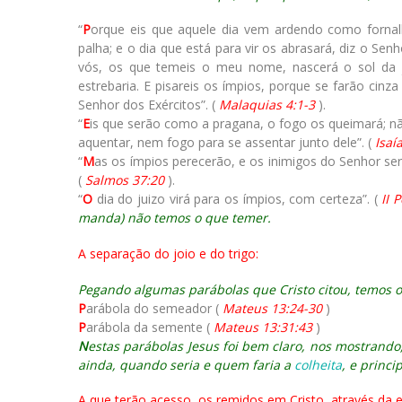
“
P
orque eis que aquele dia vem ardendo como forna
palha; e o dia que está para vir os abrasará, diz o Se
vós, os que temeis o meu nome, nascerá o sol da jus
estrebaria. E pisareis os ímpios, porque se farão cin
Senhor dos Exércitos”. (
Malaquias 4:1-3
).
“
E
is que serão como a pragana, o fogo os queimará; nã
aquentar, nem fogo para se assentar junto dele”. (
Isaí
“
M
as os ímpios perecerão, e os inimigos do Senhor s
(
Salmos 37:20
).
“
O
dia do juizo virá para os ímpios, com certeza”. (
II 
manda) não temos o que temer.
A separação do joio e do trigo:
Pegando algumas parábolas que Cristo citou, temos o
P
arábola do semeador (
Mateus 13:24-30
)
P
arábola da semente (
Mateus 13:31:43
)
N
estas parábolas Jesus foi bem claro, nos mostrando, 
ainda, quando seria e quem faria a
colheita
, e princi
A que terão acesso, os remidos em Cristo, através da 