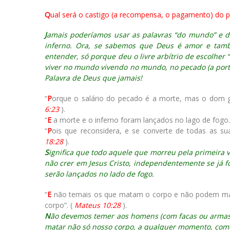
Q
ual será o castigo (a recompensa, o pagamento) do p
J
amais poderíamos usar as palavras “do mundo” e di
inferno. Ora, se sabemos que Deus é amor e tamb
entender, só porque deu o livre arbítrio de escolher “
viver no mundo vivendo no mundo, no pecado (a porta
Palavra de Deus que jamais!
“
P
orque o salário do pecado é a morte, mas o dom gr
6:23
).
“
E
a morte e o inferno foram lançados no lago de fogo.
“
P
ois que reconsidera, e se converte de todas as su
18:28
).
S
ignifica que todo aquele que morreu pela primeira ve
não crer em Jesus Cristo, independentemente se já fo
serão lançados no lado de fogo.
“
E
não temais os que matam o corpo e não podem matar
corpo”. (
Mateus 10:28
).
N
ão devemos temer aos homens (com facas ou armas
matar não só nosso corpo, a qualquer momento, co