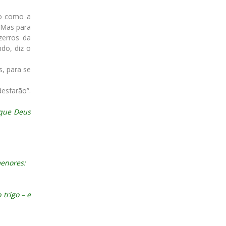
ão como a
. Mas para
zerros da
ndo, diz o
, para se
esfarão”.
 que Deus
menores:
 trigo – e