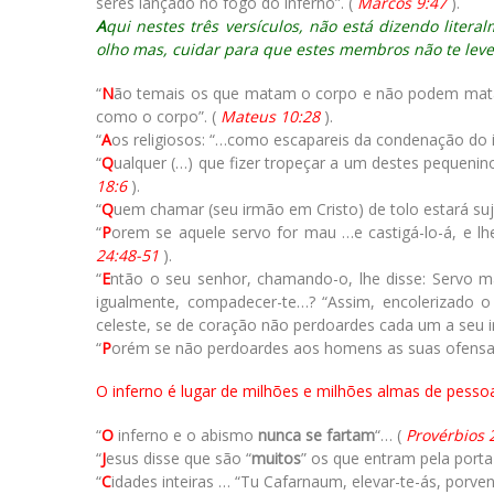
seres lançado no fogo do inferno”. (
Marcos 9:47
).
A
qui nestes três versículos, não está dizendo lite
olho mas, cuidar para que estes membros não te leve
“
N
ão temais os que matam o corpo e não podem matar 
como o corpo”. (
Mateus 10:28
).
“
A
os religiosos: “…como escapareis da condenação do i
“
Q
ualquer (…) que fizer tropeçar a um destes pequen
18:6
).
“
Q
uem chamar (seu irmão em Cristo) de tolo estará suje
“
P
orem se aquele servo for mau …e castigá-lo-á, e lhe
24:48-51
).
“
E
ntão o seu senhor, chamando-o, lhe disse: Servo ma
igualmente, compadecer-te…? “Assim, encolerizado
celeste, se de coração não perdoardes cada um a seu i
“
P
orém se não perdoardes aos homens as suas ofensas,
O inferno é lugar de milhões e milhões almas de pesso
“
O
inferno e o abismo
nunca se fartam
“… (
Provérbios 
“
J
esus disse que são “
muitos
” os que entram pela porta
“
C
idades inteiras … “Tu Cafarnaum, elevar-te-ás, porve