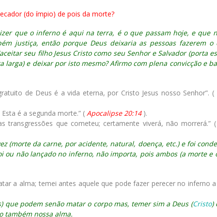
ecador (do ímpio) de pois da morte?
zer que o inferno é aqui na terra, é o que passam hoje, e que n
ém justiça, então porque Deus deixaria as pessoas fazerem o
aceitar seu filho Jesus Cristo como seu Senhor e Salvador (porta es
 larga) e deixar por isto mesmo? Afirmo com plena convicção e b
atuito de Deus é a vida eterna, por Cristo Jesus nosso Senhor”. (
 Esta é a segunda morte.” (
Apocalipse 20:14
).
as transgressões que cometeu; certamente viverá, não morrerá.” 
z (morte da carne, por acidente, natural, doença, etc.) e foi cond
i ou não lançado no inferno, não importa, pois ambos (a morte e o
 a alma; temei antes aquele que pode fazer perecer no inferno a
) que podem senão matar o corpo mas, temer sim a Deus (
Cristo
)
mo também nossa alma.