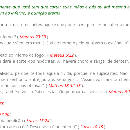
ralmente que você tem que cortar suas mãos e pés ou até mesmo a
m ao inferno, à punição eterna.
a alma; temei antes aquele que pode fazer perecer no inferno tan
nferno”? (
Mateus 23;33
).
inos que crêem em mim (…) ai do homem pelo qual vem o escândalo”.
ito ao inferno de fogo”. (
Mateus 5:22
).
 dará a sorte dos hipócritas. Ali haverá choro e ranger de dentes”.
lvado, perdoei-te toda aquela dívida, porque me suplicastes. Não d
 o seu senhor o entregou aos verdugos…” “Assim vos fará també
rmão, as suas ofensas”. (
Mateus 18:32-35
).
 também vosso Pai celestial não perdoará as vossas”. (
Mateus 6:
as:
27:20
).
 da perdição (
Lucas 13:24
).
ntura até o céu? Descerás até ao inferno” (
Lucas 10:15
).