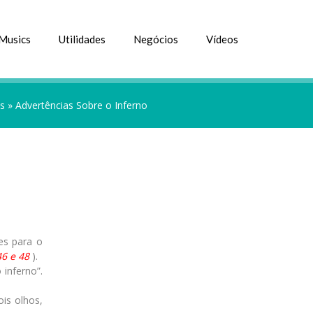
Musics
Utilidades
Negócios
Vídeos
os
»
Advertências Sobre o Inferno
es para o
46 e 48
).
 inferno”.
is olhos,