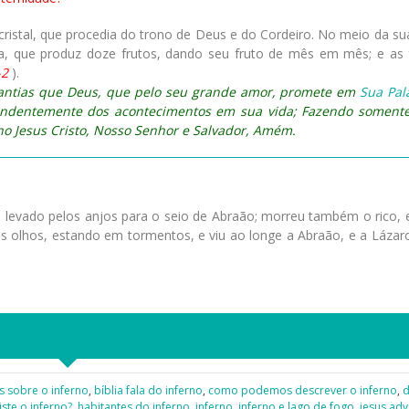
cristal, que procedia do trono de Deus e do Cordeiro. No meio da su
da, que produz doze frutos, dando seu fruto de mês em mês; e as 
-2
).
rantias que Deus, que pelo seu grande amor, promete em
Sua Pal
endentemente dos acontecimentos em sua vida; Fazendo soment
ho Jesus Cristo, Nosso Senhor e Salvador, Amém.
i levado pelos anjos para o seio de Abraão; morreu também o rico, e
s olhos, estando em tormentos, e viu ao longe a Abraão, e a Lázar
s sobre o inferno
,
bíblia fala do inferno
,
como podemos descrever o inferno
,
d
iste o inferno?
,
habitantes do inferno
,
inferno
,
inferno e lago de fogo
,
jesus adv