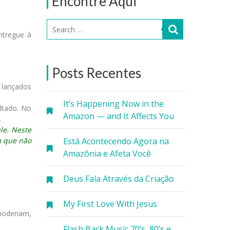
Encontre Aqui
ntregue à
Posts Recentes
 lançados
It’s Happening Now in the
ltado. No
Amazon — and It Affects You
.
le. Neste
m que não
Está Acontecendo Agora na
Amazônia e Afeta Você
Deus Fala Através da Criação
My First Love With Jesus
poderiam,
Flash Back Music 70’s, 80’s e