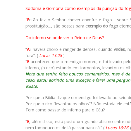
Sodoma e Gomorra como exemplos da punição do fog
“
E
ntão fez o Senhor chover enxofre e fogo… sobre 
prostituição…, são postas para
exemplo do fogo etern
Do inferno se pode ver o Reino de Deus?
“
A
li haverá choro e ranger de dentes, quando
virdes
, n
fora”. (
Lucas 13:28
).
“
E
aconteceu que o mendigo morreu, e foi levado pelo
inferno, (o rico) estando em tormentos, levantou os o
N
ote que tenho feito poucos comentários, mas é de p
caso, estou abrindo uma exceção e farei uma pergun
existe:
Por que a Bíblia diz que o mendigo foi levado ao seio d
Por que o rico “levantou os olhos”? Não estaria ele en
Tem como passar do inferno para o Céu?
“
E
, além disso, está posto um grande abismo entre nó
nem tampouco os de lá passar para cá.” (
Lucas 16:26
)