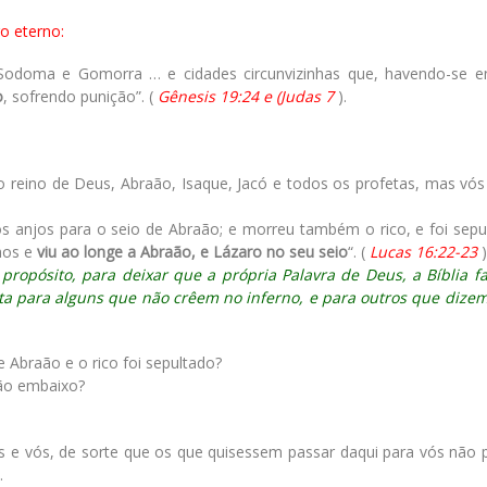
o eterno:
Sodoma e Gomorra … e cidades circunvizinhas que, havendo-se e
o
, sofrendo punição”. (
Gênesis 19:24 e (Judas 7
).
o reino de Deus, Abraão, Isaque, Jacó e todos os profetas, mas vós
s anjos para o seio de Abraão; e morreu também o rico, e foi sepu
lhos e
viu ao longe a Abraão, e Lázaro no seu seio
“. (
Lucas 16:22-23
)
ropósito, para deixar que a própria Palavra de Deus, a Bíblia fa
ta para alguns que não crêem no inferno, e para outros que dize
e Abraão e o rico foi sepultado?
tão embaixo?
s e vós, de sorte que os que quisessem passar daqui para vós não 
.