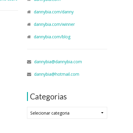
dannybia.com/danny
dannybia.com/winner
dannybia.com/blog
dannybia@dannybia.com
dannybia@hotmail.com
Categorias
Categorias