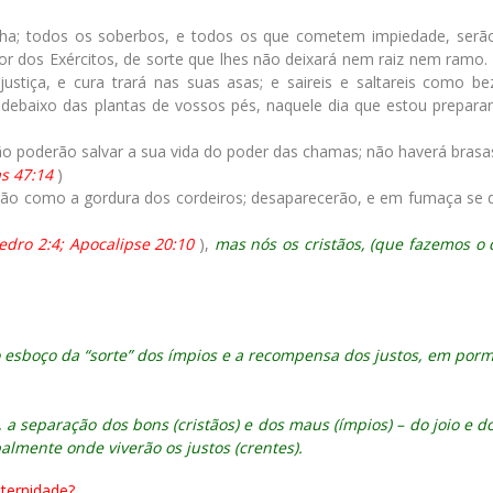
lha; todos os soberbos, e todos os que cometem impiedade, ser
nhor dos Exércitos, de sorte que lhes não deixará nem raiz nem ramo
tiça, e cura trará nas suas asas; e saireis e saltareis como be
za debaixo das plantas de vossos pés, naquele dia que estou prepara
o poderão salvar a sua vida do poder das chamas; não haverá brasas
as 47:14
)
erão como a gordura dos cordeiros; desaparecerão, e em fumaça se d
Pedro 2:4; Apocalipse 20:10
),
mas nós os cristãos, (que fazemos o
 esboço da “sorte” dos ímpios e a recompensa dos justos, em por
a separação dos bons (cristãos) e dos maus (ímpios) – do joio e do
palmente onde viverão os justos (crentes).
eternidade?