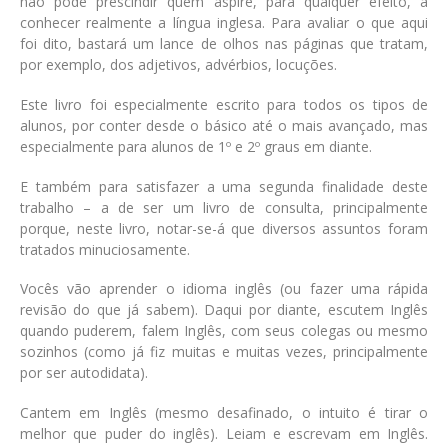
não pode prescindir quem aspire, para qualquer efeito, a
conhecer realmente a língua inglesa. Para avaliar o que aqui
foi dito, bastará um lance de olhos nas páginas que tratam,
por exemplo, dos adjetivos, advérbios, locuções.
Este livro foi especialmente escrito para todos os tipos de
alunos, por conter desde o básico até o mais avançado, mas
especialmente para alunos de 1º e 2º graus em diante.
E também para satisfazer a uma segunda finalidade deste
trabalho – a de ser um livro de consulta, principalmente
porque, neste livro, notar-se-á que diversos assuntos foram
tratados minuciosamente.
Vocês vão aprender o idioma inglês (ou fazer uma rápida
revisão do que já sabem). Daqui por diante, escutem Inglês
quando puderem, falem Inglês, com seus colegas ou mesmo
sozinhos (como já fiz muitas e muitas vezes, principalmente
por ser autodidata).
Cantem em Inglês (mesmo desafinado, o intuito é tirar o
melhor que puder do inglês). Leiam e escrevam em Inglês.