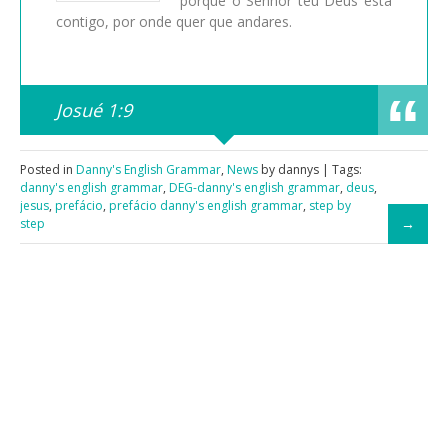
porque o Senhor teu Deus está
contigo, por onde quer que andares.
Josué 1:9
Posted in
Danny's English Grammar
,
News
by dannys | Tags:
danny's english grammar
,
DEG-danny's english grammar
,
deus
,
jesus
,
prefácio
,
prefácio danny's english grammar
,
step by
step