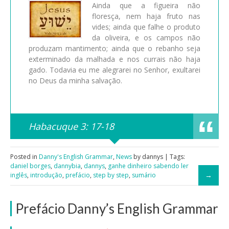
Ainda que a figueira não
floresça, nem haja fruto nas
vides; ainda que falhe o produto
da oliveira, e os campos não
produzam mantimento; ainda que o rebanho seja
exterminado da malhada e nos currais não haja
gado. Todavia eu me alegrarei no Senhor, exultarei
no Deus da minha salvação.
Habacuque 3: 17-18
Posted in
Danny's English Grammar
,
News
by dannys | Tags:
daniel borges
,
dannybia
,
dannys
,
ganhe dinheiro sabendo ler
inglês
,
introdução
,
prefácio
,
step by step
,
sumário
Prefácio Danny’s English Grammar