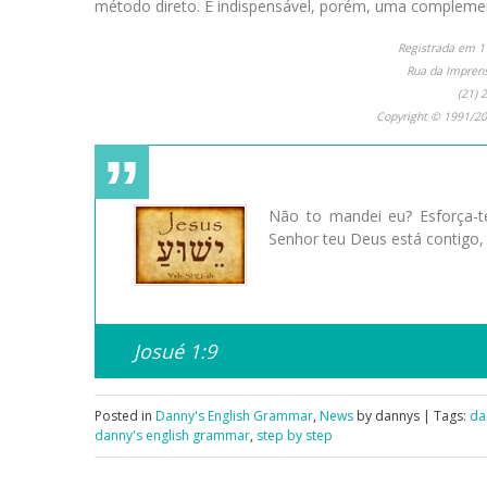
método direto. É indispensável, porém, uma compleme
Registrada em 
Rua da Imprensa
(21) 
Copyright © 1991/20
Não to mandei eu? Esforça-t
Senhor teu Deus está contigo,
Josué 1:9
Posted in
Danny's English Grammar
,
News
by dannys | Tags:
da
danny's english grammar
,
step by step