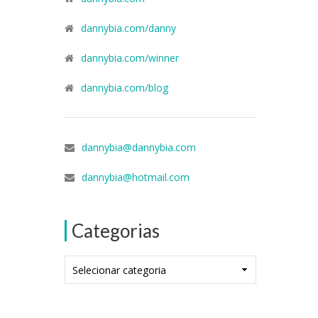
dannybia.com/danny
dannybia.com/winner
dannybia.com/blog
dannybia@dannybia.com
dannybia@hotmail.com
Categorias
Categorias