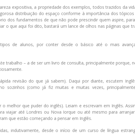
reza expositiva, a propriedade dos exemplos, todos trazidos da vid
igorosa distribuição do espaço conforme à importância dos tópicos 
ório dos fundamentos de que não pode prescindir quem aspire, para
liar o que aqui foi dito, bastará um lance de olhos nas páginas que t
os tipos de alunos, por conter desde o básico até o mais avan
 trabalho – a de ser um livro de consulta, principalmente porque, ne
ciosamente.
ápida revisão do que já sabem). Daqui por diante, escutem Ingl
 sozinhos (como já fiz muitas e muitas vezes, principalment
ar o melhor que puder do inglês). Leiam e escrevam em Inglês. Ass
ara viajar até Londres ou Nova Iorque ou até mesmo para arranj
bram que estão começando a pensar em Inglês.
as, indutivamente, desde o início de um curso de língua estrang