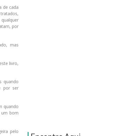
a de cada
tratados,
 qualquer
ratam, por
çado, mas
ste livro,
ês quando
e por ser
im quando
ar um bom
eira pelo