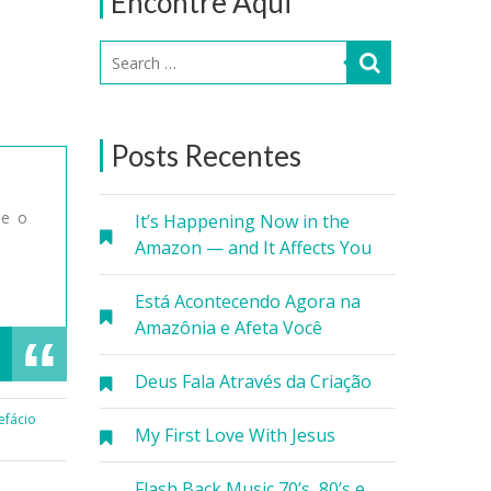
Encontre Aqui
Posts Recentes
ue o
It’s Happening Now in the
Amazon — and It Affects You
Está Acontecendo Agora na
Amazônia e Afeta Você
Deus Fala Através da Criação
efácio
My First Love With Jesus
Flash Back Music 70’s, 80’s e