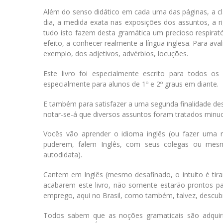
Além do senso didático em cada uma das páginas, a cla
dia, a medida exata nas exposições dos assuntos, a r
tudo isto fazem desta gramática um precioso respirat
efeito, a conhecer realmente a língua inglesa. Para ava
exemplo, dos adjetivos, advérbios, locuções.
Este livro foi especialmente escrito para todos 
especialmente para alunos de 1º e 2º graus em diante.
E também para satisfazer a uma segunda finalidade deste
notar-se-á que diversos assuntos foram tratados minu
Vocês vão aprender o idioma inglês (ou fazer uma r
puderem, falem Inglês, com seus colegas ou mesmo
autodidata).
Cantem em Inglês (mesmo desafinado, o intuito é tir
acabarem este livro, não somente estarão prontos p
emprego, aqui no Brasil, como também, talvez, descu
Todos sabem que as noções gramaticais são adquirid