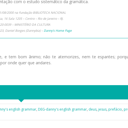
ntação com o estudo sistemático da gramática.
11/08/2000 na Fundação BIBLIOTECA NACIONAL
, 16 Sala 1205 – Centro – Rio de Janeiro – RJ.
220-0039 – MINISTÉRIO DA CULTURA
23, Daniel Borges (Dannybia) –
Danny’s Home Page
e, e tem bom ânimo; não te atemorizes, nem te espantes; porq
 por onde quer que andares.
nny's english grammar
,
DEG-danny's english grammar
,
deus
,
jesus
,
prefácio
,
pr