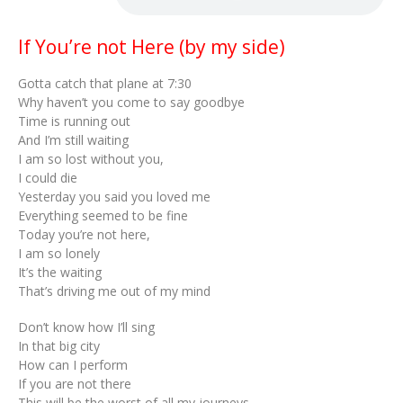
If You’re not Here (by my side)
Gotta catch that plane at 7:30
Why haven’t you come to say goodbye
Time is running out
And I’m still waiting
I am so lost without you,
I could die
Yesterday you said you loved me
Everything seemed to be fine
Today you’re not here,
I am so lonely
It’s the waiting
That’s driving me out of my mind
Don’t know how I’ll sing
In that big city
How can I perform
If you are not there
This will be the worst of all my journeys