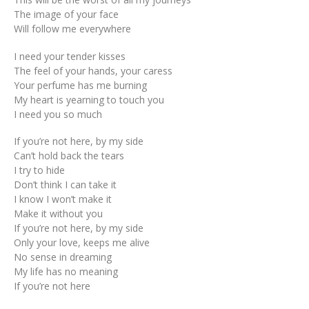
The image of your face
Will follow me everywhere
I need your tender kisses
The feel of your hands, your caress
Your perfume has me burning
My heart is yearning to touch you
I need you so much
If you’re not here, by my side
Can’t hold back the tears
I try to hide
Don’t think I can take it
I know I won’t make it
Make it without you
If you’re not here, by my side
Only your love, keeps me alive
No sense in dreaming
My life has no meaning
If you’re not here