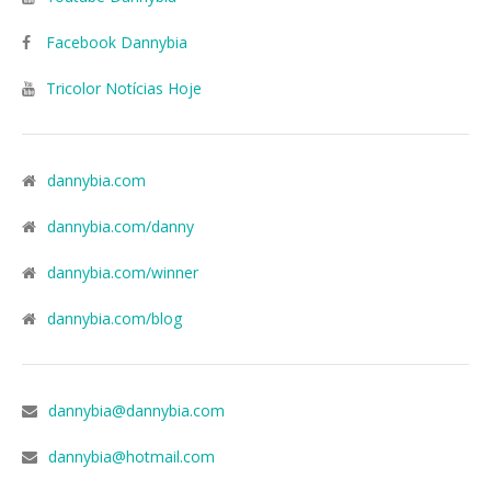
Facebook Dannybia
Tricolor Notícias Hoje
dannybia.com
dannybia.com/danny
dannybia.com/winner
dannybia.com/blog
dannybia@dannybia.com
dannybia@hotmail.com