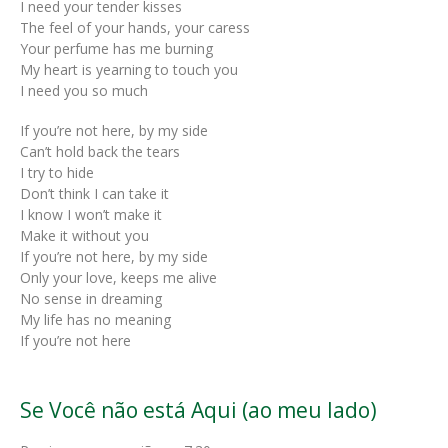
I need your tender kisses
The feel of your hands, your caress
Your perfume has me burning
My heart is yearning to touch you
I need you so much
If you’re not here, by my side
Can’t hold back the tears
I try to hide
Don’t think I can take it
I know I won’t make it
Make it without you
If you’re not here, by my side
Only your love, keeps me alive
No sense in dreaming
My life has no meaning
If you’re not here
Se Você não está Aqui (ao meu lado)