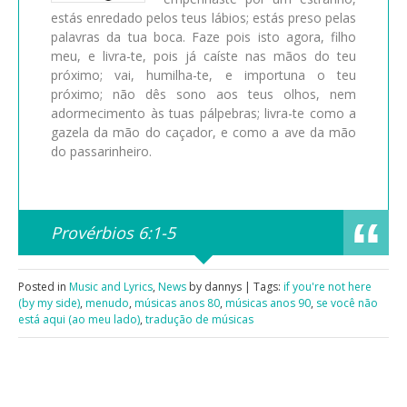
estás enredado pelos teus lábios; estás preso pelas
palavras da tua boca. Faze pois isto agora, filho
meu, e livra-te, pois já caíste nas mãos do teu
próximo; vai, humilha-te, e importuna o teu
próximo; não dês sono aos teus olhos, nem
adormecimento às tuas pálpebras; livra-te como a
gazela da mão do caçador, e como a ave da mão
do passarinheiro.
Provérbios 6:1-5
Posted in
Music and Lyrics
,
News
by dannys | Tags:
if you're not here
(by my side)
,
menudo
,
músicas anos 80
,
músicas anos 90
,
se você não
está aqui (ao meu lado)
,
tradução de músicas