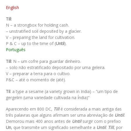
English
Till
:
N – a strongbox for holding cash.
– unstratified soil deposited by a glacier.
V – preparing the land for cultivation.
P & C – up to the time of (
Until
).
Português
Till
: N – um cofre para guardar dinheiro.
– solo não estratificado depositado por uma geleira.
V – preparar a terra para o cultivo.
P&C – até o momento de (até).
Til
: a type a sesame (a variety grown in India) – “um tipo de
gergelim (uma variedade cultivada na Índia)”
Aparecendo em 800 DC,
Till
é considerada a mais antiga das
três palavras que alguns afirmam ser uma abreviação de
Until
.
Demorou mais 400 anos antes de
Until
surgir com o prefixo
Un
, que transmite um significado semelhante a
Until
.
Till
, por