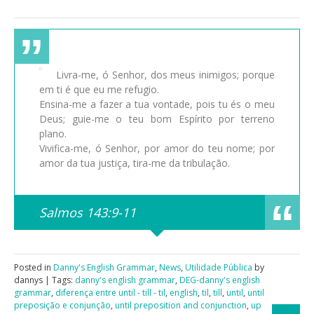
Livra-me, ó Senhor, dos meus inimigos; porque
em ti é que eu me refugio.
Ensina-me a fazer a tua vontade, pois tu és o meu
Deus; guie-me o teu bom Espírito por terreno
plano.
Vivifica-me, ó Senhor, por amor do teu nome; por
amor da tua justiça, tira-me da tribulação.
Salmos 143:9-11
Posted in
Danny's English Grammar
,
News
,
Utilidade Pública
by
dannys | Tags:
danny's english grammar
,
DEG-danny's english
grammar
,
diferença entre until - till - til
,
english
,
til
,
till
,
until
,
until
preposição e conjunção
,
until preposition and conjunction
,
up