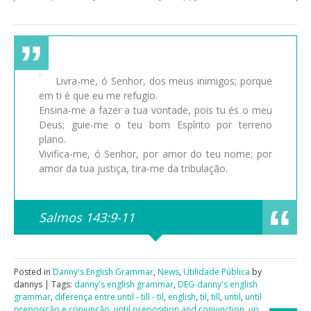
Livra-me, ó Senhor, dos meus inimigos; porque
em ti é que eu me refugio.
Ensina-me a fazer a tua vontade, pois tu és o meu
Deus; guie-me o teu bom Espírito por terreno
plano.
Vivifica-me, ó Senhor, por amor do teu nome; por
amor da tua justiça, tira-me da tribulação.
Salmos 143:9-11
Posted in
Danny's English Grammar
,
News
,
Utilidade Pública
by
dannys | Tags:
danny's english grammar
,
DEG-danny's english
grammar
,
diferença entre until - till - til
,
english
,
til
,
till
,
until
,
until
preposição e conjunção
,
until preposition and conjunction
,
up