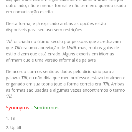
outro lado, não é menos formal e não tem erro quando usado
em comunicação escrita.
Desta forma, e já explicado ambas as opções estão
disponíveis para seu uso sem restrições.
‘Til
foi criada no último século por pessoas que acreditavam
que
Till
era uma abreviação de
Until
, mas, muitos guias de
estilo dizem que está errado. Alguns experts em idiomas
afirmam que é uma versão informal da palavra.
De acordo com os sentidos dados pelo dicionário para a
palavra
Till
, eu não diria que meu professor estava totalmente
enganado em sua teoria (que a forma correta era
‘Til
). Ambas
as formas são usadas e algumas vezes encontramos o termo
‘Til
.
Synonyms
–
Sinônimos
Till
Up till