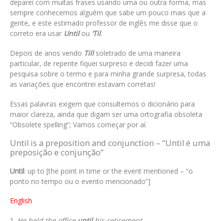
deparei com muitas frases usando uma ou outra forma, mas
sempre conhecemos alguém que sabe um pouco mais que a
gente, e este estimado professor de inglês me disse que o
correto era usar
Until
ou
‘Til
.
Depois de anos vendo
Till
soletrado de uma maneira
particular, de repente fiquei surpreso e decidi fazer uma
pesquisa sobre o termo e para minha grande surpresa, todas
as variações que encontrei estavam corretas!
Essas palavras exigem que consultemos o dicionário para
maior clareza, ainda que digam ser uma ortografia obsoleta
“Obsolete spelling”; Vamos começar por aí.
Until is a preposition and conjunction – “Until é uma
preposição e conjunção”
Until
: up to [the point in time or the event mentioned – “o
ponto no tempo ou o evento mencionado”]
English
He held the office
until
his retirement.