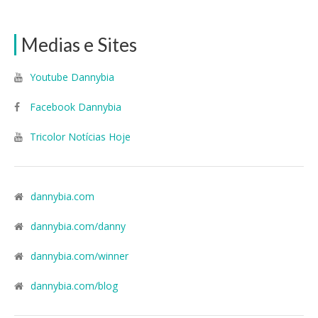
Medias e Sites
Youtube Dannybia
Facebook Dannybia
Tricolor Notícias Hoje
dannybia.com
dannybia.com/danny
dannybia.com/winner
dannybia.com/blog