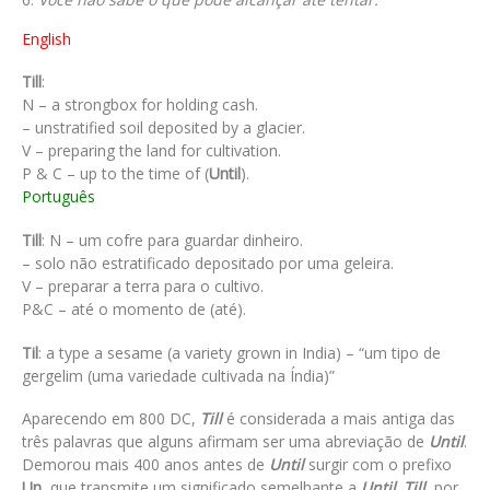
English
Till
:
N – a strongbox for holding cash.
– unstratified soil deposited by a glacier.
V – preparing the land for cultivation.
P & C – up to the time of (
Until
).
Português
Till
: N – um cofre para guardar dinheiro.
– solo não estratificado depositado por uma geleira.
V – preparar a terra para o cultivo.
P&C – até o momento de (até).
Til
: a type a sesame (a variety grown in India) – “um tipo de
gergelim (uma variedade cultivada na Índia)”
Aparecendo em 800 DC,
Till
é considerada a mais antiga das
três palavras que alguns afirmam ser uma abreviação de
Until
.
Demorou mais 400 anos antes de
Until
surgir com o prefixo
Un
, que transmite um significado semelhante a
Until
.
Till
, por