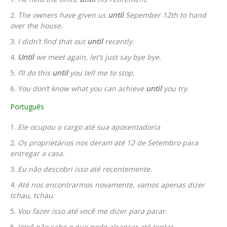
The owners have given us
until
Sepember 12th to hand
over the house.
I didn’t find that out
until
recently.
Until
we meet again, let’s just say bye bye.
I’ll do this
until
you tell me to stop.
You don’t know what you can achieve
until
you try.
Português
Ele ocupou o cargo até sua aposentadoria
Os proprietários nos deram até 12 de Setembro para
entregar a casa.
Eu não descobri isso até recentemente.
Até nos encontrarmos novamente, vamos apenas dizer
tchau, tchau.
Vou fazer isso até você me dizer para parar.
Você não sabe o que pode alcançar até tentar.