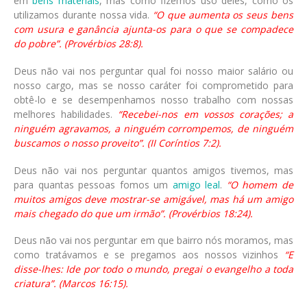
em
bens materiais
, mas como fizemos uso deles, como os
utilizamos durante nossa vida.
“O que aumenta os seus bens
com usura e ganância ajunta-os para o que se compadece
do pobre”. (Provérbios 28:8).
Deus não vai nos perguntar qual foi nosso maior salário ou
nosso cargo, mas se nosso caráter foi comprometido para
obtê-lo e se desempenhamos nosso trabalho com nossas
melhores habilidades.
“Recebei-nos em vossos corações; a
ninguém agravamos, a ninguém corrompemos, de ninguém
buscamos o nosso proveito”. (II Coríntios 7:2).
Deus não vai nos perguntar quantos amigos tivemos, mas
para quantas pessoas fomos um
amigo leal
.
“O homem de
muitos amigos deve mostrar-se amigável, mas há um amigo
mais chegado do que um irmão”. (Provérbios 18:24).
Deus não vai nos perguntar em que bairro nós moramos, mas
como tratávamos e se pregamos aos nossos vizinhos
“E
disse-lhes: Ide por todo o mundo, pregai o evangelho a toda
criatura”. (Marcos 16:15).