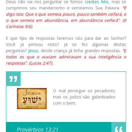
Deus não vai nos perguntar se fomos
crentes fiéis
, mas se
cumprimos seu mandamento e semeamos Sua Palavra.
“E
digo isto: Que o que semeia pouco, pouco também ceifará; e
o que semeia em abundância, em abundância ceifará”. (II
Coríntios 9:6).
E que tipo de respostas teremos nós para dar ao Senhor?
Você já pensou nisto? Já se fez algumas destas
perguntas?
Jesus
, desde criança já tinha grandes respostas.
“E
todos os que o ouviam admiravam a sua inteligência e
respostas”. (Lucas 2:47).
O mal persegue os pecadores;
mas os justos são galardoados
com o bem.
Provérbios 13:21