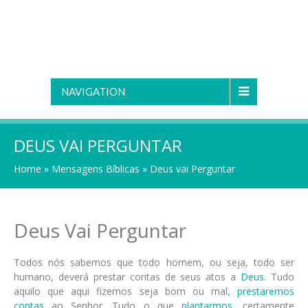
NAVIGATION
DEUS VAI PERGUNTAR
Home
»
Mensagens Bíblicas
»
Deus vai Perguntar
Deus Vai Perguntar
Todos nós sabemos que todo homem, ou seja, todo ser
humano, deverá prestar contas de seus atos a
Deus
. Tudo
aquilo que aqui fizemos seja bom ou mal,
prestaremos
contas
ao Senhor. Tudo o que
plantarmos
, certamente