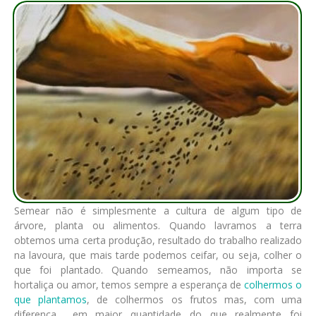
Semear não é simplesmente a cultura de algum tipo de
árvore, planta ou alimentos. Quando lavramos a terra
obtemos uma certa produção, resultado do trabalho realizado
na lavoura, que mais tarde podemos ceifar, ou seja, colher o
que foi plantado. Quando semeamos, não importa se
hortaliça ou amor, temos sempre a esperança de
colhermos o
que plantamos
, de colhermos os frutos mas, com uma
diferença… em maior quantidade do que realmente foi