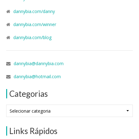
dannybia.com/danny
dannybia.com/winner
dannybia.com/blog
dannybia@dannybia.com
dannybia@hotmail.com
Categorias
Categorias
Links Rápidos