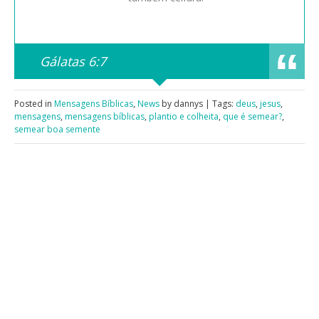
Gálatas 6:7
Posted in
Mensagens Bíblicas
,
News
by dannys | Tags:
deus
,
jesus
,
mensagens
,
mensagens bíblicas
,
plantio e colheita
,
que é semear?
,
semear boa semente