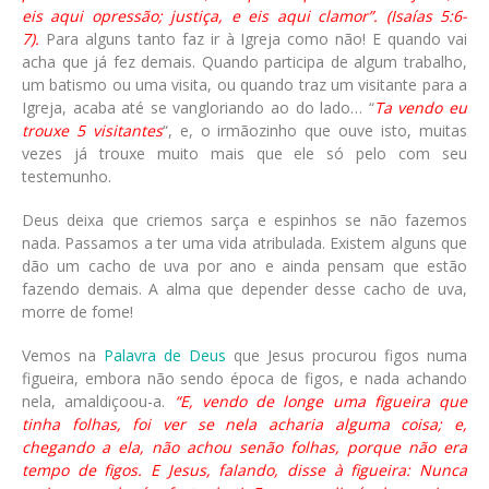
eis aqui opressão; justiça, e eis aqui clamor”. (Isaías 5:6-
7).
Para alguns tanto faz ir à Igreja como não! E quando vai
acha que já fez demais. Quando participa de algum trabalho,
um batismo ou uma visita, ou quando traz um visitante para a
Igreja, acaba até se vangloriando ao do lado… “
Ta vendo eu
trouxe 5 visitantes
“, e, o irmãozinho que ouve isto, muitas
vezes já trouxe muito mais que ele só pelo com seu
testemunho.
Deus deixa que criemos sarça e espinhos se não fazemos
nada. Passamos a ter uma vida atribulada. Existem alguns que
dão um cacho de uva por ano e ainda pensam que estão
fazendo demais. A alma que depender desse cacho de uva,
morre de fome!
Vemos na
Palavra de Deus
que Jesus procurou figos numa
figueira, embora não sendo época de figos, e nada achando
nela, amaldiçoou-a.
“E, vendo de longe uma figueira que
tinha folhas, foi ver se nela acharia alguma coisa; e,
chegando a ela, não achou senão folhas, porque não era
tempo de figos. E Jesus, falando, disse à figueira: Nunca