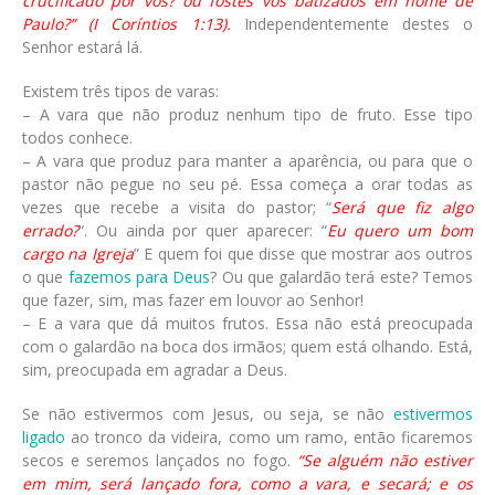
crucificado por vós? ou fostes vós batizados em nome de
Paulo?” (I Coríntios 1:13).
Independentemente destes o
Senhor estará lá.
Existem três tipos de varas:
– A vara que não produz nenhum tipo de fruto. Esse tipo
todos conhece.
– A vara que produz para manter a aparência, ou para que o
pastor não pegue no seu pé. Essa começa a orar todas as
vezes que recebe a visita do pastor; “
Será que fiz algo
errado?
“. Ou ainda por quer aparecer: “
Eu quero um bom
cargo na Igreja
” E quem foi que disse que mostrar aos outros
o que
fazemos para Deus
? Ou que galardão terá este? Temos
que fazer, sim, mas fazer em louvor ao Senhor!
– E a vara que dá muitos frutos. Essa não está preocupada
com o galardão na boca dos irmãos; quem está olhando. Está,
sim, preocupada em agradar a Deus.
Se não estivermos com Jesus, ou seja, se não
estivermos
ligado
ao tronco da videira, como um ramo, então ficaremos
secos e seremos lançados no fogo.
“Se alguém não estiver
em mim, será lançado fora, como a vara, e secará; e os