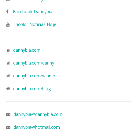
Facebook Dannybia
Tricolor Notícias Hoje
dannybia.com
dannybia.com/danny
dannybia.com/winner
dannybia.com/blog
dannybia@dannybia.com
dannybia@hotmail.com