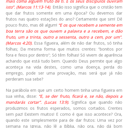
mais coma alguém fruto de ti. E os seus discípulos ouviram
isto”. (Marcos 11:13-14).
Então isso significa que o cristão tem
que dar frutos somente em uma época? Ou devemos dar
frutos nas quatro estações do ano? Certamente que sim! Dê
pouco fruto, mas dê algum!
“E os que recebem a semente em
boa terra são os que ouvem a palavra e a recebem, e dão
fruto, um a trinta, outro a sessenta, outro a cem, por um”.
(Marcos 4:20).
Essa figueira, além de não dar frutos, só tinha
folhas; Da mesma forma que muitos crentes: “bonitos por
fora e feios por dentro”; Só têm folhas! Só vivem de aparência
achando que está tudo bem. Quando Deus permite que algo
aconteça na vida destes, como uma doença, perda do
emprego, pode ser uma provação, mas será que já não
perderam sua sebe?
Na parábola em que um certo homem tinha uma figueira em
sua vinha, disse:
“E, se der fruto, ficará e, se não, depois a
mandarás cortar”. (Lucas 13:9).
Significa que quando não
produzimos os frutos esperados, somos cortados. Crentes
sem paz! Existem muitos! E como é que isso acontece? Ora,
quando este simplesmente para de dar frutos: Uma vez por
semana na Igreja, não lê a Bíblia, não ora, não dá bom