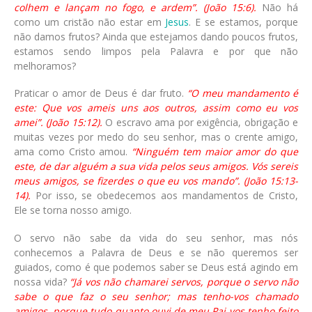
colhem e lançam no fogo, e ardem”. (João 15:6).
Não há
como um cristão não estar em
Jesus
. E se estamos, porque
não damos frutos? Ainda que estejamos dando poucos frutos,
estamos sendo limpos pela Palavra e por que não
melhoramos?
Praticar o amor de Deus é dar fruto.
“O meu mandamento é
este: Que vos ameis uns aos outros, assim como eu vos
amei”. (João 15:12).
O escravo ama por exigência, obrigação e
muitas vezes por medo do seu senhor, mas o crente amigo,
ama como Cristo amou.
“Ninguém tem maior amor do que
este, de dar alguém a sua vida pelos seus amigos. Vós sereis
meus amigos, se fizerdes o que eu vos mando”. (João 15:13-
14).
Por isso, se obedecemos aos mandamentos de Cristo,
Ele se torna nosso amigo.
O servo não sabe da vida do seu senhor, mas nós
conhecemos a Palavra de Deus e se não queremos ser
guiados, como é que podemos saber se Deus está agindo em
nossa vida?
“Já vos não chamarei servos, porque o servo não
sabe o que faz o seu senhor; mas tenho-vos chamado
amigos, porque tudo quanto ouvi de meu Pai vos tenho feito