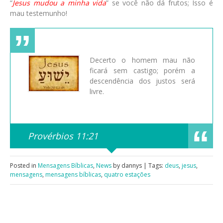
“
Jesus mudou a minha vida
” se você não dá frutos; Isso é
mau testemunho!
Decerto o homem mau não
ficará sem castigo; porém a
descendência dos justos será
livre.
Provérbios 11:21
Posted in
Mensagens Bíblicas
,
News
by dannys | Tags:
deus
,
jesus
,
mensagens
,
mensagens bíblicas
,
quatro estações