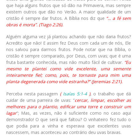
que haja alguns frutos que só dão na Primavera, mas sempre
existem outros que dão no Verão. A maior qualidade de um
cristão é sempre dar frutos. A Bíblia nos diz que
“… a fé sem
obras é morta”. (Tiago 2:26).
Alguém alguma vez já plantou achando que não daria frutos?
Acredito que não! E assim fez Deus com cada um de nós, Ele
nos salvou para darmos frutos. Pode notar que na Bíblia, o
cristão é sempre comparado, por Deus, com uvas; que é uma
fruta bastante conhecida, mas não muito fácil de cultivar.
“Eu
mesmo te plantei como vide excelente, uma semente
inteiramente fiel; como, pois, te tornaste para mim uma
planta degenerada como vide estranha?” (Jeremias 2:21).
Perceba nesta passagem
(
Isaías 5:1-4
)
, o trabalho que dá
cuidar de uma parreira de uvas: “
cercar, limpar, escolher as
melhores para o plantio, edificar uma torre e construir um
lagar
“; Mas, as vezes, não é suficiente como no caso aqui
demonstrado! O que será que faltou? O vinhateiro fez tudo o
que podia para a vinha e esperava que excelentes uvas
nascessem, mas aconteceu ao contrário deu uvas bravas.