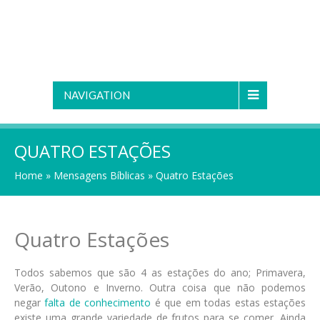
NAVIGATION
QUATRO ESTAÇÕES
Home
»
Mensagens Bíblicas
»
Quatro Estações
Quatro Estações
Todos sabemos que são 4 as estações do ano; Primavera,
Verão, Outono e Inverno. Outra coisa que não podemos
negar
falta de conhecimento
é que em todas estas estações
existe uma grande variedade de frutos para se comer. Ainda