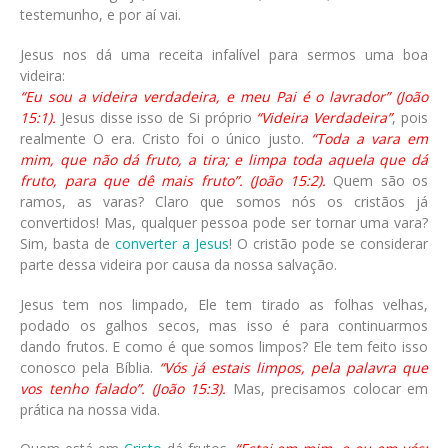
testemunho, e por aí vai.
Jesus nos dá uma receita infalível para sermos uma boa
videira:
“Eu sou a videira verdadeira, e meu Pai é o lavrador” (João
15:1).
Jesus disse isso de Si próprio
“Videira Verdadeira”
, pois
realmente O era. Cristo foi o único justo.
“Toda a vara em
mim, que não dá fruto, a tira; e limpa toda aquela que dá
fruto, para que dê mais fruto”. (João 15:2).
Quem são os
ramos, as varas? Claro que somos nós os cristãos já
convertidos! Mas, qualquer pessoa pode ser tornar uma vara?
Sim, basta de
converter a Jesus
! O cristão pode se considerar
parte dessa videira por causa da nossa salvação.
Jesus tem nos limpado, Ele tem tirado as folhas velhas,
podado os galhos secos, mas isso é para continuarmos
dando frutos. E como é que somos limpos? Ele tem feito isso
conosco pela Bíblia.
“Vós já estais limpos, pela palavra que
vos tenho falado”. (João 15:3).
Mas, precisamos colocar em
prática na nossa vida.