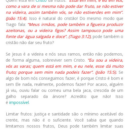
Quem está em
Cristo
dá frutos.
“Estai em mim, e eu em vós;
como a vara de si mesma não pode dar fruto, se não estiver
na videira, assim também vós, se não estiverdes em mim”.
(João 15:4).
Isso é natural do cristão! Do mesmo modo que
Tiago fala:
“Meus irmãos, pode também a figueira produzir
azeitonas, ou a videira figos? Assim tampouco pode uma
fonte dar água salgada e doce”. (Tiago 3:12),
pode também o
cristão não dar seu fruto?
Se Jesus é a videira e nós seus ramos, então não podemos,
de forma alguma, sobreviver sem Cristo.
“Eu sou a videira,
vós as varas; quem está em mim, e eu nele, esse dá muito
fruto; porque sem mim nada podeis fazer”. (João 15:5).
Se
algo de bom nós conseguimos fazer, é porque Cristo é bom e
sem Ele nada, realmente, podemos fazer! Por acaso, alguém
já viu, ouviu falar ou comeu uma bela jaca, crescida de um
galho separado da árvore? Acredito que não! Isso
é
impossível
.
Limitar frutos: Justiça e santidade são o mínimo aceitável do
crente, mas não é o suficiente. Você sabia que quando
limitamos nossos frutos, Deus pode também limitar suas