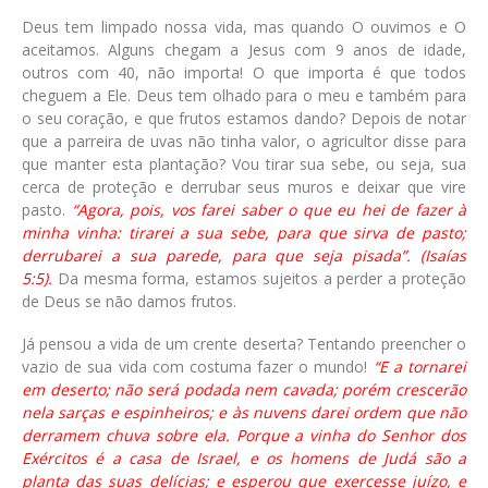
Deus tem limpado nossa vida, mas quando O ouvimos e O
aceitamos. Alguns chegam a Jesus com 9 anos de idade,
outros com 40, não importa! O que importa é que todos
cheguem a Ele. Deus tem olhado para o meu e também para
o seu coração, e que frutos estamos dando? Depois de notar
que a parreira de uvas não tinha valor, o agricultor disse para
que manter esta plantação? Vou tirar sua sebe, ou seja, sua
cerca de proteção e derrubar seus muros e deixar que vire
pasto.
“Agora, pois, vos farei saber o que eu hei de fazer à
minha vinha: tirarei a sua sebe, para que sirva de pasto;
derrubarei a sua parede, para que seja pisada”. (Isaías
5:5).
Da mesma forma, estamos sujeitos a perder a proteção
de Deus se não damos frutos.
Já pensou a vida de um crente deserta? Tentando preencher o
vazio de sua vida com costuma fazer o mundo!
“E a tornarei
em deserto; não será podada nem cavada; porém crescerão
nela sarças e espinheiros; e às nuvens darei ordem que não
derramem chuva sobre ela. Porque a vinha do Senhor dos
Exércitos é a casa de Israel, e os homens de Judá são a
planta das suas delícias; e esperou que exercesse juízo, e