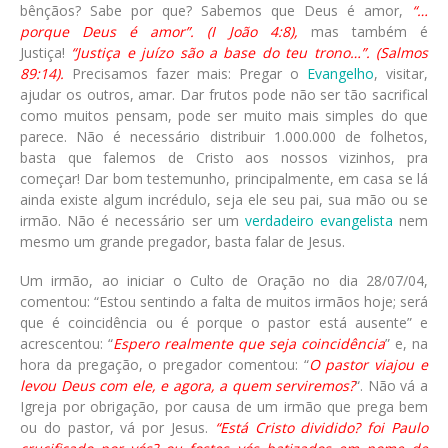
bênçãos? Sabe por que? Sabemos que Deus é amor,
“…
porque Deus é amor”. (I João 4:8),
mas também é
Justiça!
“Justiça e juízo são a base do teu trono…”. (Salmos
89:14).
Precisamos fazer mais: Pregar o
Evangelho
, visitar,
ajudar os outros, amar. Dar frutos pode não ser tão sacrifical
como muitos pensam, pode ser muito mais simples do que
parece. Não é necessário distribuir 1.000.000 de folhetos,
basta que falemos de Cristo aos nossos vizinhos, pra
começar! Dar bom testemunho, principalmente, em casa se lá
ainda existe algum incrédulo, seja ele seu pai, sua mão ou se
irmão. Não é necessário ser um
verdadeiro evangelista
nem
mesmo um grande pregador, basta falar de Jesus.
Um irmão, ao iniciar o Culto de Oração no dia 28/07/04,
comentou: “Estou sentindo a falta de muitos irmãos hoje; será
que é coincidência ou é porque o pastor está ausente” e
acrescentou: “
Espero realmente que seja coincidência
” e, na
hora da pregação, o pregador comentou: “
O pastor viajou e
levou Deus com ele, e agora, a quem serviremos?
“. Não vá a
Igreja por obrigação, por causa de um irmão que prega bem
ou do pastor, vá por Jesus.
“Está Cristo dividido? foi Paulo