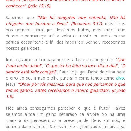
conhecer”. (João 15:15).
Sabemos que
“Não há ninguém que entenda; Não há
ninguém que busque a Deus”. (Romanos 3:11),
mas Jesus
nos nomeou para que déssemos frutos, mas frutos que
durem e permaneça até a volta de Cristo ou até a nossa
partida dessa terra e lá, das mãos do Senhor, recebermos
nossos galardões.
Irmãos; vamos olhar para nossas vidas e nos perguntar: “
Que
fruto tenho dado?
“; “
O que tenho feito no meu dia-a-dia?
“; “
O
senhor está feliz comigo?
“. Pare de julgar; Deixe de olhar para
o erro do seu irmão e olhe para si mesmo tendo como
alvo
,
Jesus.
“Olhai por vós mesmos, para que não percamos o que
temos ganho, antes recebamos o inteiro galardão”. (II João
1:8).
Nós ainda conseguimos perceber o que é fruto? Talvez
sejamos ainda um galho separado da árvore. Só há uma
maneira de percebermos a presença de Deus em nós, é
quando damos frutos. Só assim Ele é glorificado. Jamais diga: