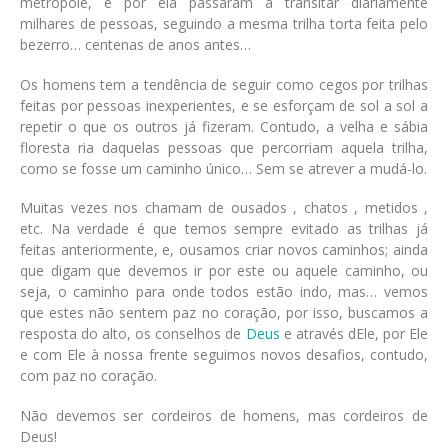
metrópole, e por ela passaram a transitar diariamente
milhares de pessoas, seguindo a mesma trilha torta feita pelo
bezerro… centenas de anos antes…
Os homens tem a tendência de seguir como cegos por trilhas
feitas por pessoas inexperientes, e se esforçam de sol a sol a
repetir o que os outros já fizeram. Contudo, a velha e sábia
floresta ria daquelas pessoas que percorriam aquela trilha,
como se fosse um caminho único… Sem se atrever a mudá-lo.
Muitas vezes nos chamam de ousados , chatos , metidos ,
etc. Na verdade é que temos sempre evitado as trilhas já
feitas anteriormente, e, ousamos criar novos caminhos; ainda
que digam que devemos ir por este ou aquele caminho, ou
seja, o caminho para onde todos estão indo, mas… vemos
que estes não sentem paz no coração, por isso, buscamos a
resposta do alto, os conselhos de
Deus
e através dEle, por Ele
e com Ele à nossa frente seguimos novos desafios, contudo,
com paz no coração.
Não devemos ser cordeiros de homens, mas cordeiros de
Deus!