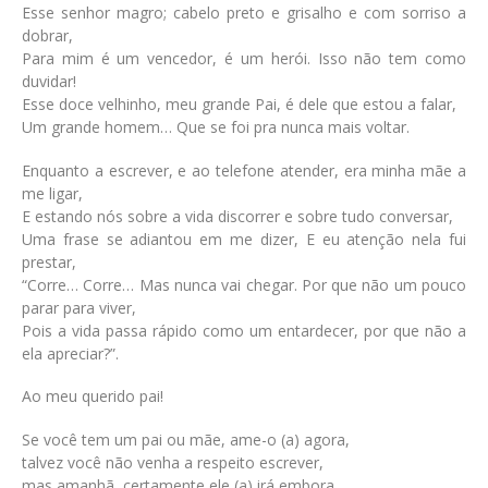
Esse senhor magro; cabelo preto e grisalho e com sorriso a
dobrar,
Para mim é um vencedor, é um herói. Isso não tem como
duvidar!
Esse doce velhinho, meu grande Pai, é dele que estou a falar,
Um grande homem… Que se foi pra nunca mais voltar.
Enquanto a escrever, e ao telefone atender, era minha mãe a
me ligar,
E estando nós sobre a vida discorrer e sobre tudo conversar,
Uma frase se adiantou em me dizer, E eu atenção nela fui
prestar,
“Corre… Corre… Mas nunca vai chegar. Por que não um pouco
parar para viver,
Pois a vida passa rápido como um entardecer, por que não a
ela apreciar?”.
Ao meu querido pai!
Se você tem um pai ou mãe, ame-o (a) agora,
talvez você não venha a respeito escrever,
mas amanhã, certamente ele (a) irá embora,