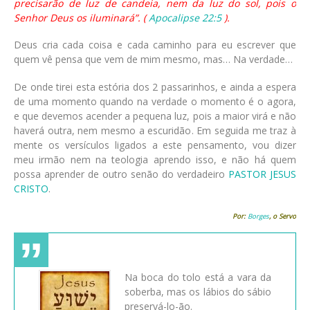
precisarão de luz de candeia, nem da luz do sol, pois o
Senhor Deus os iluminará”. (
Apocalipse 22:5
).
Deus cria cada coisa e cada caminho para eu escrever que
quem vê pensa que vem de mim mesmo, mas… Na verdade…
De onde tirei esta estória dos 2 passarinhos, e ainda a espera
de uma momento quando na verdade o momento é o agora,
e que devemos acender a pequena luz, pois a maior virá e não
haverá outra, nem mesmo a escuridão. Em seguida me traz à
mente os versículos ligados a este pensamento, vou dizer
meu irmão nem na teologia aprendo isso, e não há quem
possa aprender de outro senão do verdadeiro
PASTOR JESUS
CRISTO
.
Por:
Borges
, o Servo
Na boca do tolo está a vara da
soberba, mas os lábios do sábio
preservá-lo-ão.