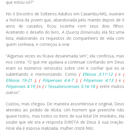
que estou só?”
No II Encontro de Solteiros Adultos em Caxambu/MG, ouviram
a história da jovem que, abandonada pelo marido depois de 9
anos de casados, ficou sozinha com seus dois filhos.
Aceitando o desafio do livro,
A Quarta Dimensão
, ela fez uma
lista, elaborando os requisitos do companheiro de vida com
quem sonhava, e começou a orar.
“Algumas vezes eu ficava desanimada sim”, ela confessa, mas
nos conta: “O que me ajudava a continuar confiando em Deus
eram os inúmeros versículos sobre crer e confiar que eu ia
sublinhando e memorizando. Como
(
Efésios 3:11-12
)
e
(
Efésios 19-21
)
,
(
Filipenses 4:4-7
)
,
(
Filipenses 4:13
)
e
(
Filipenses 4:19
)
e
(
I Tessalonicenses 5:16-18
)
, entre muitos
outros”.
Custou, mas chegou. De maneira assombrosa e original, Deus
atendeu ao pedido de Alcita. Um homem que preenche não
quase todos, mas todos os itens de sua lista! De imediato, ela
soube que ele era a resposta DIRETA de Deus à sua oração.
Hoje ela é esposa realizada, mulher cristã feliz.