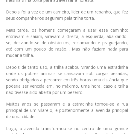
mesma trilha torta para atravessar a floresta.
Depois foi a vez de um carneiro, líder de um rebanho, que fez
seus companheiros seguirem pela trilha torta.
Mais tarde, os homens começaram a usar esse caminho:
entravam e saíam, viravam à direita, à esquerda, abaixando-
se, desviando-se de obstáculos, reclamando e praguejando,
até com um pouco de razão… Mas não faziam nada para
mudar a trilha.
Depois de tanto uso, a trilha acabou virando uma estradinha
onde os pobres animais se cansavam sob cargas pesadas,
sendo obrigados a percorrer em três horas uma distância que
poderia ser vencida em, no máximo, uma hora, caso a trilha
não tivesse sido aberta por um bezerro.
Muitos anos se passaram e a estradinha tornou-se a rua
principal de um vilarejo, e posteriormente a avenida principal
de uma cidade.
Logo, a avenida transformou-se no centro de uma grande