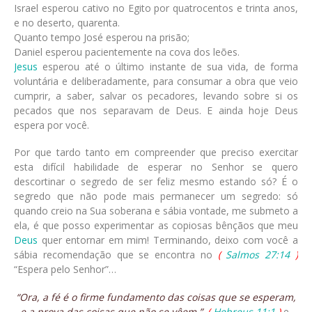
Israel esperou cativo no Egito por quatrocentos e trinta anos,
e no deserto, quarenta.
Quanto tempo José esperou na prisão;
Daniel esperou pacientemente na cova dos leões.
Jesus
esperou até o último instante de sua vida, de forma
voluntária e deliberadamente, para consumar a obra que veio
cumprir, a saber, salvar os pecadores, levando sobre si os
pecados que nos separavam de Deus. E ainda hoje Deus
espera por você.
Por que tardo tanto em compreender que preciso exercitar
esta difícil habilidade de esperar no Senhor se quero
descortinar o segredo de ser feliz mesmo estando só? É o
segredo que não pode mais permanecer um segredo: só
quando creio na Sua soberana e sábia vontade, me submeto a
ela, é que posso experimentar as copiosas bênçãos que meu
Deus
quer entornar em mim! Terminando, deixo com você a
sábia recomendação que se encontra no
(
Salmos 27:14
)
“Espera pelo Senhor”…
“Ora, a fé é o firme fundamento das coisas que se esperam,
e a prova das coisas que não se vêem.”
.
(
Hebreus 11:1
)
e,