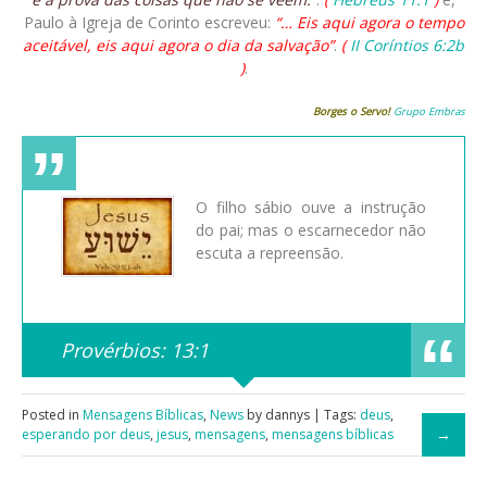
Paulo à Igreja de Corinto escreveu:
“… Eis aqui agora o tempo
aceitável, eis aqui agora o dia da salvação”
.
(
II Coríntios 6:2b
)
.
Borges o Servo!
Grupo Embras
O filho sábio ouve a instrução
do pai; mas o escarnecedor não
escuta a repreensão.
Provérbios: 13:1
Posted in
Mensagens Bíblicas
,
News
by dannys | Tags:
deus
,
esperando por deus
,
jesus
,
mensagens
,
mensagens bíblicas