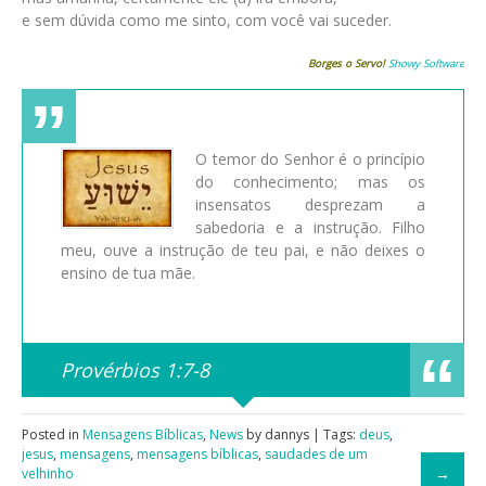
e sem dúvida como me sinto, com você vai suceder.
Borges o Servo!
Showy Software
O temor do Senhor é o princípio
do conhecimento; mas os
insensatos desprezam a
sabedoria e a instrução. Filho
meu, ouve a instrução de teu pai, e não deixes o
ensino de tua mãe.
Provérbios 1:7-8
Posted in
Mensagens Bíblicas
,
News
by dannys | Tags:
deus
,
jesus
,
mensagens
,
mensagens bíblicas
,
saudades de um
velhinho