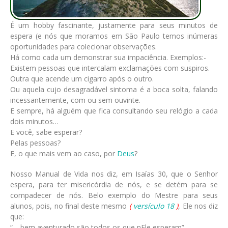
É um hobby fascinante, justamente para seus minutos de
espera (e nós que moramos em São Paulo temos inúmeras
oportunidades para colecionar observações.
Há como cada um demonstrar sua impaciência. Exemplos:-
Existem pessoas que intercalam exclamações com suspiros.
Outra que acende um cigarro após o outro.
Ou aquela cujo desagradável sintoma é a boca solta, falando
incessantemente, com ou sem ouvinte.
E sempre, há alguém que fica consultando seu relógio a cada
dois minutos…
E você, sabe esperar?
Pelas pessoas?
E, o que mais vem ao caso, por
Deus
?
Nosso Manual de Vida nos diz, em Isaías 30, que o Senhor
espera, para ter misericórdia de nós, e se detém para se
compadecer de nós. Belo exemplo do Mestre para seus
alunos, pois, no final deste mesmo
(
versículo 18
)
, Ele nos diz
que:
“… bem aventurado são todos os que nEle esperam”.