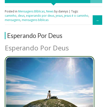
Posted in
Mensagens Bíblicas
,
News
by dannys | Tags:
caminho
,
deus
,
esperando por deus
,
jesus
,
jesus é o caminho
,
mensagens
,
mensagens bíblicas
Esperando Por Deus
Esperando Por Deus