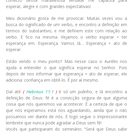
convicto dessa maravilhosa verdade me capacita para
esperar, alegre e com grandes expectativas!
Meu dicionário gosta de me provocar. Muitas vezes vou a
busca do significado de um verbo, e encontro a definição em
termos do substantivo, e me definem este com relação ao
verbo. E fico na mesma. Vejamos o verbo esperar = ter
esperança em. Esperança. Vamos lá… Esperança = ato de
esperar.
Estão vendo o meu ponto? Mas nesse caso o Aurélio nos
ajuda a entender o que significa esperar no Senhor. Pois
depois de nos informar que esperança = ato de esperar, ele
adiciona: confiança em obtê-lo. É por aí mesmo.
Daí até
(
Hebreus 11:1
)
é só um pulinho, e lá encontro a
definição de Deus: fé é a convicção segura de que alguma
coisa que nós queremos vai acontecer. É a certeza de que o
que nós esperamos está nos aguardando, ainda que o não
possamos ver diante de nós. E logo segue o impressionante
lembrete que nunca pode agradar a Deus sem fé!
Vocês que participaram do seminário: “Será que Deus sabe