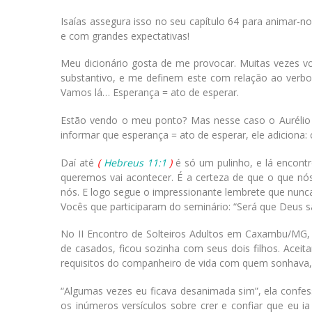
Isaías assegura isso no seu capítulo 64 para animar-n
e com grandes expectativas!
Meu dicionário gosta de me provocar. Muitas vezes v
substantivo, e me definem este com relação ao verbo
Vamos lá… Esperança = ato de esperar.
Estão vendo o meu ponto? Mas nesse caso o Aurélio n
informar que esperança = ato de esperar, ele adiciona:
Daí até
(
Hebreus 11:1
)
é só um pulinho, e lá encontr
queremos vai acontecer. É a certeza de que o que n
nós. E logo segue o impressionante lembrete que nunc
Vocês que participaram do seminário: “Será que Deus s
No II Encontro de Solteiros Adultos em Caxambu/MG, 
de casados, ficou sozinha com seus dois filhos. Aceit
requisitos do companheiro de vida com quem sonhava,
“Algumas vezes eu ficava desanimada sim”, ela confe
os inúmeros versículos sobre crer e confiar que eu