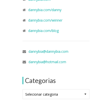
dannybia.com/danny
dannybia.com/winner
dannybia.com/blog
dannybia@dannybia.com
dannybia@hotmail.com
Categorias
Categorias