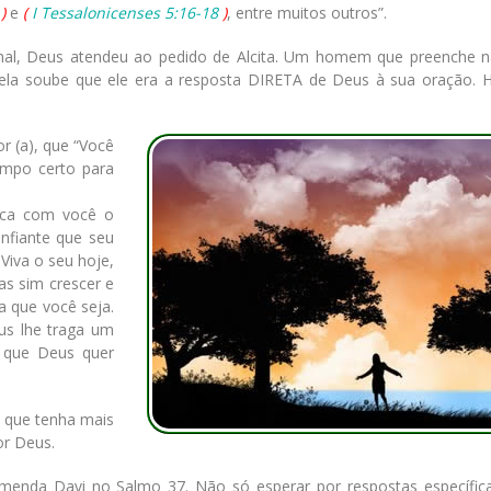
)
e
(
I Tessalonicenses 5:16-18
)
, entre muitos outros”.
nal, Deus atendeu ao pedido de Alcita. Um homem que preenche 
, ela soube que ele era a resposta DIRETA de Deus à sua oração. H
or (a), que “Você
mpo certo para
Fica com você o
nfiante que seu
Viva o seu hoje,
as sim crescer e
a que você seja.
us lhe traga um
 que Deus quer
 que tenha mais
or Deus.
enda Davi no Salmo 37. Não só esperar por respostas específica