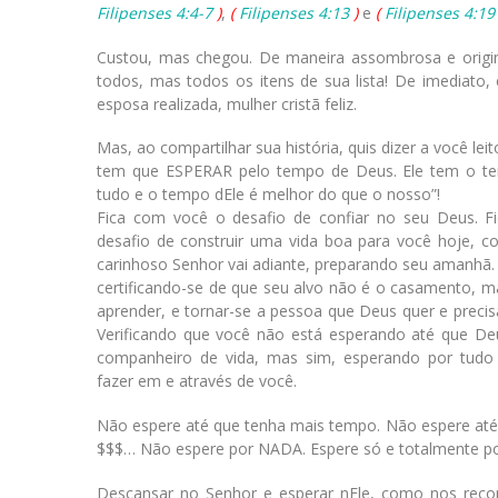
Filipenses 4:4-7
)
,
(
Filipenses 4:13
)
e
(
Filipenses 4:19
Custou, mas chegou. De maneira assombrosa e origi
todos, mas todos os itens de sua lista! De imediato
esposa realizada, mulher cristã feliz.
Mas, ao compartilhar sua história, quis dizer a você leit
tem que ESPERAR pelo tempo de Deus. Ele tem o te
tudo e o tempo dEle é melhor do que o nosso”!
Fica com você o desafio de confiar no seu Deus. 
desafio de construir uma vida boa para você hoje, co
carinhoso Senhor vai adiante, preparando seu amanhã. 
certificando-se de que seu alvo não é o casamento, m
aprender, e tornar-se a pessoa que Deus quer e precis
Verificando que você não está esperando até que De
companheiro de vida, mas sim, esperando por tudo
fazer em e através de você.
Não espere até que tenha mais tempo. Não espere até
$$$… Não espere por NADA. Espere só e totalmente p
Descansar no Senhor e esperar nEle, como nos recom