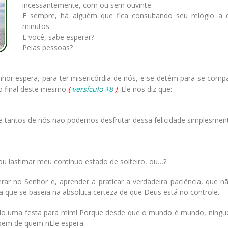
incessantemente, com ou sem ouvinte.
E sempre, há alguém que fica consultando seu relógio a 
minutos…
E você, sabe esperar?
Pelas pessoas?
nhor espera, para ter misericórdia de nós, e se detém para se comp
no final deste mesmo
(
versículo 18
)
, Ele nos diz que:
e tantos de nós não podemos desfrutar dessa felicidade simplesmen
ou lastimar meu contínuo estado de solteiro, ou…?
ar no Senhor e, aprender a praticar a verdadeira paciência, que n
 que se baseia na absoluta certeza de que Deus está no controle.
ndo uma festa para mim! Porque desde que o mundo é mundo, ningu
bem de quem nEle espera.