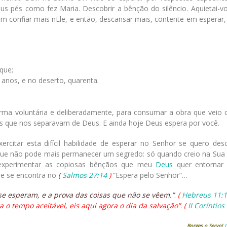
s pés como fez Maria. Descobrir a bênção do silêncio. Aquietai-vo
im confiar mais nEle, e então, descansar mais, contente em esperar
que;
a anos, e no deserto, quarenta.
orma voluntária e deliberadamente, para consumar a obra que veio c
os que nos separavam de Deus. E ainda hoje Deus espera por você.
citar esta difícil habilidade de esperar no Senhor se quero desc
que não pode mais permanecer um segredo: só quando creio na Sua
experimentar as copiosas bênçãos que meu
Deus
quer entornar
e se encontra no
(
Salmos 27:14
)
“Espera pelo Senhor”…
se esperam, e a prova das coisas que não se vêem.”
.
(
Hebreus 11:1
a o tempo aceitável, eis aqui agora o dia da salvação”
.
(
II Coríntios
Borges o Servo!