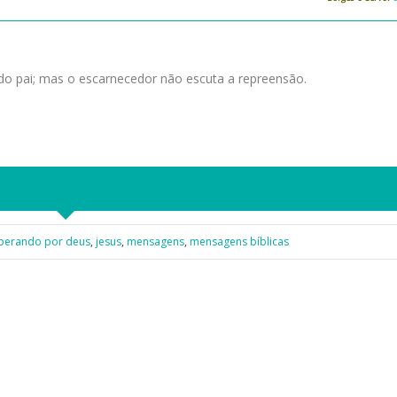
 do pai; mas o escarnecedor não escuta a repreensão.
perando por deus
,
jesus
,
mensagens
,
mensagens bíblicas