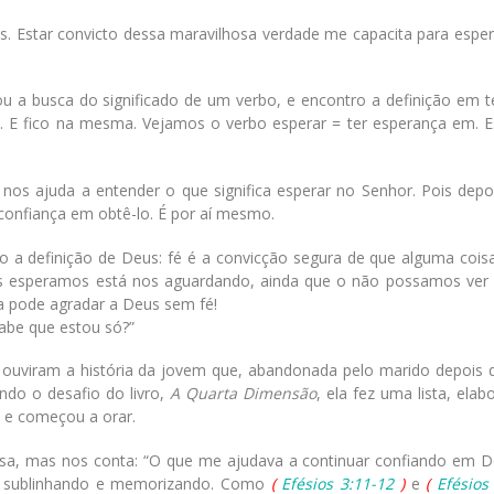
os. Estar convicto dessa maravilhosa verdade me capacita para esper
ou a busca do significado de um verbo, e encontro a definição em 
. E fico na mesma. Vejamos o verbo esperar = ter esperança em. E
os ajuda a entender o que significa esperar no Senhor. Pois depo
 confiança em obtê-lo. É por aí mesmo.
o a definição de Deus: fé é a convicção segura de que alguma cois
ós esperamos está nos aguardando, ainda que o não possamos ver 
a pode agradar a Deus sem fé!
abe que estou só?”
ouviram a história da jovem que, abandonada pelo marido depois 
ando o desafio do livro,
A Quarta Dimensão
, ela fez uma lista, ela
 e começou a orar.
ssa, mas nos conta: “O que me ajudava a continuar confiando em 
 ia sublinhando e memorizando. Como
(
Efésios 3:11-12
)
e
(
Efésios