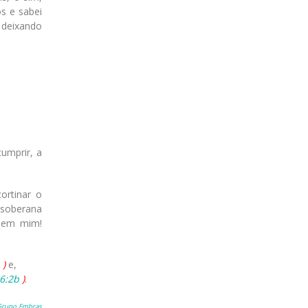
s e sabei
, deixando
umprir, a
ortinar o
 soberana
 em mim!
)
e,
 6:2b
)
.
Grupo Embras