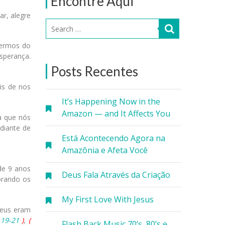
Encontre Aqui
ar, alegre
termos do
sperança.
Posts Recentes
is de nos
It’s Happening Now in the
Amazon — and It Affects You
a que nós
diante de
Está Acontecendo Agora na
Amazônia e Afeta Você
de 9 anos
Deus Fala Através da Criação
borando os
My First Love With Jesus
Deus eram
 19-21
)
,
(
Flash Back Music 70’s, 80’s e