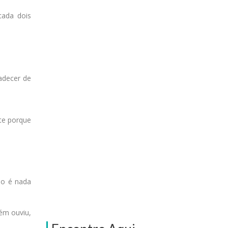
cada dois
adecer de
te porque
ão é nada
ém ouviu,