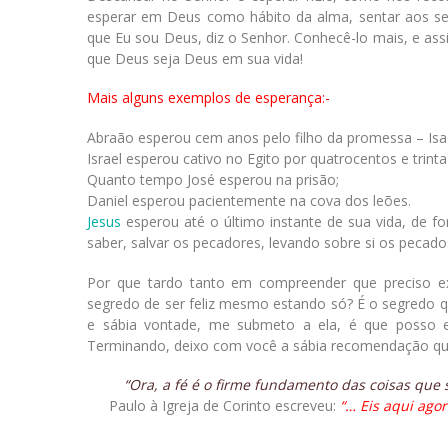
esperar em Deus como hábito da alma, sentar aos seu
que Eu sou Deus, diz o Senhor. Conhecê-lo mais, e ass
que Deus seja Deus em sua vida!
Mais alguns exemplos de esperança:-
Abraão esperou cem anos pelo filho da promessa – Isa
Israel esperou cativo no Egito por quatrocentos e trint
Quanto tempo José esperou na prisão;
Daniel esperou pacientemente na cova dos leões.
Jesus
esperou até o último instante de sua vida, de f
saber, salvar os pecadores, levando sobre si os pecad
Por que tardo tanto em compreender que preciso exer
segredo de ser feliz mesmo estando só? É o segredo 
e sábia vontade, me submeto a ela, é que posso 
Terminando, deixo com você a sábia recomendação qu
“Ora, a fé é o firme fundamento das coisas que 
Paulo à Igreja de Corinto escreveu:
“… Eis aqui agor