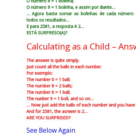
O número 6 = 1 bolinha;
O número 9 = 1 bolinha, e assim por diante…
… Agora basta somar as bolinhas de cada número
todos os resultados…
E para 2581, a resposta é 2…
ESTÁ SURPRESO(A)?
Calculating as a Child – An
The answer is quite simply.
Just count all the balls in each number.
Por exemplo:
The number 0 = 1 ball;
The number 8 = 2 balls;
The number 6 = 1 ball;
The nunber 9 = 1 boll, and so on…
… Now just add the balls of each number and you have a
And for 2581, the asnwer is 2…
ARE YOU SURPRISED?
See Below Again