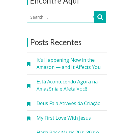
Encontre Aqui
Posts Recentes
It’s Happening Now in the
Amazon — and It Affects You
Está Acontecendo Agora na
Amazônia e Afeta Você
Deus Fala Através da Criação
My First Love With Jesus
Flash Back Music 70’s, 80’s e