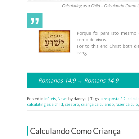
Calculating as a Child – Calculando Como 
Porque foi para isto mesmo q
como de vivos.
For to this end Christ both d
living.
Romanos 14:9 → Romans 14-9
Posted in
Inúteis
,
News
by dannys | Tags:
a resposta é 2
,
calcul
calculating as a child
,
cérebro
,
criança calculando
,
fazer cálculo
Calculando Como Criança