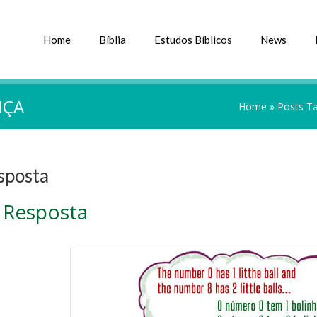
Home
Bíblia
Estudos Bíblicos
News
NÇA
Home
»
Posts T
sposta
 Resposta