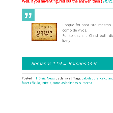
Well, if you haven’t figured out the answer, then (
HOVE
Porque foi para isto mesmo q
como de vivos.
For to this end Christ both d
living.
Romanos 14:9 → Romans 14-9
Posted in
Inúteis
,
News
by dannys | Tags:
calculadora
,
calculan
fazer cálculo
,
inúteis
,
some as bolinhas
,
surpresa