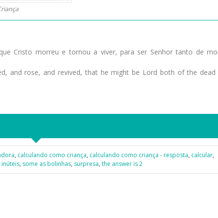
Criança
ue Cristo morreu e tornou a viver, para ser Senhor tanto de mo
ied, and rose, and revived, that he might be Lord both of the dead
adora
,
calculando como criança
,
calculando como criança - resposta
,
calcular
,
,
inúteis
,
some as bolinhas
,
surpresa
,
the answer is 2