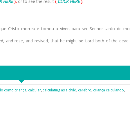
R HERE
),
or to see the result
(
CLICK HERE
).
ue Cristo morreu e tornou a viver, para ser Senhor tanto de mo
ied, and rose, and revived, that he might be Lord both of the dead
do como criança
,
calcular
,
calculating as a child
,
cérebro
,
criança calculando
,