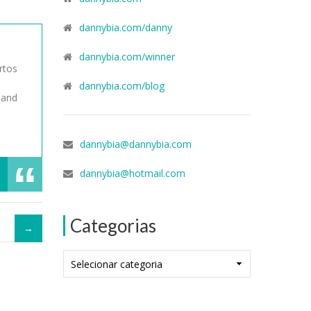
dannybia.com/danny
dannybia.com/winner
rtos
dannybia.com/blog
 and
dannybia@dannybia.com
dannybia@hotmail.com
Categorias
Categorias