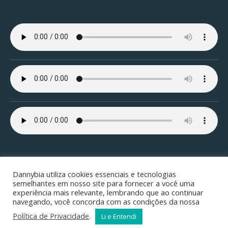
Dannybia utiliza cookies essenciais e tecnologias
semelhantes em nosso site para fornecer a você uma
experiência mais relevante, lembrando que ao continuar
Copyright © 2001/2026 ¬
Danny's Home Page
¬ all rights
navegando, você concorda com as condições da nossa
reserved
Política de Privacidade
.
Li e Entendi