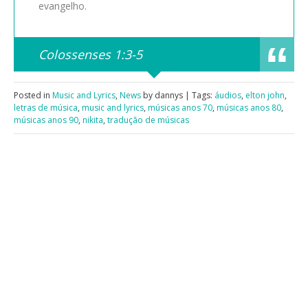
evangelho.
Colossenses 1:3-5
Posted in
Music and Lyrics
,
News
by dannys | Tags:
áudios
,
elton john
,
letras de música
,
music and lyrics
,
músicas anos 70
,
músicas anos 80
,
músicas anos 90
,
nikita
,
tradução de músicas