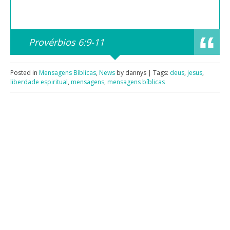
Provérbios 6:9-11
Posted in
Mensagens Bíblicas
,
News
by dannys | Tags:
deus
,
jesus
,
liberdade espiritual
,
mensagens
,
mensagens bíblicas