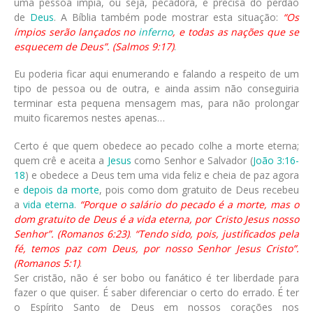
uma pessoa ímpia, ou seja, pecadora, e precisa do perdão
de
Deus
. A Bíblia também pode mostrar esta situação:
“Os
ímpios serão lançados no
inferno
, e todas as nações que se
esquecem de Deus”. (Salmos 9:17)
.
Eu poderia ficar aqui enumerando e falando a respeito de um
tipo de pessoa ou de outra, e ainda assim não conseguiria
terminar esta pequena mensagem mas, para não prolongar
muito ficaremos nestes apenas…
Certo é que quem obedece ao pecado colhe a morte eterna;
quem crê e aceita a
Jesus
como Senhor e Salvador (
João 3:16-
18
) e obedece a Deus tem uma vida feliz e cheia de paz agora
e
depois da morte
, pois como dom gratuito de Deus recebeu
a
vida eterna
.
“Porque o salário do pecado é a morte, mas o
dom gratuito de Deus é a vida eterna, por Cristo Jesus nosso
Senhor”. (Romanos 6:23)
.
“Tendo sido, pois, justificados pela
fé, temos paz com Deus, por nosso Senhor Jesus Cristo”.
(Romanos 5:1)
.
Ser cristão, não é ser bobo ou fanático é ter liberdade para
fazer o que quiser. É saber diferenciar o certo do errado. É ter
o Espírito Santo de Deus em nossos corações nos