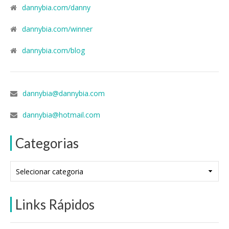
dannybia.com/danny
dannybia.com/winner
dannybia.com/blog
dannybia@dannybia.com
dannybia@hotmail.com
Categorias
Categorias
Links Rápidos