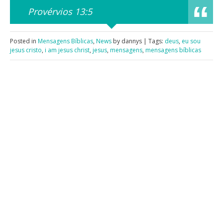
Provérvios 13:5
Posted in
Mensagens Bíblicas
,
News
by dannys | Tags:
deus
,
eu sou
jesus cristo
,
i am jesus christ
,
jesus
,
mensagens
,
mensagens bíblicas