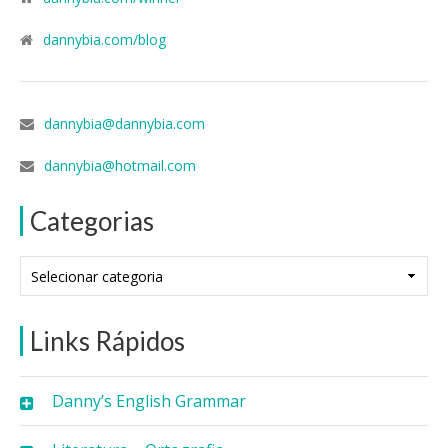
dannybia.com/blog
dannybia@dannybia.com
dannybia@hotmail.com
Categorias
Categorias
Links Rápidos
Danny’s English Grammar