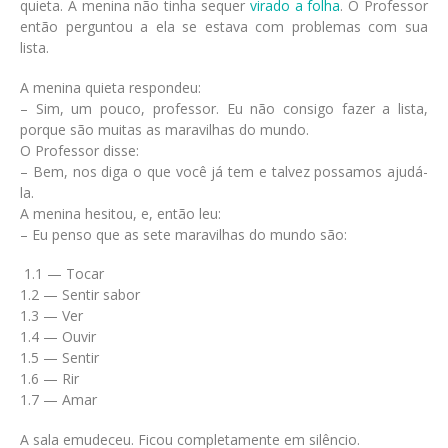
quieta. A menina não tinha sequer
virado a folha
. O Professor
então perguntou a ela se estava com problemas com sua
lista.
A menina quieta respondeu:
– Sim, um pouco, professor. Eu não consigo fazer a lista,
porque são muitas as maravilhas do mundo.
O Professor disse:
– Bem, nos diga o que você já tem e talvez possamos ajudá-
la.
A menina hesitou, e, então leu:
– Eu penso que as sete maravilhas do mundo são:
1.1 — Tocar
1.2 — Sentir sabor
1.3 — Ver
1.4 — Ouvir
1.5 — Sentir
1.6 — Rir
1.7 — Amar
A sala emudeceu. Ficou completamente em silêncio.