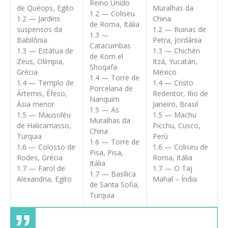
Reino Unido
de Quéops, Egito
Muralhas da
1.2 — Coliseu
1.2 — Jardins
China
de Roma, Itália
suspensos da
1.2 — Ruinas de
1.3 —
Babilônia
Petra, Jordânia
Catacumbas
1.3 — Estátua de
1.3 — Chichén
de Kom el
Zeus, Olímpia,
Itzá, Yucatán,
Shoqafa
Grécia
México
1.4 — Torre de
1.4 — Templo de
1.4 — Cristo
Porcelana de
Ártemis, Éfeso,
Redentor, Rio de
Nanquim
Ásia menor
Janeiro, Brasil
1.5 — As
1.5 — Mausoléu
1.5 — Machu
Muralhas da
de Halicarnasso,
Picchu, Cusco,
China
Turquia
Perú
1.6 — Torre de
1.6 — Colosso de
1.6 — Coliseu de
Pisa, Pisa,
Rodes, Grécia
Roma, Itália
Itália
1.7 — Farol de
1.7 — O Taj
1.7 — Basílica
Alexandria, Egito
Mahal – Índia
de Santa Sofia,
Turquia