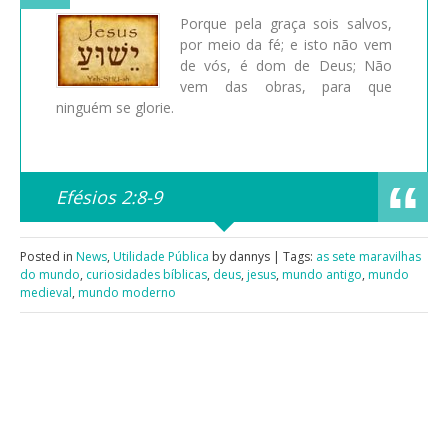
Porque pela graça sois salvos,
por meio da fé; e isto não vem
de vós, é dom de Deus; Não
vem das obras, para que
ninguém se glorie.
Efésios 2:8-9
Posted in
News
,
Utilidade Pública
by dannys | Tags:
as sete maravilhas
do mundo
,
curiosidades bíblicas
,
deus
,
jesus
,
mundo antigo
,
mundo
medieval
,
mundo moderno