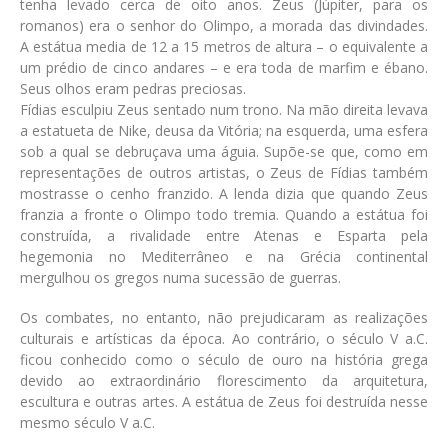
tenha levado cerca de oito anos. Zeus (Júpiter, para os
romanos) era o senhor do Olimpo, a morada das divindades.
A estátua media de 12 a 15 metros de altura – o equivalente a
um prédio de cinco andares – e era toda de marfim e ébano.
Seus olhos eram pedras preciosas.
Fídias esculpiu Zeus sentado num trono. Na mão direita levava
a estatueta de Nike, deusa da Vitória; na esquerda, uma esfera
sob a qual se debruçava uma águia. Supõe-se que, como em
representações de outros artistas, o Zeus de Fídias também
mostrasse o cenho franzido. A lenda dizia que quando Zeus
franzia a fronte o Olimpo todo tremia. Quando a estátua foi
construída, a rivalidade entre Atenas e Esparta pela
hegemonia no Mediterrâneo e na Grécia continental
mergulhou os gregos numa sucessão de guerras.
Os combates, no entanto, não prejudicaram as realizações
culturais e artísticas da época. Ao contrário, o século V a.C.
ficou conhecido como o século de ouro na história grega
devido ao extraordinário florescimento da arquitetura,
escultura e outras artes. A estátua de Zeus foi destruída nesse
mesmo século V a.C.