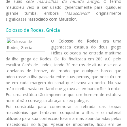
de suas
sete maravilhas do mundo antigo
. O termo
mausoléu veio a ser usado genericamente para qualquer
grande tumba, embora “
Mausoleion
” originalmente
significasse “
associado com Mausolo
“.
Colosso de Rodes, Grécia
O
Colosso de Rodes
era uma
gigantesca estátua do deus grego
Hélios colocada na entrada marítima
da ilha grega de Rodes. Ela foi finalizada em 280 a.C. pelo
escultor Carés de Lindos, tendo 30 metros de altura e setenta
toneladas de bronze, de modo que qualquer barco que
adentrasse a ilha passaria entre suas pernas, que possuía um
pé em cada margem do canal que levava ao porto. Na sua
mão direita havia um farol que guiava as embarcações à noite.
Era uma estátua tão imponente que um homem de estatura
normal não conseguia abraçar o seu polegar.
Foi construída para comemorar a retirada das tropas
macedônias que tentavam conquistar a ilha, e o material
utilizado para sua confecção foram armas abandonadas pelos
macedônios no lugar. Apesar de imponente, ficou em pé