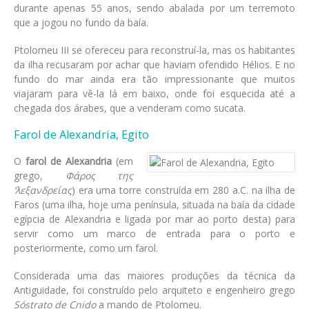
durante apenas 55 anos, sendo abalada por um terremoto
que a jogou no fundo da baía.
Ptolomeu III se ofereceu para reconstruí-la, mas os habitantes
da ilha recusaram por achar que haviam ofendido Hélios. E no
fundo do mar ainda era tão impressionante que muitos
viajaram para vê-la lá em baixo, onde foi esquecida até a
chegada dos árabes, que a venderam como sucata.
Farol de Alexandria, Egito
O
farol de Alexandria
(em
grego,
Φάρος της
‘λεξανδρείας
) era uma torre construída em 280 a.C. na ilha de
Faros (uma ilha, hoje uma península, situada na baía da cidade
egípcia de Alexandria e ligada por mar ao porto desta) para
servir como um marco de entrada para o porto e
posteriormente, como um farol.
Considerada uma das maiores produções da técnica da
Antiguidade, foi construído pelo arquiteto e engenheiro grego
Sóstrato de Cnido
a mando de Ptolomeu.