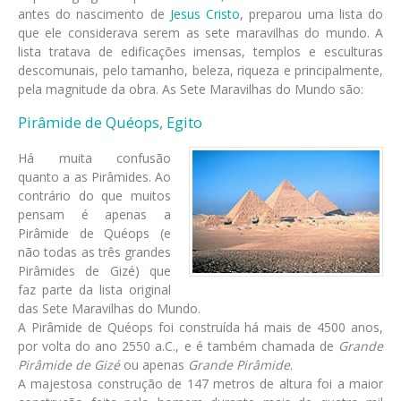
antes do nascimento de
Jesus Cristo
, preparou uma lista do
que ele considerava serem as sete maravilhas do mundo. A
lista tratava de edificações imensas, templos e esculturas
descomunais, pelo tamanho, beleza, riqueza e principalmente,
pela magnitude da obra. As Sete Maravilhas do Mundo são:
Pirâmide de Quéops, Egito
Há muita confusão
quanto a as Pirâmides. Ao
contrário do que muitos
pensam é apenas a
Pirâmide de Quéops (e
não todas as três grandes
Pirâmides de Gizé) que
faz parte da lista original
das Sete Maravilhas do Mundo.
A Pirâmide de Quéops foi construída há mais de 4500 anos,
por volta do ano 2550 a.C., e é também chamada de
Grande
Pirâmide de Gizé
ou apenas
Grande Pirâmide
.
A majestosa construção de 147 metros de altura foi a maior