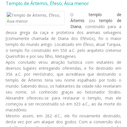
Templo de Ártemis, Éfeso, Ásia menor
O
templo de
Ártemis
(ou
templo de
Diana
, construído para a
deusa grega da caça e protetora dos animais selvagens
[comumente chamada de Diana dos Efésios), foi o maior
templo do mundo antigo. Localizado em Éfeso, atual Turquia,
o templo foi construído em 550 a.C. pelo arquiteto cretense
Quersifrão e por seu filho, Metagenes.
Após concluído virou atração turística com visitantes de
diversos lugares entregando oferendas, e foi destruído em
356 a.C. por Heróstrato, que acreditava que destruindo o
templo de Ártemis teria seu nome espalhado por todo o
mundo. Sabendo disso, os habitantes da cidade não revelaram
seu nome, só conhecido graças ao historiador Strabo.
Alexandre ofereceu-se para restaurar o templo, mas ele
começou a ser reconstruído só em 323 a.C., ao da morte do
macedônio.
Mesmo assim, em 262 d.C., ele foi novamente destruído,
desta vez por um ataque dos godos. Com a conversão dos