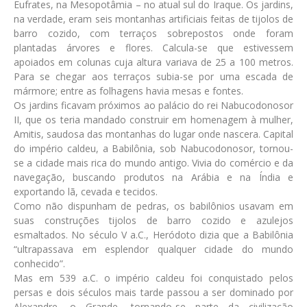
Eufrates, na Mesopotâmia – no atual sul do Iraque. Os jardins,
na verdade, eram seis montanhas artificiais feitas de tijolos de
barro cozido, com terraços sobrepostos onde foram
plantadas árvores e flores. Calcula-se que estivessem
apoiados em colunas cuja altura variava de 25 a 100 metros.
Para se chegar aos terraços subia-se por uma escada de
mármore; entre as folhagens havia mesas e fontes.
Os jardins ficavam próximos ao palácio do rei Nabucodonosor
II, que os teria mandado construir em homenagem à mulher,
Amitis, saudosa das montanhas do lugar onde nascera. Capital
do império caldeu, a Babilônia, sob Nabucodonosor, tornou-
se a cidade mais rica do mundo antigo. Vivia do comércio e da
navegação, buscando produtos na Arábia e na Índia e
exportando lã, cevada e tecidos.
Como não dispunham de pedras, os babilônios usavam em
suas construções tijolos de barro cozido e azulejos
esmaltados. No século V a.C., Heródoto dizia que a Babilônia
“ultrapassava em esplendor qualquer cidade do mundo
conhecido”.
Mas em 539 a.C. o império caldeu foi conquistado pelos
persas e dois séculos mais tarde passou a ser dominado por
Alexandre, o Grande, tornando-se parte da civilização