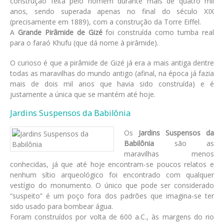
construção feita pelo homem durante mais de quatro mil
anos, sendo superada apenas no final do século XIX
(precisamente em 1889), com a construção da Torre Eiffel.
A
Grande Pirâmide de Gizé
foi construída como tumba real
para o faraó Khufu (que dá nome à pirâmide).
O curioso é que a pirâmide de Gizé já era a mais antiga dentre
todas as maravilhas do mundo antigo (afinal, na época já fazia
mais de dois mil anos que havia sido construída) e é
justamente a única que se mantém até hoje.
Jardins Suspensos da Babilônia
Os
Jardins Suspensos da
Babilônia
são as
maravilhas menos
conhecidas, já que até hoje encontram-se poucos relatos e
nenhum sítio arqueológico foi encontrado com qualquer
vestígio do monumento. O único que pode ser considerado
“suspeito” é um poço fora dos padrões que imagina-se ter
sido usado para bombear água.
Foram construídos por volta de 600 a.C., às margens do rio