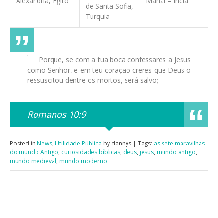
Alexandria, Egito
Mahal – Índia
de Santa Sofia,
Turquia
Porque, se com a tua boca confessares a Jesus
como Senhor, e em teu coração creres que Deus o
ressuscitou dentre os mortos, será salvo;
Romanos 10:9
Posted in
News
,
Utilidade Pública
by dannys | Tags:
as sete maravilhas
do mundo Antigo
,
curiosidades bíblicas
,
deus
,
jesus
,
mundo antigo
,
mundo medieval
,
mundo moderno