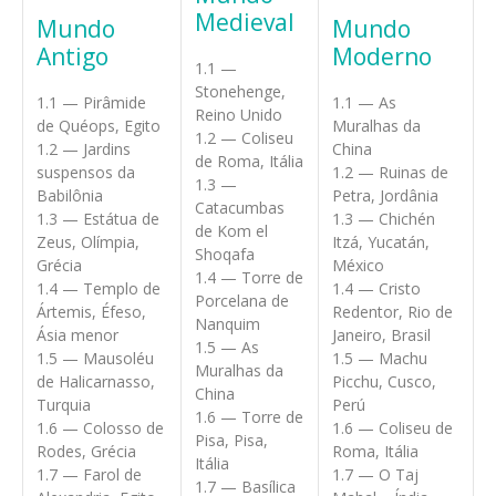
Medieval
Mundo
Mundo
Antigo
Moderno
1.1 —
Stonehenge,
1.1 — Pirâmide
1.1 — As
Reino Unido
de Quéops, Egito
Muralhas da
1.2 — Coliseu
1.2 — Jardins
China
de Roma, Itália
suspensos da
1.2 — Ruinas de
1.3 —
Babilônia
Petra, Jordânia
Catacumbas
1.3 — Estátua de
1.3 — Chichén
de Kom el
Zeus, Olímpia,
Itzá, Yucatán,
Shoqafa
Grécia
México
1.4 — Torre de
1.4 — Templo de
1.4 — Cristo
Porcelana de
Ártemis, Éfeso,
Redentor, Rio de
Nanquim
Ásia menor
Janeiro, Brasil
1.5 — As
1.5 — Mausoléu
1.5 — Machu
Muralhas da
de Halicarnasso,
Picchu, Cusco,
China
Turquia
Perú
1.6 — Torre de
1.6 — Colosso de
1.6 — Coliseu de
Pisa, Pisa,
Rodes, Grécia
Roma, Itália
Itália
1.7 — Farol de
1.7 — O Taj
1.7 — Basílica