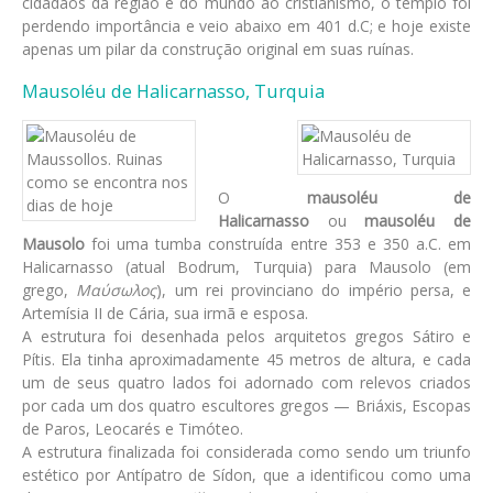
cidadãos da região e do mundo ao cristianismo, o templo foi
perdendo importância e veio abaixo em 401 d.C; e hoje existe
apenas um pilar da construção original em suas ruínas.
Mausoléu de Halicarnasso, Turquia
O
mausoléu de
Halicarnasso
ou
mausoléu de
Mausolo
foi uma tumba construída entre 353 e 350 a.C. em
Halicarnasso (atual Bodrum, Turquia) para Mausolo (em
grego,
Μαύσωλος
), um rei provinciano do império persa, e
Artemísia II de Cária, sua irmã e esposa.
A estrutura foi desenhada pelos arquitetos gregos Sátiro e
Pítis. Ela tinha aproximadamente 45 metros de altura, e cada
um de seus quatro lados foi adornado com relevos criados
por cada um dos quatro escultores gregos — Briáxis, Escopas
de Paros, Leocarés e Timóteo.
A estrutura finalizada foi considerada como sendo um triunfo
estético por Antípatro de Sídon, que a identificou como uma