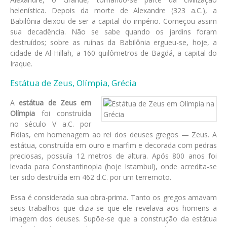
helenística. Depois da morte de Alexandre (323 a.C.), a
Babilônia deixou de ser a capital do império. Começou assim
sua decadência. Não se sabe quando os jardins foram
destruídos; sobre as ruínas da Babilônia ergueu-se, hoje, a
cidade de Al-Hillah, a 160 quilômetros de Bagdá, a capital do
Iraque.
Estátua de Zeus, Olímpia, Grécia
A
estátua de Zeus em
Olímpia
foi construída
no século V a.C. por
Fídias, em homenagem ao rei dos deuses gregos — Zeus. A
estátua, construída em ouro e marfim e decorada com pedras
preciosas, possuía 12 metros de altura. Após 800 anos foi
levada para Constantinopla (hoje Istambul), onde acredita-se
ter sido destruída em 462 d.C. por um terremoto.
Essa é considerada sua obra-prima. Tanto os gregos amavam
seus trabalhos que dizia-se que ele revelava aos homens a
imagem dos deuses. Supõe-se que a construção da estátua