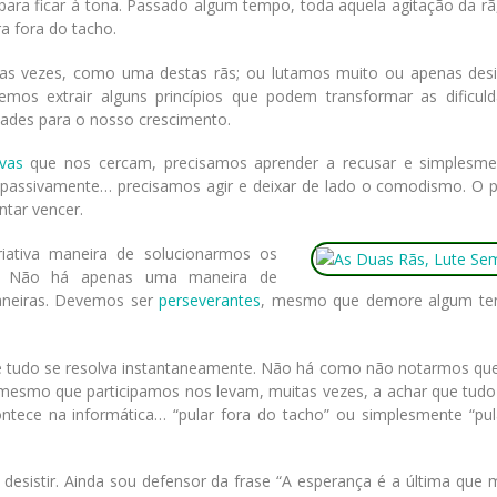
para ficar à tona. Passado algum tempo, toda aquela agitação da rã
a fora do tacho.
tas vezes, como uma destas rãs; ou lutamos muito ou apenas desi
mos extrair alguns princípios que podem transformar as dificul
dades para o nosso crescimento.
ivas
que nos cercam, precisamos aprender a recusar e simplesme
s passivamente… precisamos agir e deixar de lado o comodismo. O p
ntar vencer.
ativa maneira de solucionarmos os
. Não há apenas uma maneira de
aneiras. Devemos ser
perseverantes
, mesmo que demore algum te
 tudo se resolva instantaneamente. Não há como não notarmos qu
 mesmo que participamos nos levam, muitas vezes, a achar que tudo
ece na informática… “pular fora do tacho” ou simplesmente “pul
sistir. Ainda sou defensor da frase “A esperança é a última que m