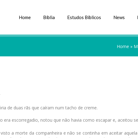
Home
Bíblia
Estudos Bíblicos
News
Home
»
M
”
ória de duas rãs que caíram num tacho de creme.
nco era escorregadio, notou que não havia como escapar e, aceitou s
 visto a morte da companheira e não se continha em aceitar aquela 