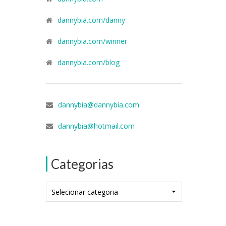
dannybia.com/danny
dannybia.com/winner
dannybia.com/blog
dannybia@dannybia.com
dannybia@hotmail.com
Categorias
Categorias