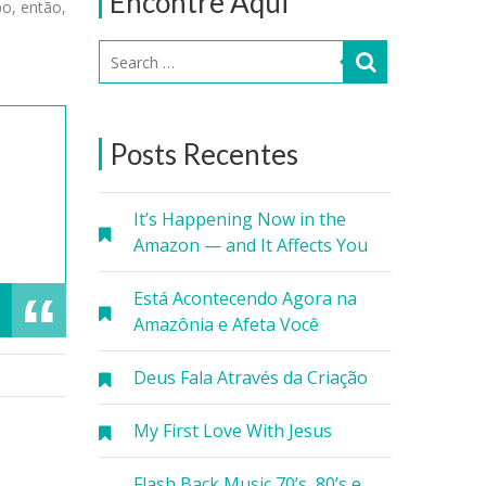
Encontre Aqui
o, então,
Posts Recentes
It’s Happening Now in the
Amazon — and It Affects You
Está Acontecendo Agora na
Amazônia e Afeta Você
Deus Fala Através da Criação
My First Love With Jesus
Flash Back Music 70’s, 80’s e