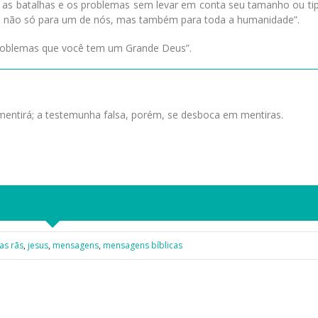
 as batalhas e os problemas sem levar em conta seu tamanho ou tip
a
não só para um de nós, mas também para toda a humanidade”.
problemas que você tem um Grande Deus”.
entirá; a testemunha falsa, porém, se desboca em mentiras.
as rãs
,
jesus
,
mensagens
,
mensagens bíblicas