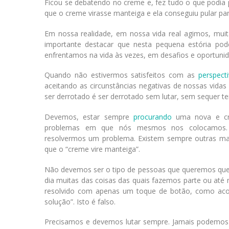
Ficou se debatendo no creme e, fez tudo o que podia 
que o creme virasse manteiga e ela conseguiu pular par
Em nossa realidade, em nossa vida real agimos, mui
importante destacar que nesta pequena estória pode
enfrentamos na vida às vezes, em desafios e oportuni
Quando não estivermos satisfeitos com as
perspect
aceitando as circunstâncias negativas de nossas vida
ser derrotado é ser derrotado sem lutar, sem sequer te
Devemos, estar sempre
procurando
uma nova e cri
problemas em que nós mesmos nos colocamos
resolvermos um problema. Existem sempre outras m
que o “creme vire manteiga”.
Não devemos ser o tipo de pessoas que queremos que
dia muitas das coisas das quais fazemos parte ou até
resolvido com apenas um toque de botão, como acont
solução”. Isto é falso.
Precisamos e devemos lutar sempre. Jamais podemos de