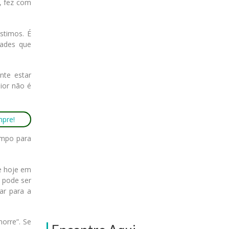
, fez com
stimos. É
dades que
nte estar
ior não é
mpo para
e hoje em
 pode ser
ar para a
orre”. Se