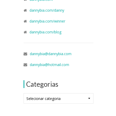
dannybia.com/danny
dannybia.com/winner
dannybia.com/blog
dannybia@dannybia.com
dannybia@hotmail.com
Categorias
Categorias