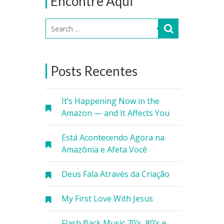
Encontre Aqui
Posts Recentes
It’s Happening Now in the
Amazon — and It Affects You
Está Acontecendo Agora na
Amazônia e Afeta Você
Deus Fala Através da Criação
My First Love With Jesus
Flash Back Music 70’s, 80’s e