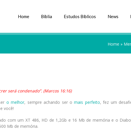
Home
Bíblia
Estudos Bíblicos
News
Home
»
Men
crer será condenado”. (Marcos 16:16)
ser
o melhor
, sempre achando ser o
mais perfeito
, fez um desafi
e você!
um lado com um XT 486, HD de 1,2Gb e 16 Mb de memória e o Dia
500 Mb de memória.