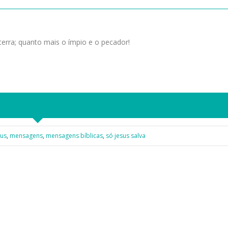
 terra; quanto mais o ímpio e o pecador!
sus
,
mensagens
,
mensagens bíblicas
,
só jesus salva