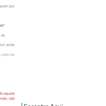
Aquele que
ém”
.
 Kb.
sus ainda
is com no
do aquele
undo, não