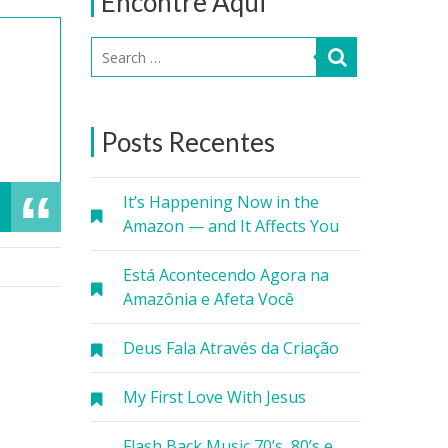
Encontre Aqui
Posts Recentes
It’s Happening Now in the
Amazon — and It Affects You
Está Acontecendo Agora na
Amazônia e Afeta Você
Deus Fala Através da Criação
My First Love With Jesus
Flash Back Music 70’s, 80’s e