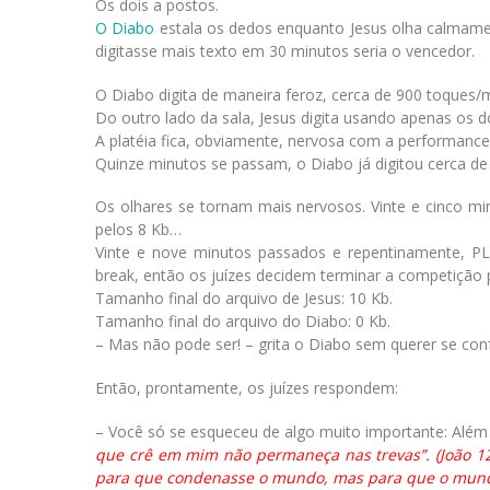
Os dois a postos.
O Diabo
estala os dedos enquanto Jesus olha calmam
digitasse mais texto em 30 minutos seria o vencedor.
O Diabo digita de maneira feroz, cerca de 900 toques/
Do outro lado da sala, Jesus digita usando apenas os d
A platéia fica, obviamente, nervosa com a performanc
Quinze minutos se passam, o Diabo já digitou cerca de
Os olhares se tornam mais nervosos. Vinte e cinco mi
pelos 8 Kb…
Vinte e nove minutos passados e repentinamente, P
break, então os juízes decidem terminar a competição p
Tamanho final do arquivo de Jesus: 10 Kb.
Tamanho final do arquivo do Diabo: 0 Kb.
– Mas não pode ser! – grita o Diabo sem querer se co
Então, prontamente, os juízes respondem:
– Você só se esqueceu de algo muito importante: Além 
que crê em mim não permaneça nas trevas”. (João 12
para que condenasse o mundo, mas para que o mundo f