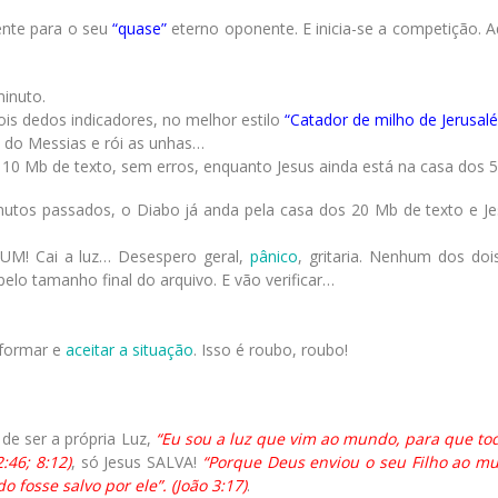
ente para o seu
“quase”
eterno oponente. E inicia-se a competição. 
minuto.
ois dedos indicadores, no melhor estilo
“Catador de milho de Jerusal
e do Messias e rói as unhas…
 10 Mb de texto, sem erros, enquanto Jesus ainda está na casa dos 5
nutos passados, o Diabo já anda pela casa dos 20 Mb de texto e Je
LUM! Cai a luz… Desespero geral,
pânico
, gritaria. Nenhum dos do
elo tamanho final do arquivo. E vão verificar…
nformar e
aceitar a situação
. Isso é roubo, roubo!
de ser a própria Luz,
“Eu sou a luz que vim ao mundo, para que to
:46; 8:12)
, só Jesus SALVA!
“Porque Deus enviou o seu Filho ao m
osse salvo por ele”. (João 3:17)
.