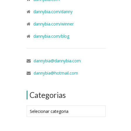
dannybia.com/danny
dannybia.com/winner
dannybia.com/blog
dannybia@dannybia.com
dannybia@hotmail.com
Categorias
Categorias