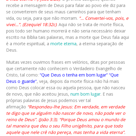
recebe a mensagem de Deus para falar ao povo ele diz para
se converterem de seus maus caminhos para que tenham
vida, ou seja, para que não morram.
“… Convertei-vos, pois, e
vivei…”. (Ezequiel 18:32c)
. Aqui não se trata de morte física,
pois todo ser humano morrerá e não seria necessário deixar
escrito na Bíblia tais palavras, mas a morte que Deus fala aqui
é a morte espiritual, a
morte eterna
, a eterna separação de
Deus.
Muitas vezes ouvimos frases em velórios, ditas por pessoas
que certamente não conhecem o Verdadeiro Evangelho de
Cristo, tal como:
“Que Deus o tenha em bom lugar” “Que
Deus o guarde”
, veja, depois da morte física não há mais
como Deus colocar essa ou aquela pessoa, que não nasceu
de novo, que não aceitou Jesus,
num bom lugar
. E nas
próprias palavras de Jesus podemos ver tal
afirmação
“Respondeu-lhe Jesus: Em verdade, em verdade
te digo que se alguém não nascer de novo, não pode ver o
reino de Deus”. (João 3:3). “Porque Deus amou o mundo de
tal maneira que deu o seu Filho unigênito, para que todo
aquele que nele crê não pereça, mas tenha a vida eterna”.