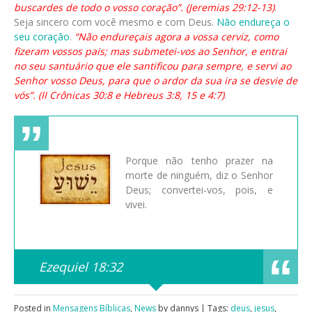
buscardes de todo o vosso coração”. (Jeremias 29:12-13)
.
Seja sincero com você mesmo e com Deus.
Não endureça o
seu coração
.
“Não endureçais agora a vossa cerviz, como
fizeram vossos pais; mas submetei-vos ao Senhor, e entrai
no seu santuário que ele santificou para sempre, e servi ao
Senhor vosso Deus, para que o ardor da sua ira se desvie de
vós”. (II Crônicas 30:8 e Hebreus 3:8, 15 e 4:7)
.
Porque não tenho prazer na
morte de ninguém, diz o Senhor
Deus; convertei-vos, pois, e
vivei.
Ezequiel 18:32
Posted in
Mensagens Bíblicas
,
News
by dannys | Tags:
deus
,
jesus
,