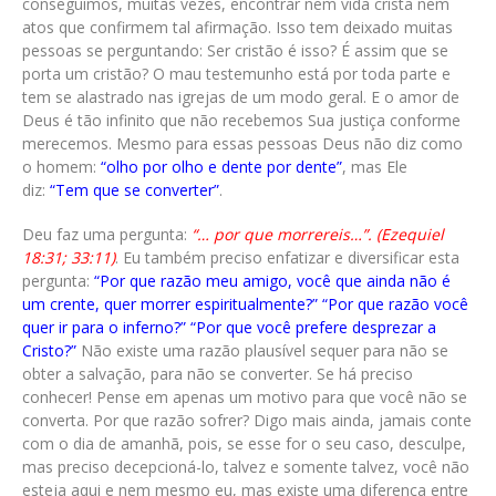
conseguimos, muitas vezes, encontrar nem vida cristã nem
atos que confirmem tal afirmação. Isso tem deixado muitas
pessoas se perguntando: Ser cristão é isso? É assim que se
porta um cristão? O mau testemunho está por toda parte e
tem se alastrado nas igrejas de um modo geral. E o amor de
Deus é tão infinito que não recebemos Sua justiça conforme
merecemos. Mesmo para essas pessoas Deus não diz como
o homem:
“olho por olho e dente por dente”
, mas Ele
diz:
“Tem que se converter”
.
Deu faz uma pergunta:
“… por que morrereis…”. (Ezequiel
18:31; 33:11)
. Eu também preciso enfatizar e diversificar esta
pergunta:
“Por que razão meu amigo, você que ainda não é
um crente, quer morrer espiritualmente?” “Por que razão você
quer ir para o inferno?” “Por que você prefere desprezar a
Cristo?”
Não existe uma razão plausível sequer para não se
obter a salvação, para não se converter. Se há preciso
conhecer! Pense em apenas um motivo para que você não se
converta. Por que razão sofrer? Digo mais ainda, jamais conte
com o dia de amanhã, pois, se esse for o seu caso, desculpe,
mas preciso decepcioná-lo, talvez e somente talvez, você não
esteja aqui e nem mesmo eu, mas existe uma diferença entre