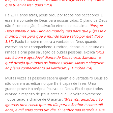
que tu enviaste”. (João 17:3)
.
Há 2011 anos atrás, Jesus orou por todos nós pecadores. E
essa é a vontade de Deus para nossas vidas. O plano de Deus
não é condenação, é salvação eterna de sua alma.
“Porque
Deus enviou o seu Filho ao mundo, não para que julgasse o
mundo, mas para que o mundo fosse salvo por ele”. (João
3:17)
. Paulo também mostra a vontade de Deus quando
escreve ao seu companheiro Timóteo, depois que ensina os
irmãos a orar pela salvação de outras pessoas, explica
“Pois
isto é bom e agradável diante de Deus nosso Salvador, o
qual deseja que todos os homens sejam salvos e cheguem
ao pleno conhecimento da verdade”. (I Timóteo 2:4)
.
Muitas vezes as pessoas sabem quem é o verdadeiro Deus só
não querem acreditar no que Ele é capaz de fazer. Uma
grande prova é a própria Palavra de Deus. Ela diz que todos
ouvirão a respeito de Jesus antes que Ele volte novamente.
Todos terão a chance de O aceitar.
“Mas vós, amados, não
ignoreis uma coisa: que um dia para o Senhor é como mil
anos, e mil anos como um dia. O Senhor não retarda a sua