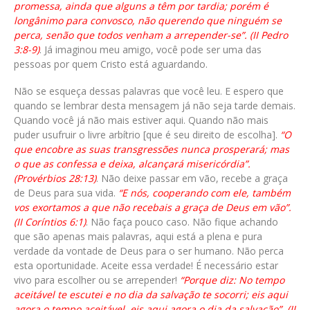
promessa, ainda que alguns a têm por tardia; porém é
longânimo para convosco, não querendo que ninguém se
perca, senão que todos venham a arrepender-se”. (II Pedro
3:8-9)
. Já imaginou meu amigo, você pode ser uma das
pessoas por quem Cristo está aguardando.
Não se esqueça dessas palavras que você leu. E espero que
quando se lembrar desta mensagem já não seja tarde demais.
Quando você já não mais estiver aqui. Quando não mais
puder usufruir o livre arbítrio [que é seu direito de escolha].
“O
que encobre as suas transgressões nunca prosperará; mas
o que as confessa e deixa, alcançará misericórdia”.
(Provérbios 28:13)
. Não deixe passar em vão, recebe a graça
de Deus para sua vida.
“E nós, cooperando com ele, também
vos exortamos a que não recebais a graça de Deus em vão”.
(II Coríntios 6:1)
. Não faça pouco caso. Não fique achando
que são apenas mais palavras, aqui está a plena e pura
verdade da vontade de Deus para o ser humano. Não perca
esta oportunidade. Aceite essa verdade! É necessário estar
vivo para escolher ou se arrepender!
“Porque diz: No tempo
aceitável te escutei e no dia da salvação te socorri; eis aqui
agora o tempo aceitável, eis aqui agora o dia da salvação”. (II