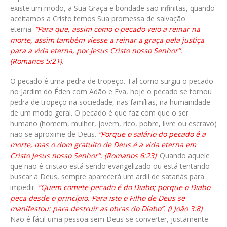
existe um modo, a Sua Graça e bondade são infinitas, quando
aceitamos a Cristo temos Sua promessa de salvação
eterna.
“Para que, assim como o pecado veio a reinar na
morte, assim também viesse a reinar a graça pela justiça
para a vida eterna, por Jesus Cristo nosso Senhor”.
(Romanos 5:21)
.
O pecado é uma pedra de tropeço. Tal como surgiu o pecado
no Jardim do Éden com Adão e Eva, hoje o pecado se tornou
pedra de tropeço na sociedade, nas famílias, na humanidade
de um modo geral. O pecado é que faz com que o ser
humano (homem, mulher, jovem, rico, pobre, livre ou escravo)
não se aproxime de Deus.
“Porque o salário do pecado é a
morte, mas o dom gratuito de Deus é a vida eterna em
Cristo Jesus nosso Senhor”. (Romanos 6:23)
. Quando aquele
que não é cristão está sendo evangelizado ou está tentando
buscar a Deus, sempre aparecerá um ardil de satanás para
impedir.
“Quem comete pecado é do Diabo; porque o Diabo
peca desde o princípio. Para isto o Filho de Deus se
manifestou: para destruir as obras do Diabo”. (I João 3:8)
.
Não é fácil uma pessoa sem Deus se converter, justamente