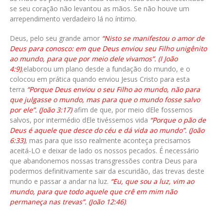
se seu coração não levantou as mãos. Se não houve um
arrependimento verdadeiro lá no íntimo.
Deus, pelo seu grande amor
“Nisto se manifestou o amor de
Deus para conosco: em que Deus enviou seu Filho unigênito
ao mundo, para que por meio dele vivamos”. (I João
4:9)
,elaborou um plano desde a fundação do mundo, e o
colocou em prática quando enviou Jesus Cristo para esta
terra
“Porque Deus enviou o seu Filho ao mundo, não para
que julgasse o mundo, mas para que o mundo fosse salvo
por ele”. (João 3:17)
afim de que, por meio dEle fossemos
salvos, por intermédio dEle tivéssemos vida
“Porque o pão de
Deus é aquele que desce do céu e dá vida ao mundo”. (João
6:33)
, mas para que isso realmente aconteça precisamos
aceitá-LO e deixar de lado os nossos pecados. É necessário
que abandonemos nossas transgressões contra Deus para
podermos definitivamente sair da escuridão, das trevas deste
mundo e passar a andar na luz.
“Eu, que sou a luz, vim ao
mundo, para que todo aquele que crê em mim não
permaneça nas trevas”. (João 12:46)
.