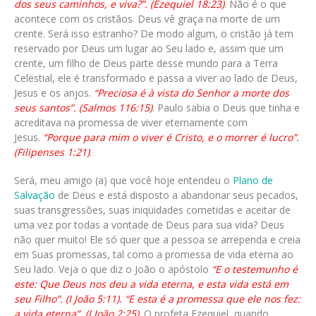
dos seus caminhos, e viva?”. (Ezequiel 18:23)
. Não é o que
acontece com os cristãos. Deus vê graça na morte de um
crente. Será isso estranho? De modo algum, o cristão já tem
reservado por Deus um lugar ao Seu lado e, assim que um
crente, um filho de Deus parte desse mundo para a Terra
Celestial, ele é transformado e passa a viver ao lado de Deus,
Jesus e os anjos.
“Preciosa é à vista do Senhor a morte dos
seus santos”. (Salmos 116:15)
. Paulo sabia o Deus que tinha e
acreditava na promessa de viver eternamente com
Jesus.
“Porque para mim o viver é Cristo, e o morrer é lucro”.
(Filipenses 1:21)
.
Será, meu amigo (a) que você hoje entendeu o
Plano de
Salvação
de Deus e está disposto a abandonar seus pecados,
suas transgressões, suas iniqüidades cometidas e aceitar de
uma vez por todas a vontade de Deus para sua vida? Deus
não quer muito! Ele só quer que a pessoa se arrependa e creia
em Suas promessas, tal como a promessa de vida eterna ao
Seu lado. Veja o que diz o João o apóstolo
“E o testemunho é
este: Que Deus nos deu a vida eterna, e esta vida está em
seu Filho”. (I João 5:11). “E esta é a promessa que ele nos fez:
a vida eterna”. (I João 2:25)
. O profeta Ezequiel, quando