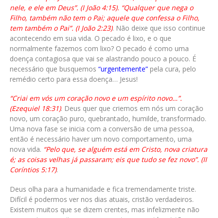
nele, e ele em Deus”. (I João 4:15). “Qualquer que nega o
Filho, também não tem o Pai; aquele que confessa o Filho,
tem também o Pai”. (I João 2:23)
. Não deixe que isso continue
acontecendo em sua vida. O pecado é lixo, e o que
normalmente fazemos com lixo? O pecado é como uma
doença contagiosa que vai se alastrando pouco a pouco. É
necessário que busquemos
“urgentemente”
pela cura, pelo
remédio certo para essa doença… Jesus!
“Criai em vós um coração novo e um espírito novo…”.
(Ezequiel 18:31)
. Deus quer que criemos em nós um coração
novo, um coração puro, quebrantado, humilde, transformado.
Uma nova fase se inicia com a conversão de uma pessoa,
então é necessário haver um novo comportamento, uma
nova vida.
“Pelo que, se alguém está em Cristo, nova criatura
é; as coisas velhas já passaram; eis que tudo se fez novo”. (II
Coríntios 5:17)
.
Deus olha para a humanidade e fica tremendamente triste.
Difícil é podermos ver nos dias atuais, cristão verdadeiros.
Existem muitos que se dizem crentes, mas infelizmente não