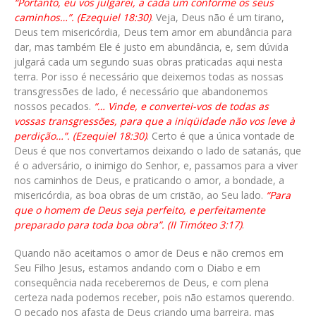
“Portanto, eu vos julgarei, a cada um conforme os seus
caminhos…”. (Ezequiel 18:30)
. Veja, Deus não é um tirano,
Deus tem misericórdia, Deus tem amor em abundância para
dar, mas também Ele é justo em abundância, e, sem dúvida
julgará cada um segundo suas obras praticadas aqui nesta
terra. Por isso é necessário que deixemos todas as nossas
transgressões de lado, é necessário que abandonemos
nossos pecados.
“… Vinde, e convertei-vos de todas as
vossas transgressões, para que a iniqüidade não vos leve à
perdição…”. (Ezequiel 18:30)
. Certo é que a única vontade de
Deus é que nos convertamos deixando o lado de satanás, que
é o adversário, o inimigo do Senhor, e, passamos para a viver
nos caminhos de Deus, e praticando o amor, a bondade, a
misericórdia, as boa obras de um cristão, ao Seu lado.
“Para
que o homem de Deus seja perfeito, e perfeitamente
preparado para toda boa obra”. (II Timóteo 3:17)
.
Quando não aceitamos o amor de Deus e não cremos em
Seu Filho Jesus, estamos andando com o Diabo e em
consequência nada receberemos de Deus, e com plena
certeza nada podemos receber, pois não estamos querendo.
O pecado nos afasta de Deus criando uma barreira, mas