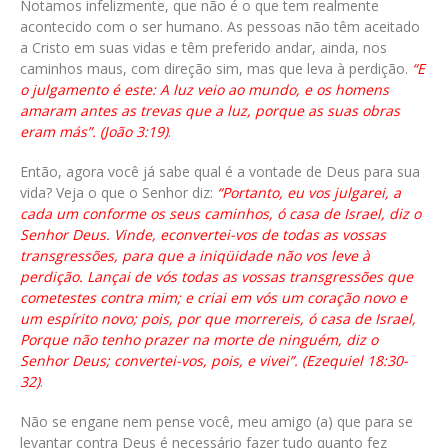
Notamos infelizmente, que não é o que tem realmente
acontecido com o ser humano. As pessoas não têm aceitado
a Cristo em suas vidas e têm preferido andar, ainda, nos
caminhos maus, com direção sim, mas que leva à perdição.
“E
o julgamento é este: A luz veio ao mundo, e os homens
amaram antes as trevas que a luz, porque as suas obras
eram más”. (João 3:19)
.
Então, agora você já sabe qual é a vontade de Deus para sua
vida? Veja o que o Senhor diz:
“Portanto, eu vos julgarei, a
cada um conforme os seus caminhos, ó casa de Israel, diz o
Senhor Deus. Vinde, econvertei-vos de todas as vossas
transgressões, para que a iniqüidade não vos leve à
perdição. Lançai de vós todas as vossas transgressões que
cometestes contra mim; e criai em vós um coração novo e
um espírito novo; pois, por que morrereis, ó casa de Israel,
Porque não tenho prazer na morte de ninguém, diz o
Senhor Deus; convertei-vos, pois, e vivei”. (Ezequiel 18:30-
32)
.
Não se engane nem pense você, meu amigo (a) que para se
levantar contra Deus é necessário fazer tudo quanto fez