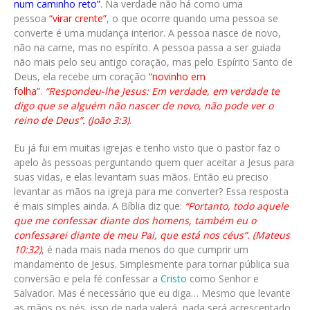
num caminho reto”
. Na verdade não há como uma
pessoa
“virar crente”
, o que ocorre quando uma pessoa se
converte é uma mudança interior. A pessoa nasce de novo,
não na carne, mas no espírito. A pessoa passa a ser guiada
não mais pelo seu antigo coração, mas pelo Espírito Santo de
Deus, ela recebe um coração
“novinho em
folha”
.
“Respondeu-lhe Jesus: Em verdade, em verdade te
digo que se alguém não nascer de novo, não pode ver o
reino de Deus”. (João 3:3)
.
Eu já fui em muitas igrejas e tenho visto que o pastor faz o
apelo às pessoas perguntando quem quer aceitar a Jesus para
suas vidas, e elas levantam suas mãos. Então eu preciso
levantar as mãos na igreja para me converter? Essa resposta
é mais simples ainda. A Bíblia diz que:
“Portanto, todo aquele
que me confessar diante dos homens, também eu o
confessarei diante de meu Pai, que está nos céus”. (Mateus
10:32)
, é nada mais nada menos do que cumprir um
mandamento de Jesus. Simplesmente para tornar pública sua
conversão e pela fé confessar a
Cristo
como Senhor e
Salvador. Mas é necessário que eu diga… Mesmo que levante
as mãos os pés, isso de nada valerá, nada será acrescentado