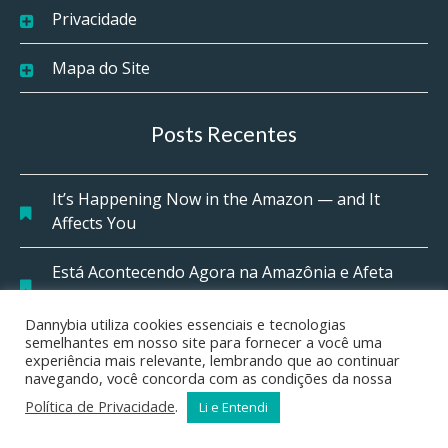
Privacidade
Mapa do Site
Posts Recentes
It’s Happening Now in the Amazon — and It
Affects You
Está Acontecendo Agora na Amazônia e Afeta
Você
Dannybia utiliza cookies essenciais e tecnologias
semelhantes em nosso site para fornecer a você uma
Deus Fala Através da Criação
experiência mais relevante, lembrando que ao continuar
navegando, você concorda com as condições da nossa
My First Love With Jesus
Política de Privacidade
.
Li e Entendi
Flash Back Music 70’s, 80’s e 90’s (Completa)