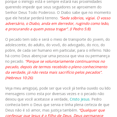
porque o inimigo está e sempre estará nas proximidades
querendo impedir que seus seguidores se aproximem do
Senhor Deus Todo Poderoso. O Diabo sabe que no momento
que ele hesitar perderá terreno.
“Sede sóbrios, vigiai. O vosso
adversário, o Diabo, anda em derredor, rugindo como leão,
e procurando a quem possa tragar”. (I Pedro 5:8)
.
O pecado tem sido e será o meio de transporte do jovem, do
adolescente, do adulto, do vovô, do advogado, do rico, do
pobre, de cada ser humano em particular, para o inferno. Não
há como Deus abençoar uma pessoa que viva ou permaneça
no pecado.
“Porque se voluntariamente continuarmos no
pecado, depois de termos recebido o pleno conhecimento
da verdade, já não resta mais sacrifício pelos pecados”.
(Hebreus 10:26)
.
Veja meu amigo(a), pode ser que você já tenha ouvido ou lido
mensagens como esta por diversas vezes e o pecado não
deixou que você aceitasse a verdade,
Cristo Jesus
. Pedro
conhecia bem o Deus que servia e tinha plena certeza de que
Deus não é só amor, mas justiça também.
“Qualquer que
confessar que Jesus é o Filho de Deus, Deus permanece