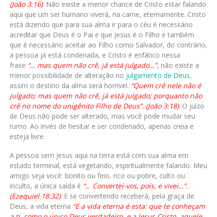
(João 3:16)
. Não existe a menor chance de Cristo estar falando
aqui que um ser humano viverá, na carne, eternamente. Cristo
está dizendo que para sua alma ir para o céu é necessário
acreditar que Deus é o Pai e que Jesus é o Filho e também
que é necessário aceitar ao Filho como Salvador, do contrário,
a pessoa já está condenada, e Cristo é enfático nessa
frase
“… mas quem não crê, já está julgado…”
, não existe a
menor possibilidade de alteração no
julgamento de Deus
,
assim o destino da alma será horrível.
“Quem crê nele não é
julgado; mas quem não crê, já está julgado; porquanto não
crê no nome do unigênito Filho de Deus”. (João 3:18)
. O juízo
de Deus não pode ser alterado, mas você pode mudar seu
rumo. Ao invés de hesitar e ser condenado, apenas creia e
esteja livre.
A pessoa sem Jesus aqui na terra está com sua alma em
estado terminal, está vegetando, espiritualmente falando. Meu
amigo seja você: bonito ou feio, rico ou pobre, culto ou
inculto, a única saída é
“… Convertei-vos, pois, e vivei…”.
(Ezequiel 18:32)
. E se convertendo receberá, pela graça de
Deus, a vida eterna
“E a vida eterna é esta: que te conheçam
a ti, como o único Deus verdadeiro, e a Jesus Cristo, aquele