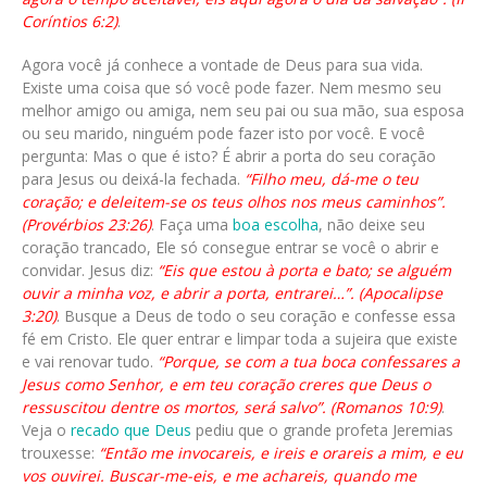
Coríntios 6:2)
.
Agora você já conhece a vontade de Deus para sua vida.
Existe uma coisa que só você pode fazer. Nem mesmo seu
melhor amigo ou amiga, nem seu pai ou sua mão, sua esposa
ou seu marido, ninguém pode fazer isto por você. E você
pergunta: Mas o que é isto? É abrir a porta do seu coração
para Jesus ou deixá-la fechada.
“Filho meu, dá-me o teu
coração; e deleitem-se os teus olhos nos meus caminhos”.
(Provérbios 23:26)
. Faça uma
boa escolha
, não deixe seu
coração trancado, Ele só consegue entrar se você o abrir e
convidar. Jesus diz:
“Eis que estou à porta e bato; se alguém
ouvir a minha voz, e abrir a porta, entrarei…”. (Apocalipse
3:20)
. Busque a Deus de todo o seu coração e confesse essa
fé em Cristo. Ele quer entrar e limpar toda a sujeira que existe
e vai renovar tudo.
“Porque, se com a tua boca confessares a
Jesus como Senhor, e em teu coração creres que Deus o
ressuscitou dentre os mortos, será salvo”. (Romanos 10:9)
.
Veja o
recado que Deus
pediu que o grande profeta Jeremias
trouxesse:
“Então me invocareis, e ireis e orareis a mim, e eu
vos ouvirei. Buscar-me-eis, e me achareis, quando me