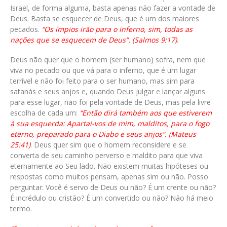
Israel, de forma alguma, basta apenas não fazer a vontade de
Deus. Basta se esquecer de Deus, que é um dos maiores
pecados.
“Os ímpios irão para o inferno, sim, todas as
nações que se esquecem de Deus”. (Salmos 9:17)
.
Deus não quer que o homem (ser humano) sofra, nem que
viva no pecado ou que vá para o inferno, que é um lugar
terrível e não foi feito para o ser humano, mas sim para
satanás e seus anjos e, quando Deus julgar e lançar alguns
para esse lugar, não foi pela vontade de Deus, mas pela livre
escolha de cada um:
“Então dirá também aos que estiverem
à sua esquerda: Apartai-vos de mim, malditos, para o fogo
eterno, preparado para o Diabo e seus anjos”. (Mateus
25:41)
. Deus quer sim que o homem reconsidere e se
converta de seu caminho perverso e maldito para que viva
eternamente ao Seu lado. Não existem muitas hipóteses ou
respostas como muitos pensam, apenas sim ou não. Posso
perguntar: Você é servo de Deus ou não? É um crente ou não?
É incrédulo ou cristão? É um convertido ou não? Não há meio
termo.