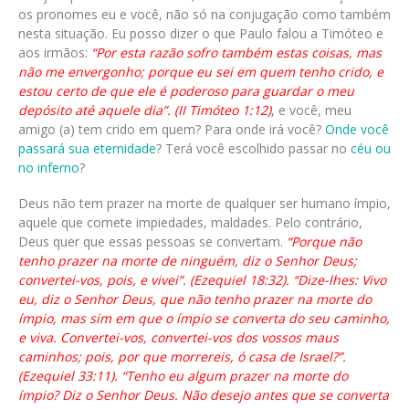
os pronomes eu e você, não só na conjugação como também
nesta situação. Eu posso dizer o que Paulo falou a Timóteo e
aos irmãos:
“Por esta razão sofro também estas coisas, mas
não me envergonho; porque eu sei em quem tenho crido, e
estou certo de que ele é poderoso para guardar o meu
depósito até aquele dia”. (II Timóteo 1:12)
, e você, meu
amigo (a) tem crido em quem? Para onde irá você?
Onde você
passará sua eternidade
? Terá você escolhido passar no
céu ou
no inferno
?
Deus não tem prazer na morte de qualquer ser humano ímpio,
aquele que comete impiedades, maldades. Pelo contrário,
Deus quer que essas pessoas se convertam.
“Porque não
tenho prazer na morte de ninguém, diz o Senhor Deus;
convertei-vos, pois, e vivei”. (Ezequiel 18:32). “Dize-lhes: Vivo
eu, diz o Senhor Deus, que não tenho prazer na morte do
ímpio, mas sim em que o ímpio se converta do seu caminho,
e viva. Convertei-vos, convertei-vos dos vossos maus
caminhos; pois, por que morrereis, ó casa de Israel?”.
(Ezequiel 33:11). “Tenho eu algum prazer na morte do
ímpio? Diz o Senhor Deus. Não desejo antes que se converta