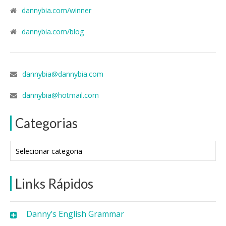
dannybia.com/winner
dannybia.com/blog
dannybia@dannybia.com
dannybia@hotmail.com
Categorias
Categorias
Links Rápidos
Danny’s English Grammar