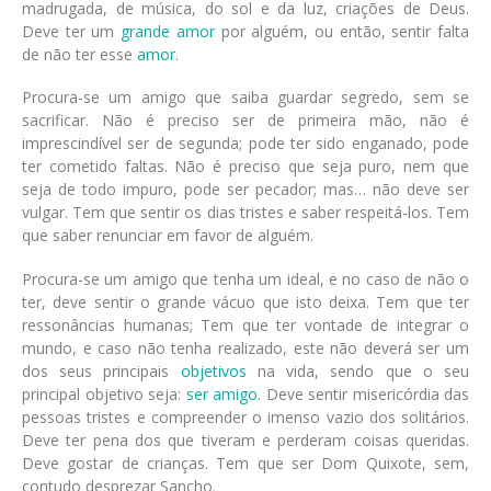
madrugada, de música, do sol e da luz, criações de Deus.
Deve ter um
grande amor
por alguém, ou então, sentir falta
de não ter esse
amor
.
Procura-se um amigo que saiba guardar segredo, sem se
sacrificar. Não é preciso ser de primeira mão, não é
imprescindível ser de segunda; pode ter sido enganado, pode
ter cometido faltas. Não é preciso que seja puro, nem que
seja de todo impuro, pode ser pecador; mas… não deve ser
vulgar. Tem que sentir os dias tristes e saber respeitá-los. Tem
que saber renunciar em favor de alguém.
Procura-se um amigo que tenha um ideal, e no caso de não o
ter, deve sentir o grande vácuo que isto deixa. Tem que ter
ressonâncias humanas; Tem que ter vontade de integrar o
mundo, e caso não tenha realizado, este não deverá ser um
dos seus principais
objetivos
na vida, sendo que o seu
principal objetivo seja:
ser amigo
. Deve sentir misericórdia das
pessoas tristes e compreender o imenso vazio dos solitários.
Deve ter pena dos que tiveram e perderam coisas queridas.
Deve gostar de crianças. Tem que ser Dom Quixote, sem,
contudo desprezar Sancho.