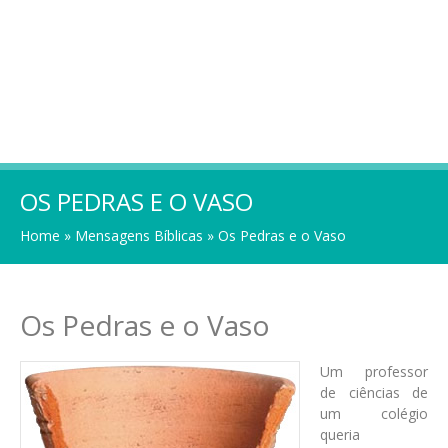
OS PEDRAS E O VASO
Home
»
Mensagens Bíblicas
»
Os Pedras e o Vaso
Os Pedras e o Vaso
Um professor
de ciências de
um colégio
queria