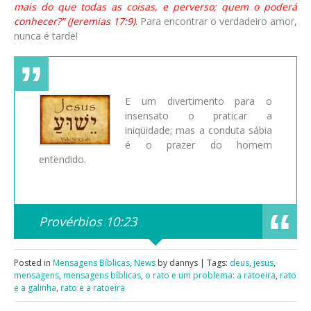
mais do que todas as coisas, e perverso; quem o poderá
conhecer?” (Jeremias 17:9)
. Para encontrar o verdadeiro amor,
nunca é tarde!
E um divertimento para o
insensato o praticar a
iniqüidade; mas a conduta sábia
é o prazer do homem
entendido.
Provérbios 10:23
Posted in
Mensagens Bíblicas
,
News
by dannys | Tags:
deus
,
jesus
,
mensagens
,
mensagens bíblicas
,
o rato e um problema: a ratoeira
,
rato
e a galinha
,
rato e a ratoeira