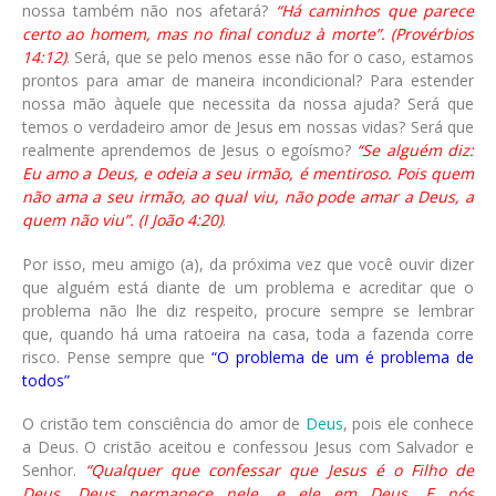
nossa também não nos afetará?
“Há caminhos que parece
certo ao homem, mas no final conduz à morte”. (Provérbios
14:12)
. Será, que se pelo menos esse não for o caso, estamos
prontos para amar de maneira incondicional? Para estender
nossa mão àquele que necessita da nossa ajuda? Será que
temos o verdadeiro amor de Jesus em nossas vidas? Será que
realmente aprendemos de Jesus o egoísmo?
“Se alguém diz:
Eu amo a Deus, e odeia a seu irmão, é mentiroso. Pois quem
não ama a seu irmão, ao qual viu, não pode amar a Deus, a
quem não viu”. (I João 4:20)
.
Por isso, meu amigo (a), da próxima vez que você ouvir dizer
que alguém está diante de um problema e acreditar que o
problema não lhe diz respeito, procure sempre se lembrar
que, quando há uma ratoeira na casa, toda a fazenda corre
risco. Pense sempre que
“O problema de um é problema de
todos”
O cristão tem consciência do amor de
Deus
, pois ele conhece
a Deus. O cristão aceitou e confessou Jesus com Salvador e
Senhor.
“Qualquer que confessar que Jesus é o Filho de
Deus, Deus permanece nele, e ele em Deus. E nós