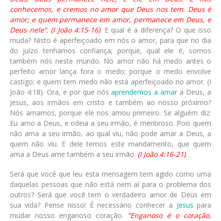
conhecemos, e cremos no amor que Deus nos tem. Deus é
amor; e quem permanece em amor, permanece em Deus, e
Deus nele”. (I João 4:15-16)
. E qual é a diferença? O que isso
muda? Nisto é aperfeiçoado em nós o amor, para que no dia
do juízo tenhamos confiança; porque, qual ele é, somos
também nós neste mundo. No amor não há medo antes o
perfeito amor lança fora o medo; porque o medo envolve
castigo; e quem tem medo não está aperfeiçoado no amor. (I
João 4:18). Ora, e por que nós
aprendemos a amar
a Deus, a
Jesus, aos irmãos em cristo e também ao nosso próximo?
Nós amamos, porque ele nos amou primeiro. Se alguém diz:
Eu amo a Deus, e odeia a seu irmão, é mentiroso. Pois quem
não ama a seu irmão, ao qual viu, não pode amar a Deus, a
quem não viu. E dele temos este mandamento, que quem
ama a Deus ame também a seu irmão.
(I João 4:16-21)
.
Será que você que leu esta mensagem tem agido como uma
daquelas pessoas que não está nem aí para o problema dos
outros? Será que você tem o verdadeiro amor de Deus em
sua vida? Pense nisso! É necessário conhecer a
Jesus
para
mudar nosso enganoso coração.
“Enganoso é o coração,