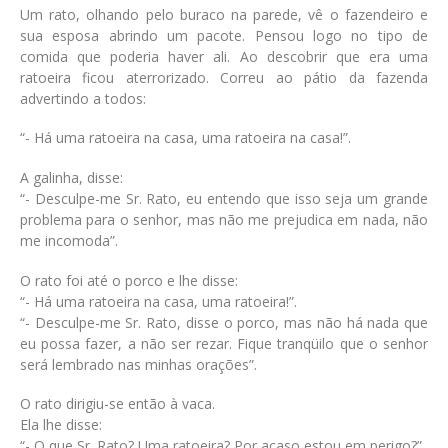
Um rato, olhando pelo buraco na parede, vê o fazendeiro e
sua esposa abrindo um pacote. Pensou logo no tipo de
comida que poderia haver ali. Ao descobrir que era uma
ratoeira ficou aterrorizado. Correu ao pátio da fazenda
advertindo a todos:
“- Há uma ratoeira na casa, uma ratoeira na casa!”.
A galinha, disse:
“- Desculpe-me Sr. Rato, eu entendo que isso seja um grande
problema para o senhor, mas não me prejudica em nada, não
me incomoda”.
O rato foi até o porco e lhe disse:
“- Há uma ratoeira na casa, uma ratoeira!”.
“- Desculpe-me Sr. Rato, disse o porco, mas não há nada que
eu possa fazer, a não ser rezar. Fique tranqüilo que o senhor
será lembrado nas minhas orações”.
O rato dirigiu-se então à vaca.
Ela lhe disse:
“- O que Sr. Rato? Uma ratoeira? Por acaso estou em perigo?”