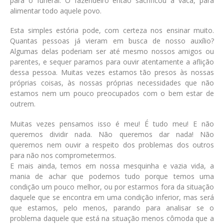
para o funeral. O fazendeiro então sacrificou a vaca, para
alimentar todo aquele povo.
Esta simples estória pode, com certeza nos ensinar muito.
Quantas pessoas já vieram em busca de nosso auxílio?
Algumas delas poderiam ser até mesmo nossos amigos ou
parentes, e sequer paramos para ouvir atentamente a aflição
dessa pessoa. Muitas vezes estamos tão presos às nossas
próprias coisas, às nossas próprias necessidades que não
estamos nem um pouco preocupados com o bem estar de
outrem.
Muitas vezes pensamos isso é meu! É tudo meu! E não
queremos dividir nada. Não queremos dar nada! Não
queremos nem ouvir a respeito dos problemas dos outros
para não nos comprometermos.
E mais ainda, temos em nossa mesquinha e vazia vida, a
mania de achar que podemos tudo porque temos uma
condição um pouco melhor, ou por estarmos fora da situação
daquele que se encontra em uma condição inferior, mas será
que estamos, pelo menos, parando para analisar se o
problema daquele que está na situação menos cômoda que a