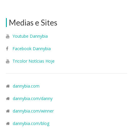
Medias e Sites
Youtube Dannybia
Facebook Dannybia
Tricolor Notícias Hoje
dannybia.com
dannybia.com/danny
dannybia.com/winner
dannybia.com/blog