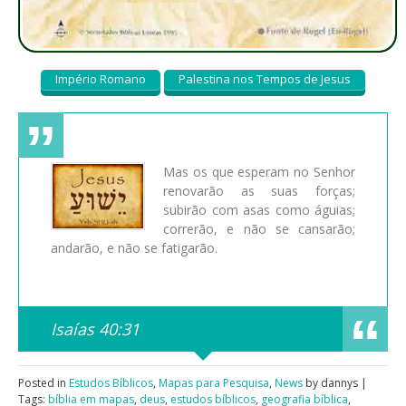
Império Romano
Palestina nos Tempos de Jesus
Mas os que esperam no Senhor
renovarão as suas forças;
subirão com asas como águias;
correrão, e não se cansarão;
andarão, e não se fatigarão.
Isaías 40:31
Posted in
Estudos Bíblicos
,
Mapas para Pesquisa
,
News
by dannys |
Tags:
bíblia em mapas
,
deus
,
estudos bíblicos
,
geografia bíblica
,