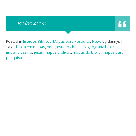
Isaías 40:31
Posted in
Estudos Bíblicos
,
Mapas para Pesquisa
,
News
by dannys |
Tags:
bíblia em mapas
,
deus
,
estudos bíblicos
,
geografia bíblica
,
império assírio
,
jesus
,
mapas bíblicos
,
mapas da bíblia
,
mapas para
pesquisa