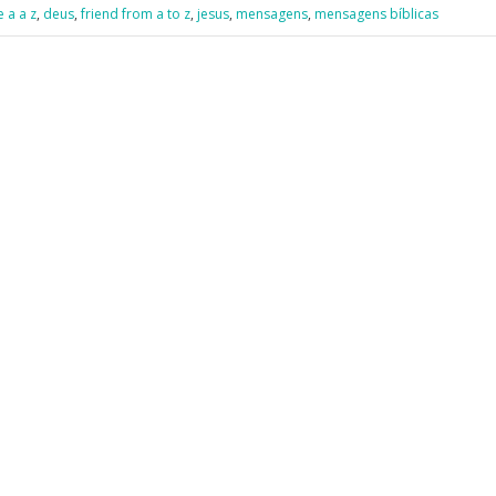
 a a z
,
deus
,
friend from a to z
,
jesus
,
mensagens
,
mensagens bíblicas