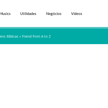
Musics
Utilidades
Negócios
Vídeos
ns Bíblicas
»
Friend from A to Z