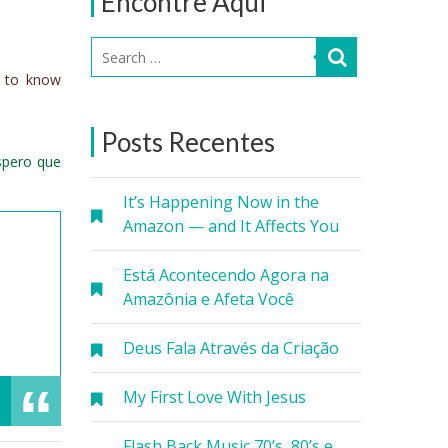
Encontre Aqui
t to know
Posts Recentes
spero que
It’s Happening Now in the
Amazon — and It Affects You
Está Acontecendo Agora na
Amazônia e Afeta Você
Deus Fala Através da Criação
My First Love With Jesus
Flash Back Music 70’s, 80’s e