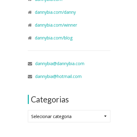
dannybia.com/danny
dannybia.com/winner
dannybia.com/blog
dannybia@dannybia.com
dannybia@hotmail.com
Categorias
Categorias