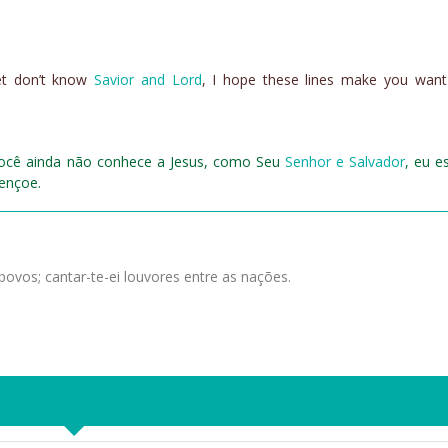
yet don’t know
Savior and Lord
, I hope these lines make you wan
 você ainda não conhece a Jesus, como Seu
Senhor e Salvador
, eu e
ençoe.
povos; cantar-te-ei louvores entre as nações.