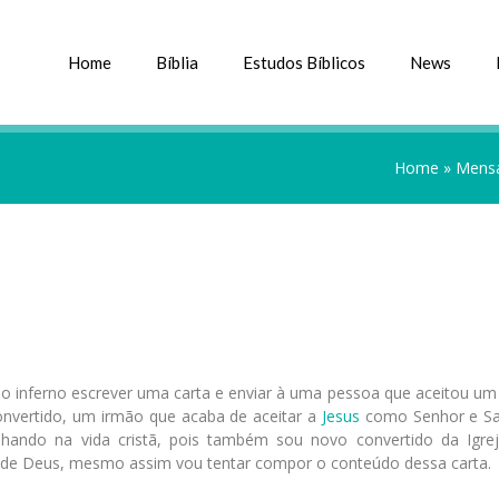
Home
Bíblia
Estudos Bíblicos
News
Home
»
Mensa
 inferno escrever uma carta e enviar à uma pessoa que aceitou um 
nvertido, um irmão que acaba de aceitar a
Jesus
como Senhor e Sa
nhando na vida cristã, pois também sou novo convertido da Igrej
 de Deus, mesmo assim vou tentar compor o conteúdo dessa carta.