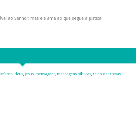
el ao Senhor; mas ele ama ao que segue a justiça.
 inferno
,
deus
,
jesus
,
mensagens
,
mensagens bíblicas
,
reino das trevas