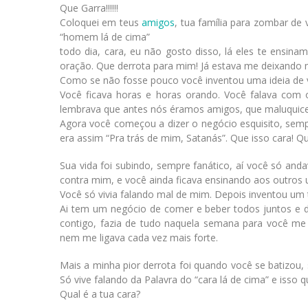
Que Garra!!!!!!
Coloquei em teus
amigos
, tua família para zombar de
“homem lá de cima”
todo dia, cara, eu não gosto disso, lá eles te ensi
oração. Que derrota para mim! Já estava me deixando m
Como se não fosse pouco você inventou uma ideia de vi
Você ficava horas e horas orando. Você falava com 
lembrava que antes nós éramos amigos, que maluquice
Agora você começou a dizer o negócio esquisito, sem
era assim “Pra trás de mim, Satanás”. Que isso cara! Q
Sua vida foi subindo, sempre fanático, aí você só an
contra mim, e você ainda ficava ensinando aos outros u
Você só vivia falando mal de mim. Depois inventou um 
Ai tem um negócio de comer e beber todos juntos e d
contigo, fazia de tudo naquela semana para você me a
nem me ligava cada vez mais forte.
Mais a minha pior derrota foi quando você se batizou
Só vive falando da Palavra do “cara lá de cima” e iss
Qual é a tua cara?