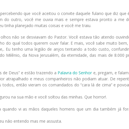
percebendo que você aceitou o convite daquele fulano que diz que é
 do outro, você me ouvia mais e sempre estava pronto a me dei
 tinha planejado muitas coisas e você me traiu.
 olhos não se desviavam do Pastor. Você estava tão atendo ouvindo
ilho do qual todos querem ouvir falar. E mais, você sabe muito bem
,. Eu tenho uma legião de anjos tentando a todo custo, confundi
 do Milênio, da Nova Jerusalém, da eternidade, das mais de 8.000 
s de Deus” e estão trazendo a
Palavra do Senhor
e, pregam, e falam
ior atrapalhado e meus companheiros não podiam atuar. De repen
oços todos, então vieram os comandados do “cara lá de cima” e povo
segurou na sua mão e você soltou das minhas. Que horror!.
steza quando vi as mãos daqueles homens que um dia também já f
 eu não entendo mas me assusta.