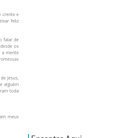
 crente e
xar feliz
 falar de
, desde os
r a mente
promessas
 de Jesus,
te alguém
aram toda
oram meus