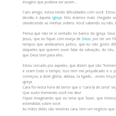
Imagino que poderia ser assim…
Caro amigo, estou tendo dificuldades com você. Estou 
decidiu ir àquela
igreja
. Nós éramos mais chegado um
obedecendo as minhas ordens. Você sabendo ou não, eu
Pensa que não te vi sentado no banco da igreja. Seus
Jesus, que eu fiquei com inveja de
Deus
, por ter um F
tempos que andávamos juntos, que eu não gosto dEle
daqueles que querem ouvir falar da salvação, do céu,
que Deus tem para eles.
Estou cercado por aqueles, que dizem que são “homen
e oram todo o tempo; Isso tem me prejudicado e o p
começou a dizer glória, aleluia, ta ligado… esses tr
igreja.
Cara foi nesta hora de terror que o “cara lá de cima” 
Que susto tremendo você me deu!
Fiquei imaginando que eu teria que fazer, que tri
estendidas sobre você.
As mãos deles são sinistras cara, tem um negócio que