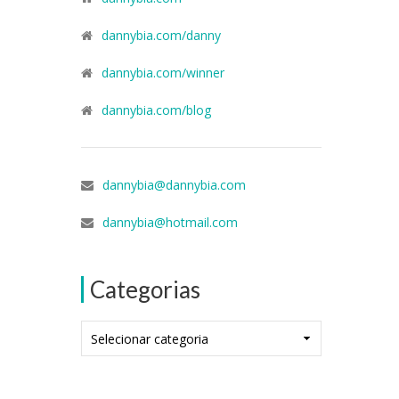
dannybia.com/danny
dannybia.com/winner
dannybia.com/blog
dannybia@dannybia.com
dannybia@hotmail.com
Categorias
Categorias