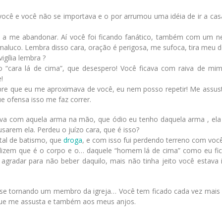
 você e você não se importava e o por arrumou uma idéia de ir a ca
nam a me abandonar. Aí você foi ficando fanático, também com um n
aluco. Lembra disso cara, oração é perigosa, me sufoca, tira meu d
gília lembra ?
o “cara lá de cima”, que desespero! Você ficava com raiva de mi
!
pre que eu me aproximava de você, eu nem posso repetir! Me assus
ue ofensa isso me faz correr.
dava com aquela arma na mão, que ódio eu tenho daquela arma , ela 
sarem ela. Perdeu o juízo cara, que é isso?
tal de batismo, que
droga
, e com isso fui perdendo terreno com você
izem que é o corpo e o… daquele “homem lá de cima” como eu fica
gradar para não beber daquilo, mais não tinha jeito você estava ir
, se tornando um membro da igreja… Você tem ficado cada vez mais d
o que me assusta e também aos meus anjos.