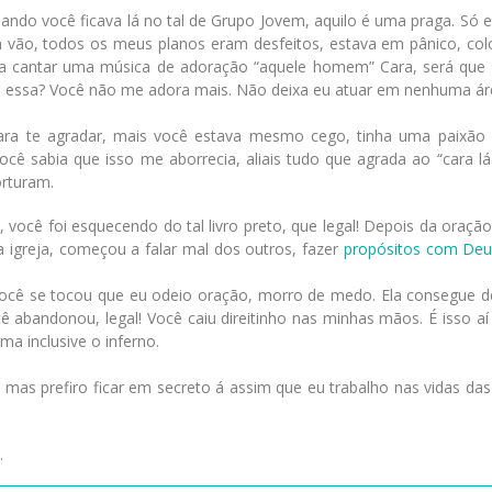
ando você ficava lá no tal de Grupo Jovem, aquilo é uma praga. Só 
m vão, todos os meus planos eram desfeitos, estava em pânico, co
 a cantar uma música de adoração “aquele homem” Cara, será que
 essa? Você não me adora mais. Não deixa eu atuar em nenhuma ár
 para te agradar, mais você estava mesmo cego, tinha uma paixão p
você sabia que isso me aborrecia, aliais tudo que agrada ao “cara l
orturam.
 você foi esquecendo do tal livro preto, que legal! Depois da oração
 igreja, começou a falar mal dos outros, fazer
propósitos com Deu
você se tocou que eu odeio oração, morro de medo. Ela consegue 
 abandonou, legal! Você caiu direitinho nas minhas mãos. É isso aí 
ma inclusive o inferno.
as prefiro ficar em secreto á assim que eu trabalho nas vidas das
.