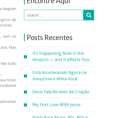
Encontre Aqui
sa daquele
egócio de
omínio.
Posts Recentes
m, nem se
tava. Mas
It’s Happening Now in the
Amazon — and It Affects You
fala tudo
Está Acontecendo Agora na
.
Amazônia e Afeta Você
va triste
redutível
Deus Fala Através da Criação
iferente!
My First Love With Jesus
Flash Back Music 70’s, 80’s e