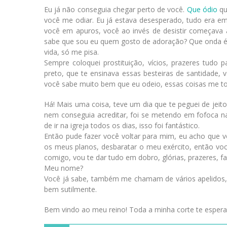
Eu já não conseguia chegar perto de você.
Que ódio
qu
você me odiar. Eu já estava desesperado, tudo era e
você em apuros, você ao invés de desistir começava
sabe que sou eu quem gosto de adoração? Que onda é
vida, só me pisa.
Sempre coloquei prostituição, vícios, prazeres tudo
preto, que te ensinava essas besteiras de santidade, 
você sabe muito bem que eu odeio, essas coisas me t
Há! Mais uma coisa, teve um dia que te peguei de jeito,
nem conseguia acreditar, foi se metendo em fofoca na
de ir na igreja todos os dias, isso foi fantástico.
Então pude fazer você voltar para mim, eu acho que 
os meus planos, desbaratar o meu exército, então você
comigo, vou te dar tudo em dobro, glórias, prazeres, fa
Meu nome?
Você já sabe, também me chamam de vários apelidos, m
bem sutilmente.
Bem vindo ao meu reino! Toda a minha corte te espera