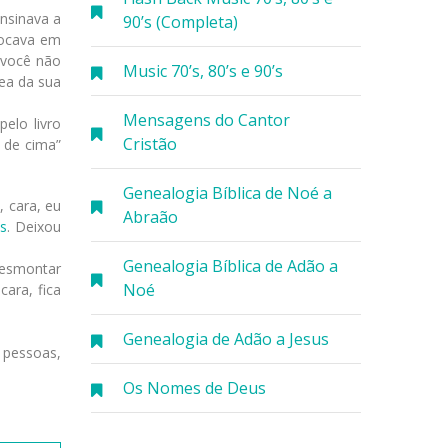
ensinava a
90’s (Completa)
locava em
 você não
Music 70’s, 80’s e 90’s
ea da sua
Mensagens do Cantor
elo livro
Cristão
á de cima”
Genealogia Bíblica de Noé a
, cara, eu
Abraão
s
. Deixou
Genealogia Bíblica de Adão a
desmontar
Noé
cara, fica
Genealogia de Adão a Jesus
 pessoas,
Os Nomes de Deus