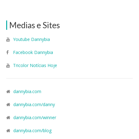
Medias e Sites
Youtube Dannybia
Facebook Dannybia
Tricolor Notícias Hoje
dannybia.com
dannybia.com/danny
dannybia.com/winner
dannybia.com/blog