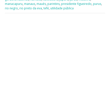
manacapuru
,
manaus
,
maués
,
parintins
,
presidente figueiredo
,
purus
,
rio negro
,
rio preto da eva
,
tefé
,
utilidade pública