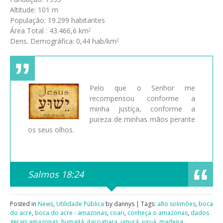
Altitude: 101 m
População: 19.299 habitantes
Área Total : 43.466,6 km
2
Dens. Demográfica: 0,44 hab/km
2
Pelo que o Senhor me
recompensou conforme a
minha justiça, conforme a
pureza de minhas mãos perante
os seus olhos.
Salmos 18:24
Posted in
News
,
Utilidade Pública
by dannys | Tags:
alto solimões
,
boca
do acre
,
boca do acre - amazonas
,
coari
,
conheça o amazonas
,
dados
gerais amazonas
,
humaitá
,
itacoatiara
,
japurá
,
juruá
,
madeira
,