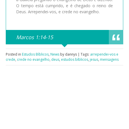
O tempo está cumprido, e é chegado o reino de
Deus. Arrependei-vos, e crede no evangelho.
Marcos 1:14-15
Posted in
Estudos Bíblicos
,
News
by dannys | Tags:
arrependei-vos e
crede
,
crede no evangelho
,
deus
,
estudos bíblicos
,
jesus
,
mensagens