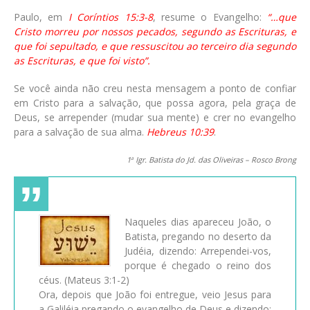
Paulo, em
I Coríntios 15:3-8
, resume o Evangelho:
“…que
Cristo morreu por nossos pecados, segundo as Escrituras, e
que foi sepultado, e que ressuscitou ao terceiro dia segundo
as Escrituras, e que foi visto”.
Se você ainda não creu nesta mensagem a ponto de confiar
em Cristo para a salvação, que possa agora, pela graça de
Deus, se arrepender (mudar sua mente) e crer no evangelho
para a salvação de sua alma.
Hebreus 10:39
.
1
Igr. Batista do Jd. das Oliveiras – Rosco Brong
a
Naqueles dias apareceu João, o
Batista, pregando no deserto da
Judéia, dizendo: Arrependei-vos,
porque é chegado o reino dos
céus. (Mateus 3:1-2)
Ora, depois que João foi entregue, veio Jesus para
a Galiléia pregando o evangelho de Deus e dizendo: