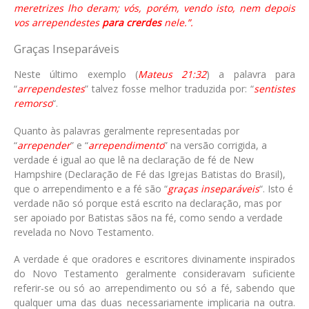
meretrizes lho deram; vós, porém, vendo isto, nem depois
vos arrependestes
para crerdes
nele.”.
Graças Inseparáveis
Neste último exemplo (
Mateus 21:32
) a palavra para
“
arrependestes
” talvez fosse melhor traduzida por: “
sentistes
remorso
“.
Quanto às palavras geralmente representadas por
“
arrepender
” e “
arrependimento
” na versão corrigida, a
verdade é igual ao que lê na declaração de fé de New
Hampshire (Declaração de Fé das Igrejas Batistas do Brasil),
que o arrependimento e a fé são “
graças inseparáveis
“. Isto é
verdade não só porque está escrito na declaração, mas por
ser apoiado por Batistas sãos na fé, como sendo a verdade
revelada no Novo Testamento.
A verdade é que oradores e escritores divinamente inspirados
do Novo Testamento geralmente consideravam suficiente
referir-se ou só ao arrependimento ou só a fé, sabendo que
qualquer uma das duas necessariamente implicaria na outra.