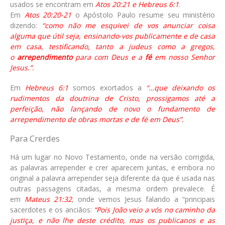
usados se encontram em
Atos 20:21 e Hebreus 6:1
.
Em
Atos 20:20-21
o Apóstolo Paulo resume seu ministério
dizendo:
“como não me esquivei de vos anunciar coisa
alguma que útil seja, ensinando-vos publicamente e de casa
em casa, testificando, tanto a judeus como a gregos,
o
arrependimento
para com Deus e a
fé
em nosso Senhor
Jesus.”.
Em
Hebreus 6:1
somos exortados a
“…que deixando os
rudimentos da doutrina de Cristo, prossigamos até a
perfeição, não lançando de novo o fundamento de
arrependimento de obras mortas e de fé em Deus”.
Para Crerdes
Há um lugar no Novo Testamento, onde na versão corrigida,
as palavras arrepender e crer aparecem juntas, e embora no
original a palavra arrepender seja diferente da que é usada nas
outras passagens citadas, a mesma ordem prevalece. É
em
Mateus 21:32
, onde vemos Jesus falando a “principais
sacerdotes e os anciãos:
“Pois João veio a vós no caminho da
justiça, e não lhe deste crédito, mas os publicanos e as