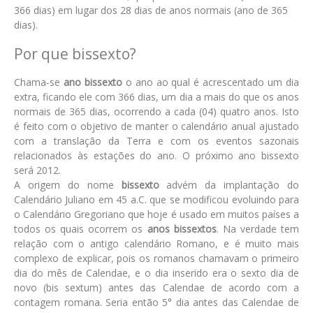
366 dias) em lugar dos 28 dias de anos normais (ano de 365
dias).
Por que bissexto?
Chama-se
ano bissexto
o ano ao qual é acrescentado um dia
extra, ficando ele com 366 dias, um dia a mais do que os anos
normais de 365 dias, ocorrendo a cada (04) quatro anos. Isto
é feito com o objetivo de manter o calendário anual ajustado
com a translação da Terra e com os eventos sazonais
relacionados às estações do ano. O próximo ano bissexto
será 2012.
A origem do nome
bissexto
advém da implantação do
Calendário Juliano em 45 a.C. que se modificou evoluindo para
o Calendário Gregoriano que hoje é usado em muitos países a
todos os quais ocorrem os
anos bissextos
. Na verdade tem
relação com o antigo calendário Romano, e é muito mais
complexo de explicar, pois os romanos chamavam o primeiro
dia do mês de Calendae, e o dia inserido era o sexto dia de
novo (bis sextum) antes das Calendae de acordo com a
contagem romana. Seria então 5° dia antes das Calendae de