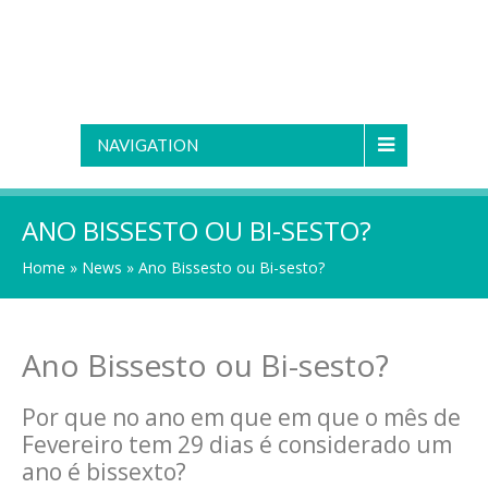
NAVIGATION
ANO BISSESTO OU BI-SESTO?
Home
»
News
»
Ano Bissesto ou Bi-sesto?
Ano Bissesto ou Bi-sesto?
Por que no ano em que em que o mês de
Fevereiro tem 29 dias é considerado um
ano é bissexto?