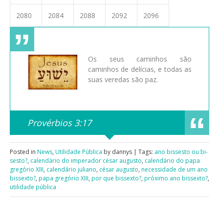
2080
2084
2088
2092
2096
Os seus caminhos são
caminhos de delícias, e todas as
suas veredas são paz.
Provérbios 3:17
Posted in
News
,
Utilidade Pública
by dannys | Tags:
ano bissesto ou bi-
sesto?
,
calendário do imperador césar augusto
,
calendário do papa
gregório XIII
,
calendário juliano
,
césar augusto
,
necessidade de um ano
bissexto?
,
papa gregório XIII
,
por que bissexto?
,
próximo ano bissexto?
,
utilidade pública