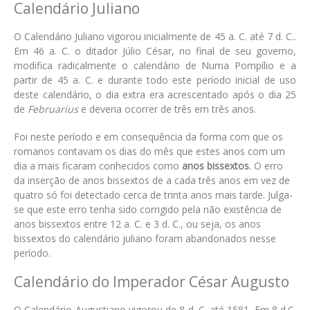
Calendário Juliano
O Calendário Juliano vigorou inicialmente de 45 a. C. até 7 d. C..
Em 46 a. C. o ditador Júlio César, no final de seu governo,
modifica radicalmente o calendário de Numa Pompílio e a
partir de 45 a. C. e durante todo este período inicial de uso
deste calendário, o dia extra era acrescentado após o dia 25
de
Februarius
e deveria ocorrer de três em três anos.
Foi neste período e em consequência da forma com que os
romanos contavam os dias do mês que estes anos com um
dia a mais ficaram conhecidos como
anos bissextos
. O erro
da inserção de anos bissextos de a cada três anos em vez de
quatro só foi detectado cerca de trinta anos mais tarde. Julga-
se que este erro tenha sido corrigido pela não existência de
anos bissextos entre 12 a. C. e 3 d. C., ou seja, os anos
bissextos do calendário juliano foram abandonados nesse
período.
Calendário do Imperador César Augusto
O Calendário Augustiano vigorou de 8 d. C. até 1581. Em 8 d.C.