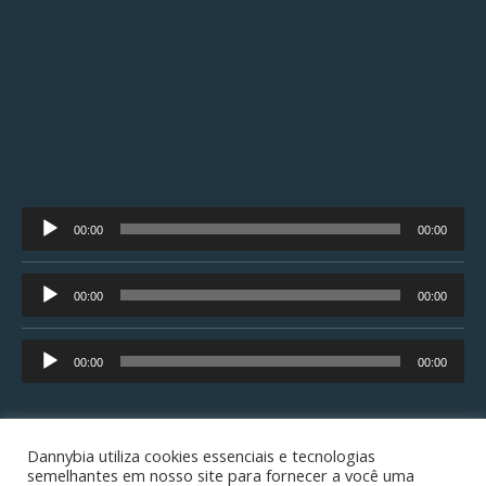
Tocador
00:00
00:00
de
áudio
Tocador
00:00
00:00
de
áudio
Tocador
00:00
00:00
de
áudio
Dannybia utiliza cookies essenciais e tecnologias
semelhantes em nosso site para fornecer a você uma