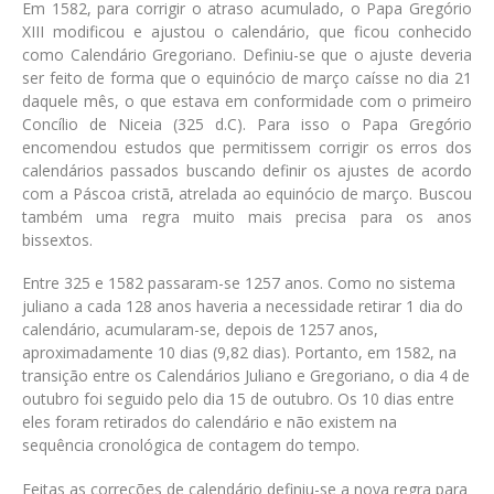
Em 1582, para corrigir o atraso acumulado, o Papa Gregório
XIII modificou e ajustou o calendário, que ficou conhecido
como Calendário Gregoriano. Definiu-se que o ajuste deveria
ser feito de forma que o equinócio de março caísse no dia 21
daquele mês, o que estava em conformidade com o primeiro
Concílio de Niceia (325 d.C). Para isso o Papa Gregório
encomendou estudos que permitissem corrigir os erros dos
calendários passados buscando definir os ajustes de acordo
com a Páscoa cristã, atrelada ao equinócio de março. Buscou
também uma regra muito mais precisa para os anos
bissextos.
Entre 325 e 1582 passaram-se 1257 anos. Como no sistema
juliano a cada 128 anos haveria a necessidade retirar 1 dia do
calendário, acumularam-se, depois de 1257 anos,
aproximadamente 10 dias (9,82 dias). Portanto, em 1582, na
transição entre os Calendários Juliano e Gregoriano, o dia 4 de
outubro foi seguido pelo dia 15 de outubro. Os 10 dias entre
eles foram retirados do calendário e não existem na
sequência cronológica de contagem do tempo.
Feitas as correções de calendário definiu-se a nova regra para